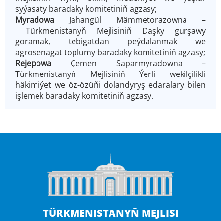
syýasaty baradaky komitetiniň agzasy;
Myradowa
Jahangül Mämmetorazowna –
Türkmenistanyň Mejlisiniň Daşky gurşawy
goramak, tebigatdan peýdalanmak we
agrosenagat toplumy baradaky komitetiniň agzasy;
Rejepowa
Çemen Saparmyradowna –
Türkmenistanyň Mejlisiniň Ýerli wekilçilikli
häkimiýet we öz-özüňi dolandyryş edaralary bilen
işlemek baradaky komitetiniň agzasy.
TÜRKMENISTANYŇ MEJLISI