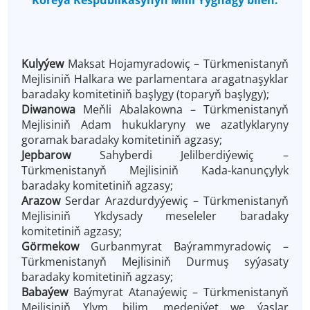
Koreýa Respublikasynyň Milli Ýygnagy bilen:
Kulyýew
Maksat Hojamyradowiç – Türkmenistanyň
Mejlisiniň Halkara we parlamentara aragatnaşyklar
baradaky komitetiniň başlygy (toparyň başlygy);
Diwanowa
Meňli Abalakowna – Türkmenistanyň
Mejlisiniň Adam hukuklaryny we azatlyklaryny
goramak baradaky komitetiniň agzasy;
Jepbarow
Sahyberdi Jelilberdiýewiç –
Türkmenistanyň Mejlisiniň Kada-kanunçylyk
baradaky komitetiniň agzasy;
Arazow
Serdar Arazdurdyýewiç – Türkmenistanyň
Mejlisiniň Ykdysady meseleler baradaky
komitetiniň agzasy;
Görmekow
Gurbanmyrat Baýrammyradowiç –
Türkmenistanyň Mejlisiniň Durmuş syýasaty
baradaky komitetiniň agzasy;
Babaýew
Baýmyrat Atanaýewiç – Türkmenistanyň
Mejlisiniň Ylym, bilim, medeniýet we ýaşlar