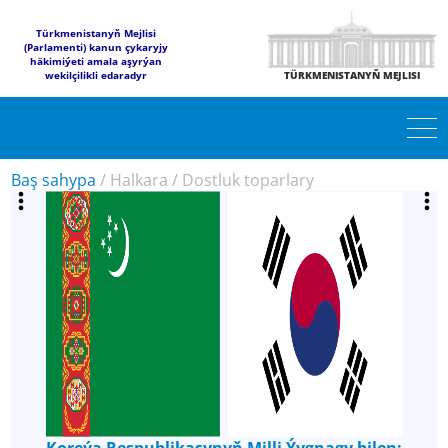
Türkmenistanyň Mejlisi
(Parlamenti) kanun çykaryjy
häkimiýeti amala aşyrýan
wekilçilikli edaradyr
TÜRKMENISTANYŇ MEJLISI
Baş sahypa
/
Halkara
/
Dostluk toparlary