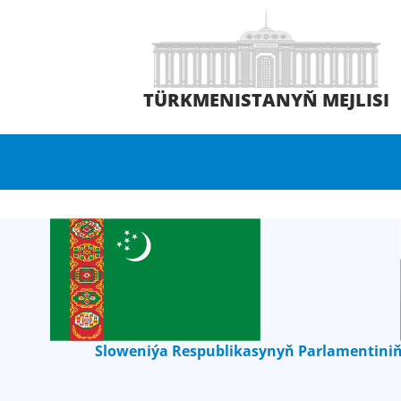
TÜRKMENISTANYŇ MEJLISI
Sloweniýa Respublikasynyň Parlamentiniň