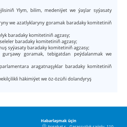
lisiniň Ylym, bilim, medeniýet we ýaşlar syýasaty
yny we azatlyklaryny goramak baradaky komitetiniň
lyk baradaky komitetiniň agzasy;
eleler baradaky komitetiniň agzasy;
ş syýasaty baradaky komitetiniň agzasy;
ky gurşawy goramak, tebigatdan peýdalanmak we
arlamentara aragatnaşyklar baradaky komitetiniň
ilçilikli häkimiýet we öz-özüňi dolandyryş
Habarlaşmak üçin
Aşgabat ş., Garaşsyzlyk şaýoly, 110