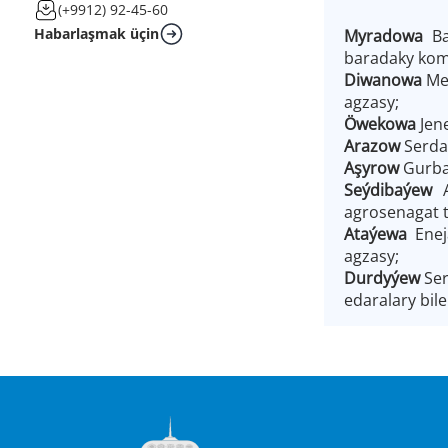
(+9912) 92-45-60
Habarlaşmak üçin
Myradowa
Ba
baradaky komi
Diwanowa
Me
agzasy;
Öwekowa
Jene
Arazow
Serda
Aşyrow
Gurba
Seýdibaýew
agrosenagat t
Ataýewa
Ene
agzasy;
Durdyýew
Ser
edaralary bil