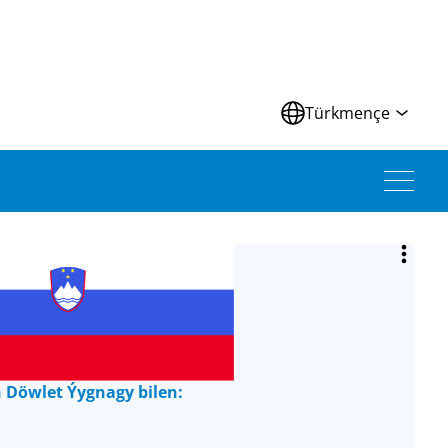
Türkmençe
 Döwlet Ýygnagy bilen: