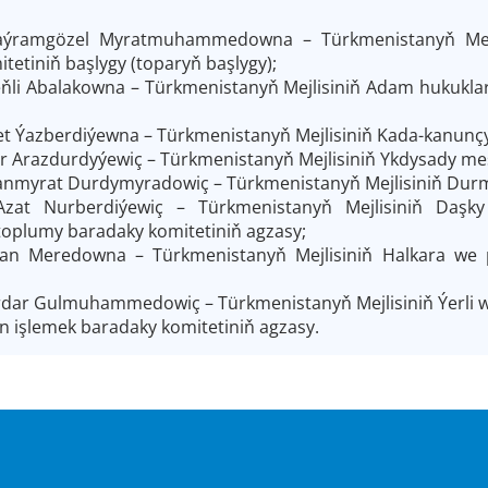
ýramgözel Myratmuhammedowna
–
Türkmenistanyň Mej
tetiniň başlygy (toparyň başlygy);
ňli Abalakowna – Türkmenistanyň Mejlisiniň Adam hukuklar
t Ýazberdiýewna – Türkmenistanyň Mejlisiniň Kada-kanunçy
r Arazdurdyýewiç –
Türkmenistanyň Mejlisiniň Ykdysady mes
nmyrat Durdymyradowiç – Türkmenistanyň Mejlisiniň Durmu
Azat Nurberdiýewiç – Türkmenistanyň Mejlisiniň Daş
oplumy baradaky komitetiniň agzasy;
jan Meredowna – Türkmenistanyň Mejlisiniň Halkara we p
dar Gulmuhammedowiç – Türkmenistanyň Mejlisiniň Ýerli wek
en işlemek baradaky komitetiniň agzasy.