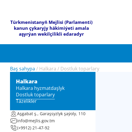
Türkmenistanyň Mejlisi (Parlamenti)
kanun çykaryjy häkimiýeti amala
aşyrýan wekilçilikli edaradyr
Baş sahypa
/
Halkara
/
Dostluk toparlary
Halkara
Halkara hyzmatdaşlyk
Dostluk toparlary
Täzelikler
Aşgabat ş., Garaşsyzlyk şaýoly, 110
info@mejlis.gov.tm
(+9912) 21-47-92