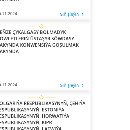
0.11.2024
Giňişleýin
EŇZE ÇYKALGASY BOLMADYK
ÖWLETLERIŇ ÜSTAŞYR SÖWDASY
AKYNDA KONWENSIÝA GOŞULMAK
AKYNDA
0.11.2024
Giňişleýin
OLGARIÝA RESPUBLIKASYNYŇ, ÇEHIÝA
ESPUBLIKASYNYŇ, ESTONIÝA
ESPUBLIKASYNYŇ, HORWATIÝA
ESPUBLIKASYNYŇ, KIPR
ESPUBLIKASYNYŇ, LATWIÝA