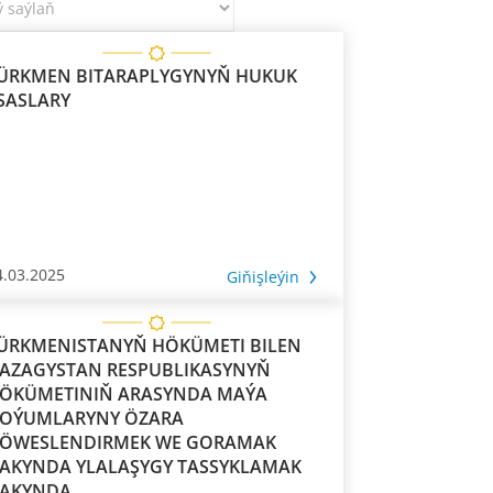
ÜRKMEN BITARAPLYGYNYŇ HUKUK
SASLARY
4.03.2025
Giňişleýin
ÜRKMENISTANYŇ HÖKÜMETI BILEN
AZAGYSTAN RESPUBLIKASYNYŇ
ÖKÜMETINIŇ ARASYNDA MAÝA
OÝUMLARYNY ÖZARA
ÖWESLENDIRMEK WE GORAMAK
AKYNDA YLALAŞYGY TASSYKLAMAK
AKYNDA