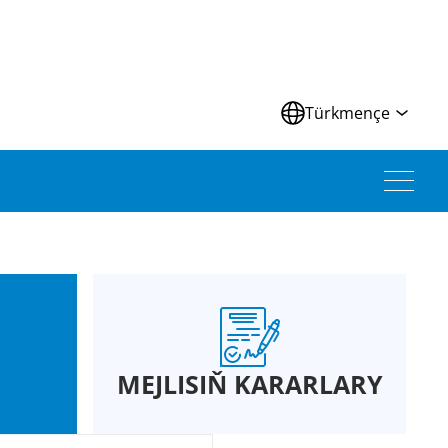
Türkmençe
MEJLISIŇ KARARLARY