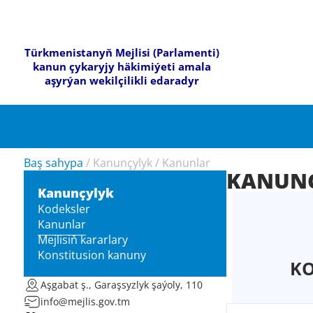
Türkmenistanyň Mejlisi (Parlamenti)
kanun çykaryjy häkimiýeti amala
aşyrýan wekilçilikli edaradyr
Baş sahypa
/
Kanunçylyk
/
Kanunlar
KANUN
Kanunçylyk
Kodeksler
Kanunlar
Mejlisiň kararlary
Konstitusion kanuny
KO
Aşgabat ş., Garaşsyzlyk şaýoly, 110
info@mejlis.gov.tm