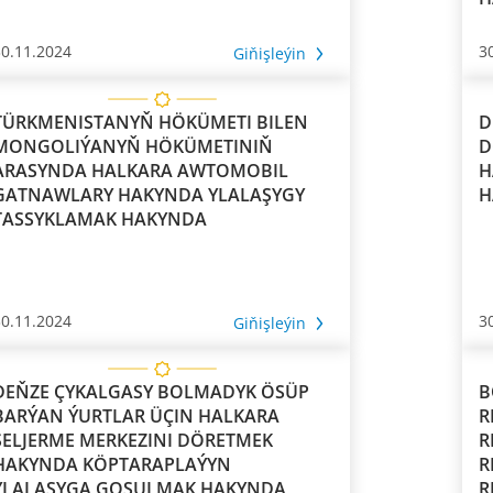
30.11.2024
3
Giňişleýin
TÜRKMENISTANYŇ HÖKÜMETI BILEN
D
ONGOLIÝANYŇ HÖKÜMETINIŇ
D
ARASYNDA HALKARA AWTOMOBIL
H
GATNAWLARY HAKYNDA YLALAŞYGY
H
TASSYKLAMAK HAKYNDA
30.11.2024
3
Giňişleýin
DEŇZE ÇYKALGASY BOLMADYK ÖSÜP
B
ARÝAN ÝURTLAR ÜÇIN HALKARA
R
SELJERME MERKEZINI DÖRETMEK
R
AKYNDA KÖPTARAPLAÝYN
R
YLALAŞYGA GOŞULMAK HAKYNDA
R