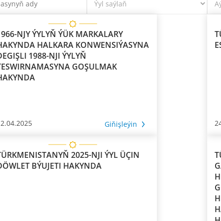
1966-NJY ÝYLYŇ ÝÜK MARKALARY
T
HAKYNDA HALKARA KONWENSIÝASYNA
E
DEGIŞLI 1988-NJI ÝYLYŇ
TESWIRNAMASYNA GOŞULMAK
HAKYNDA
12.04.2025
2
Giňişleýin
TÜRKMENISTANYŇ 2025-NJI ÝYL ÜÇIN
T
DÖWLET BÝUJETI HAKYNDA
G
H
G
H
H
H