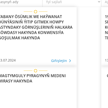
ÝABANY ÖSÜMLIK WE HAÝWANAT
1
DÜNÝÄSINIŇ ÝITIP GITMEK HOWPY
S
ASTYNDAKY GÖRNÜŞLERINIŇ HALKARA
K
WDASY HAKYNDA KONWENSIÝA
N
GOŞULMAK HAKYNDA
T
13.07.2024
1
Giňişleýin
MAGTYMGULY PYRAGYNYŇ MEDENI
MIRASY HAKYNDA