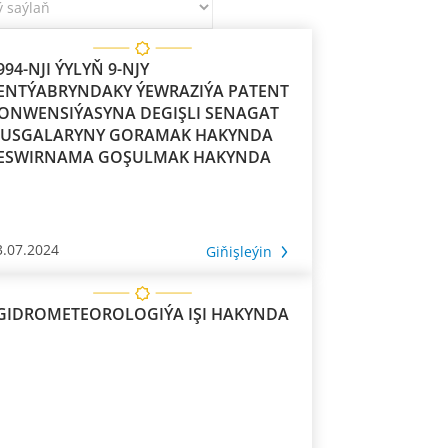
994-NJI ÝYLYŇ 9-NJY
ENTÝABRYNDAKY ÝEWRAZIÝA PATENT
ONWENSIÝASYNA DEGIŞLI SENAGAT
USGALARYNY GORAMAK HAKYNDA
ESWIRNAMA GOŞULMAK HAKYNDA
3.07.2024
Giňişleýin
GIDROMETEOROLOGIÝA IŞI HAKYNDA