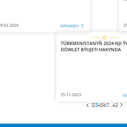
09.02.2024
2
Giňişleýin
TÜRKMENISTANYŇ 2024-NJI Ý
DÖWLET BÝUJETI HAKYNDA
25.11.2023
Gi
1
2
3
4
5
6
7
...
42