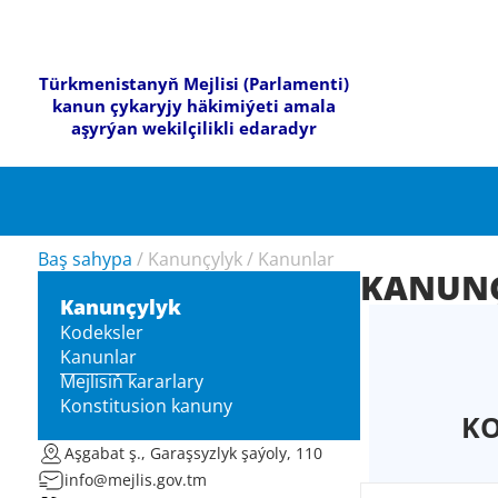
Türkmenistanyň Mejlisi (Parlamenti)
kanun çykaryjy häkimiýeti amala
aşyrýan wekilçilikli edaradyr
Baş sahypa
/
Kanunçylyk
/
Kanunlar
KANUN
Kanunçylyk
Kodeksler
Kanunlar
Mejlisiň kararlary
Konstitusion kanuny
KO
Aşgabat ş., Garaşsyzlyk şaýoly, 110
info@mejlis.gov.tm