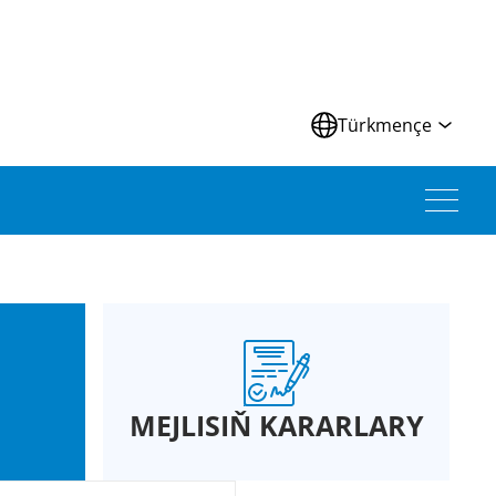
Türkmençe
MEJLISIŇ KARARLARY