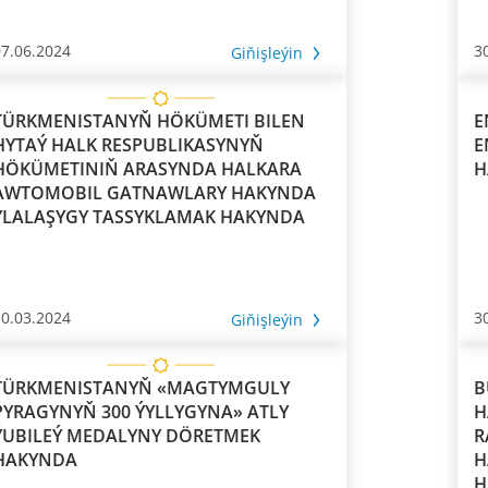
07.06.2024
3
Giňişleýin
TÜRKMENISTANYŇ HÖKÜMETI BILEN
E
HYTAÝ HALK RESPUBLIKASYNYŇ
E
HÖKÜMETINIŇ ARASYNDA HALKARA
H
AWTOMOBIL GATNAWLARY HAKYNDA
YLALAŞYGY TASSYKLAMAK HAKYNDA
30.03.2024
3
Giňişleýin
TÜRKMENISTANYŇ «MAGTYMGULY
B
PYRAGYNYŇ 300 ÝYLLYGYNA» ATLY
H
ÝUBILEÝ MEDALYNY DÖRETMEK
R
HAKYNDA
HALK
H