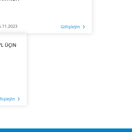
5.11.2023
Giňişleýin
YL ÜÇIN
ňişleýin