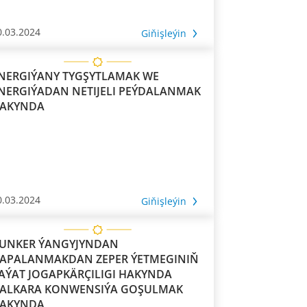
0.03.2024
Giňişleýin
NERGIÝANY TYGŞYTLAMAK WE
NERGIÝADAN NETIJELI PEÝDALANMAK
AKYNDA
0.03.2024
Giňişleýin
UNKER ÝANGYJYNDAN
APALANMAKDAN ZEPER ÝETMEGINIŇ
AÝAT JOGAPKÄRÇILIGI HAKYNDA
ARA KONWENSIÝA GOŞULMAK
AKYNDA