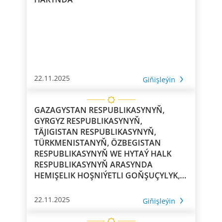
22.11.2025
Giňişleýin
GAZAGYSTAN RESPUBLIKASYNYŇ,
GYRGYZ RESPUBLIKASYNYŇ,
TÄJIGISTAN RESPUBLIKASYNYŇ,
TÜRKMENISTANYŇ, ÖZBEGISTAN
RESPUBLIKASYNYŇ WE HYTAÝ HALK
RESPUBLIKASYNYŇ ARASYNDA
HEMIŞELIK HOŞNIÝETLI GOŇŞUÇYLYK,
DOSTLUK WE HYZMATDAŞLYK
HAKYNDAKY ŞERTNAMANY
22.11.2025
Giňişleýin
TASSYKLAMAK HAKYNDA