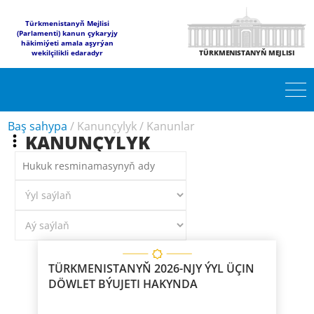
Türkmenistanyň Mejlisi
(Parlamenti) kanun çykaryjy
häkimiýeti amala aşyrýan
wekilçilikli edaradyr
TÜRKMENISTANYŇ MEJLISI
Baş sahypa
/
Kanunçylyk
/
Kanunlar
KANUNÇYLYK
TÜRKMENISTANYŇ 2026-NJY ÝYL ÜÇIN
DÖWLET BÝUJETI HAKYNDA