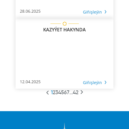
28.06.2025
Giňişleýin
KAZYÝET HAKYNDA
12.04.2025
Giňişleýin
1
2
3
4
5
6
7
...
42