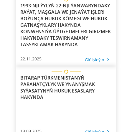
1993-NJI ÝYLYŇ 22-NJI ÝANWARYNDAKY
RAÝAT, MAŞGALA WE JENAÝAT IŞLERI
BOÝUNÇA HUKUK KÖMEGI WE HUKUK
GATNAŞYKLARY HAKYNDA
KONWENSIÝA ÜÝTGETMELERI GIRIZMEK
HAKYNDAKY TESWIRNAMANY
TASSYKLAMAK HAKYNDA
22.11.2025
Giňişleýin
BITARAP TÜRKMENISTANYŇ
PARAHATÇYLYK WE YNANYŞMAK
SYÝASATYNYŇ HUKUK ESASLARY
HAKYNDA
19.09.2025
Giňişleýin