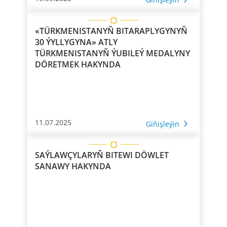
«TÜRKMENISTANYŇ BITARAPLYGYNYŇ
30 ÝYLLYGYNA» ATLY
TÜRKMENISTANYŇ ÝUBILEÝ MEDALYNY
DÖRETMEK HAKYNDA
11.07.2025
Giňişleýin
SAÝLAWÇYLARYŇ BITEWI DÖWLET
SANAWY HAKYNDA