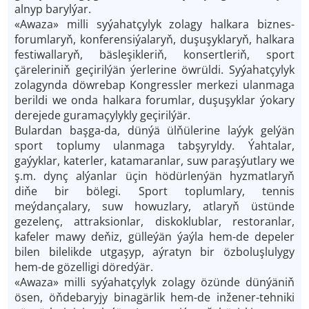
alnyp barylýar.
«Awaza» milli syýahatçylyk zolagy halkara biznes-
forumlaryň, konferensiýalaryň, duşuşyklaryň, halkara
festiwallaryň, bäsleşikleriň, konsertleriň, sport
çäreleriniň geçirilýän ýerlerine öwrüldi. Syýahatçylyk
zolagynda döwrebap Kongressler merkezi ulanmaga
berildi we onda halkara forumlar, duşuşyklar ýokary
derejede guramaçylykly geçirilýär.
Bulardan başga-da, dünýä ülňülerine laýyk gelýän
sport toplumy ulanmaga tabşyryldy. Ýahtalar,
gaýyklar, katerler, katamaranlar, suw paraşýutlary we
ş.m. dynç alýanlar üçin hödürlenýän hyzmatlaryň
diňe bir bölegi. Sport toplumlary, tennis
meýdançalary, suw howuzlary, atlaryň üstünde
gezelenç, attraksionlar, diskoklublar, restoranlar,
kafeler mawy deňiz, gülleýän ýaýla hem-de depeler
bilen bilelikde utgaşyp, aýratyn bir özboluşlulygy
hem-de gözelligi döredýär.
«Awaza» milli syýahatçylyk zolagy özünde dünýäniň
ösen, öňdebaryjy binagärlik hem-de inžener-tehniki