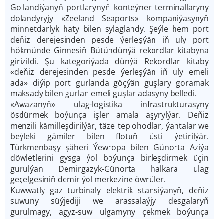
Gollandiýanyň portlarynyň konteýner terminallaryny
dolandyryjy «Zeeland Seaports» kompaniýasynyň
minnetdarlyk haty bilen sylaglandy. Şeýle hem port
deňiz derejesinden pesde ýerleşýän iň uly port
hökmünde Ginnesiň Bütündünýä rekordlar kitabyna
girizildi. Şu kategoriýada dünýä Rekordlar kitaby
«deňiz derejesinden pesde ýerleşýän iň uly emeli
ada» diýip port gurlanda göçýän guşlary goramak
maksady bilen gurlan emeli guşlar adasyny belledi.
«Awazanyň» ulag-logistika infrastrukturasyny
ösdürmek boýunça işler amala aşyrylýar. Deňiz
menzili kämilleşdirilýär, täze teplohodlar, ýahtalar we
beýleki gämiler bilen flotuň üsti ýetirilýär.
Türkmenbaşy şäheri Ýewropa bilen Günorta Aziýa
döwletlerini gysga ýol boýunça birleşdirmek üçin
gurulýan Demirgazyk-Günorta halkara ulag
geçelgesiniň demir ýol merkezine öwrüler.
Kuwwatly gaz turbinaly elektrik stansiýanyň, deňiz
suwuny süýjediji we arassalaýjy desgalaryň
gurulmagy, agyz-suw ulgamyny çekmek boýunça