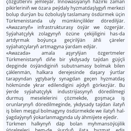
çözgütlerini jemleýär. Innowasiýanyň häzirki zaman
pikirleriniň we özara peýdaly hyzmatdaşlygyň merkezi
bolup durýan bu özboluşly taslamany ösdürmek üçin
Türkmenistanda uly mümkinçilikler döredilýär.
«Awazanyň» infrastrukturasy ösýär we özgerýär.
Syýahatçylyk zolagynyň özüne çekijiligini has-da
artdyrmak boýunça geçirilýän ähli çäreler
syýahatçylaryň artmagyna ýardam edýär.
«Awazada» amala aşyrylýan özgertmeler
Türkmenistanyň diňe bir ykdysady taýdan güýçli
depginde ösýändiginiň subutnamasy bolmak bilen
çäklenmän, halkara derejesinde daşary ýurtlar
tarapyndan ygtybarly synagdan geçen hyzmatdaş
hökmünde ykrar edilendigini aýdyň görkezýär. Bu
ýerde syýahatçylyk industriýasynyň döredilmegi
durmuş meselelerini çözmekde, goşmaça iş
orunlarynyň döredilmeginde, ykdysady taýdan ilatyň
iş bilen meşgul bolmagyny ösdürmekde we ilatyň hal-
ýagdaýynyň ýokarlanmagynda uly ähmiýete eýedir.
Türkmen halkynyň däp bolan myhmansöýüjilik
ýörelgeleri hem-de ýurduň ilata hyzmat ediş