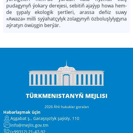
pudagynyň ýokary derejesi, sebitiň ajaýyp howa hem-
de şypaly ekologik şertleri, arassa deňiz suwy
«Awaza» milli syýahatçylyk zolagynyň özboluşlylygyna
aýratyn öwüşgin berýär.
TÜRKMENISTANYŇ MEJLISI
2026 Ähli hukuklar goralan
Habarlaşmak üçin
Aşgabat ş., Garaşsyzlyk şaýoly, 110
info@mejlis.gov.tm
(+99312) 21-47-92