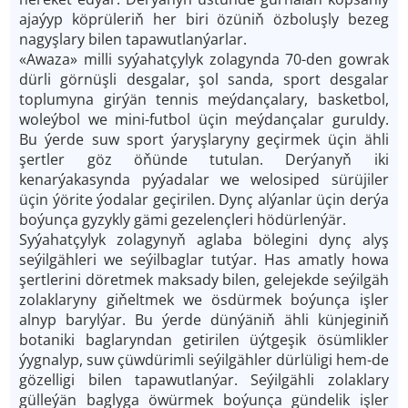
ajaýyp köprüleriň her biri özüniň özboluşly bezeg
nagyşlary bilen tapawutlanýarlar.
«Awaza» milli syýahatçylyk zolagynda 70-den gowrak
dürli görnüşli desgalar, şol sanda, sport desgalar
toplumyna girýän tennis meýdançalary, basketbol,
woleýbol we mini-futbol üçin meýdançalar guruldy.
Bu ýerde suw sport ýaryşlaryny geçirmek üçin ähli
şertler göz öňünde tutulan. Derýanyň iki
kenarýakasynda pyýadalar we welosiped sürüjiler
üçin ýörite ýodalar geçirilen. Dynç alýanlar üçin derýa
boýunça gyzykly gämi gezelençleri hödürlenýär.
Syýahatçylyk zolagynyň aglaba bölegini dynç alyş
seýilgähleri we seýilbaglar tutýar. Has amatly howa
şertlerini döretmek maksady bilen, gelejekde seýilgäh
zolaklaryny giňeltmek we ösdürmek boýunça işler
alnyp barylýar. Bu ýerde dünýäniň ähli künjeginiň
botaniki baglaryndan getirilen üýtgeşik ösümlikler
ýygnalyp, suw çüwdürimli seýilgähler dürlüligi hem-de
gözelligi bilen tapawutlanýar. Seýilgähli zolaklary
gülleýän baglyga öwürmek boýunça gündelik işler