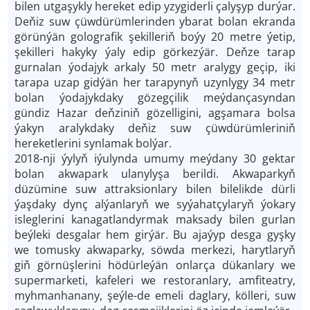
bilen utgaşykly hereket edip yzygiderli çalyşyp durýar.
Deňiz suw çüwdürümlerinden ybarat bolan ekranda
görünýän golografik şekilleriň boýy 20 metre ýetip,
şekilleri hakyky ýaly edip görkezýär. Deňze tarap
gurnalan ýodajyk arkaly 50 metr aralygy geçip, iki
tarapa uzap gidýän her tarapynyň uzynlygy 34 metr
bolan ýodajykdaky gözegçilik meýdançasyndan
gündiz Hazar deňziniň gözelligini, agşamara bolsa
ýakyn aralykdaky deňiz suw çüwdürümleriniň
hereketlerini synlamak bolýar.
2018-nji ýylyň iýulynda umumy meýdany 30 gektar
bolan akwapark ulanylyşa berildi. Akwaparkyň
düzümine suw attraksionlary bilen bilelikde dürli
ýaşdaky dynç alýanlaryň we syýahatçylaryň ýokary
isleglerini kanagatlandyrmak maksady bilen gurlan
beýleki desgalar hem girýär. Bu ajaýyp desga gyşky
we tomusky akwaparky, söwda merkezi, harytlaryň
giň görnüşlerini hödürleýän onlarça dükanlary we
supermarketi, kafeleri we restoranlary, amfiteatry,
myhmanhanany, şeýle-de emeli daglary, kölleri, suw