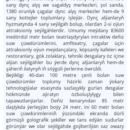
sany dynç alyş we sagaldyş merkezleri, şol sanda,
1380 orunlyk çagalar dync alyş merkezler hem-de 9
sany kottejler toplumlary işleýär. Dynç alýanlaryň
hyzmatynda 4 sany seýilgäh bolup, olardan 2-si oýun
attraksionly seýilgählerdir. Umumy meýdany 83600
inedördül metr bolan teatrlaşdyrylan intraktiw deňiz
suw çüwdürümlerini, amfiteatry, çagalar üçin
attraksionly oýun meýdançalary, köpsanly kafeleri we
restoranlary, gök zolaklary, tehniki desgalary öz içine
alýan seýilgähler bu ýerde dynç alýanlaryň hem-de
şäheriň ilatynyň iň söýgüli ýerlerine öwrüldi.
Beýikligi 40-dan 100 metre çenli bolan suw
çüwdürümler toplumy häzirki zaman ýokary
tehnologiýalar esasynda sazlaşykly gurlan desgalar
hökmünde aýratyn özboluşlylygy bilen
tapawutlanýarlar. Deňiz kenaryndan 85 metr
daşlykda ýerleşýän boýy 24 metr, ini 60 metr bolan
suw çüwdürimleriniň ýüzündäki ekranda dürli
görnüşli golografik şekiller we tans edýän sudurlar
görünýär we olar seýilgähde goýberilýän saz owazy