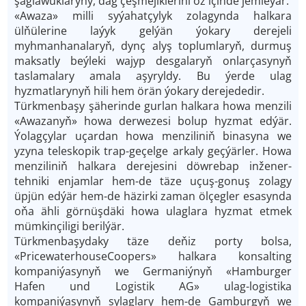
şaglawuklaryny, dag çeşmejiklerini öz içinde jemleýär.
«Awaza» milli syýahatçylyk zolagynda halkara
ülňülerine laýyk gelýän ýokary derejeli
myhmanhanalaryň, dynç alyş toplumlaryň, durmuş
maksatly beýleki wajyp desgalaryň onlarçasynyň
taslamalary amala aşyryldy. Bu ýerde ulag
hyzmatlarynyň hili hem örän ýokary derejededir.
Türkmenbaşy şäherinde gurlan halkara howa menzili
«Awazanyň» howa derwezesi bolup hyzmat edýär.
Ýolagçylar uçardan howa menziliniň binasyna we
yzyna teleskopik trap-geçelge arkaly geçýärler. Howa
menziliniň halkara derejesini döwrebap inžener-
tehniki enjamlar hem-de täze uçuş-gonuş zolagy
üpjün edýär hem-de häzirki zaman ölçegler esasynda
oňa ähli görnüşdäki howa ulaglara hyzmat etmek
mümkinçiligi berilýär.
Türkmenbaşydaky täze deňiz porty bolsa,
«PricewaterhouseCoopers» halkara konsalting
kompaniýasynyň we Germaniýnyň «Hamburger
Hafen und Logistik AG» ulag-logistika
kompaniýasynyň sylaglary hem-de Gamburgyň we