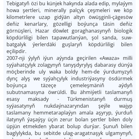
Tebigatyň özi bu künjek hakynda alada edip, mylaýym
howa şertleri, minerally palçyk çeşmeleri we köp
kilometrlere uzap gidýän altyn öwüşginli-çägesöw
deňiz kenarlary, gözelligi boýunça täsin deňiz
görnüşleri, Hazar döwlet goraghanasynyň biologik
köpdürliligi bilen tapawutlanýan, şol sanda, suw-
batgalyk ýerlerdäki guşlaryň köpdürliligi bilen
eçilipdir.
2007-nji ýylyň iýun aýynda geçirilen «Awaza» milli
syýahatçylyk zolagynyň tanyşdyrylyş dabarasy dünýä
möçberinde uly waka boldy hem-de ýurdumyzyň
dynç alyş we syýahçylyk industriýasyny ösdürmek
boýunça täzeçe çemeleşmäniň aýdyň
subutnamasyna öwrüldi. Bu ähmiýetli taslamanyň
esasy maksady - Türkmenistanyň durmuş
syýasatynyň nukdaýnazaryndan şeýle wajyp
taslamany hemmetaraplaýyn amala aşyryp, ýurduň
ilatynyň ýaşaýşy üçin zerur bolan şertler bilen doly
üpjün etmekden ybarat bolup durýar. Şunuň bilen
baglylykda, bu sebitde ulag-aragatnaşyk ulgamynyň,