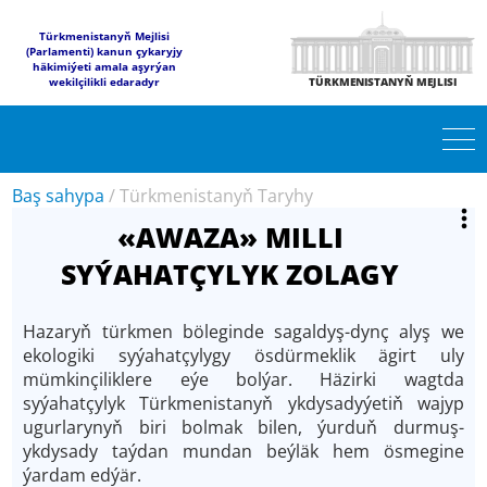
Türkmenistanyň Mejlisi
(Parlamenti) kanun çykaryjy
häkimiýeti amala aşyrýan
wekilçilikli edaradyr
TÜRKMENISTANYŇ MEJLISI
Baş sahypa
/
Türkmenistanyň Taryhy
«AWAZA» MILLI
SYÝAHATÇYLYK ZOLAGY
Hazaryň türkmen böleginde sagaldyş-dynç alyş we
ekologiki syýahatçylygy ösdürmeklik ägirt uly
mümkinçiliklere eýe bolýar. Häzirki wagtda
syýahatçylyk Türkmenistanyň ykdysadyýetiň wajyp
ugurlarynyň biri bolmak bilen, ýurduň durmuş-
ykdysady taýdan mundan beýläk hem ösmegine
ýardam edýär.