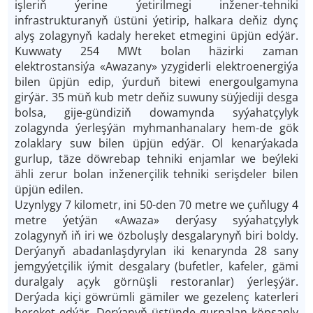
işleriň ýerine ýetirilmegi inžener-tehniki
infrastrukturanyň üstüni ýetirip, halkara deňiz dynç
alyş zolagynyň kadaly hereket etmegini üpjün edýär.
Kuwwaty 254 MWt bolan häzirki zaman
elektrostansiýa «Awazany» yzygiderli elektroenergiýa
bilen üpjün edip, ýurduň bitewi energoulgamyna
girýär. 35 müň kub metr deňiz suwuny süýjediji desga
bolsa, gije-gündiziň dowamynda syýahatçylyk
zolagynda ýerleşýän myhmanhanalary hem-de gök
zolaklary suw bilen üpjün edýär. Ol kenarýakada
gurlup, täze döwrebap tehniki enjamlar we beýleki
ähli zerur bolan inženerçilik tehniki serişdeler bilen
üpjün edilen.
Uzynlygy 7 kilometr, ini 50-den 70 metre we çuňlugy 4
metre ýetýän «Awaza» derýasy syýahatçylyk
zolagynyň iň iri we özboluşly desgalarynyň biri boldy.
Derýanyň abadanlaşdyrylan iki kenarynda 28 sany
jemgyýetçilik iýmit desgalary (bufetler, kafeler, gämi
duralgaly açyk görnüşli restoranlar) ýerleşýär.
Derýada kiçi göwrümli gämiler we gezelenç katerleri
hereket edýär. Derýanyň üstünde gurnalan köpsanly