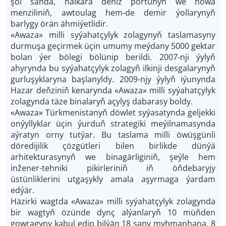
şol sanda, halkara deňiz portunyň we howa
menziliniň, awtoulag hem-de demir ýollarynyň
barlygy örän ähmiýetlidir.
«Awaza» milli syýahatçylyk zolagynyň taslamasyny
durmuşa geçirmek üçin umumy meýdany 5000 gektar
bolan ýer bölegi bölünip berildi. 2007-nji ýylyň
ahyrynda bu syýahatçylyk zolagyň ilkinji desgalarynyň
gurluşyklaryna başlanyldy. 2009-njy ýylyň iýunynda
Hazar deňziniň kenarynda «Awaza» milli syýahatçylyk
zolagynda täze binalaryň açylyş dabarasy boldy.
«Awaza» Türkmenistanyň döwlet syýasatynda geljekki
onýyllyklar üçin ýurduň strategiki meýilnamasynda
aýratyn orny tutýar. Bu taslama milli öwüşgünli
döredijilik çözgütleri bilen birlikde dünýä
arhitekturasynyň we binagärliginiň, şeýle hem
inžener-tehniki pikirleriniň iň öňdebaryjy
üstünliklerini utgaşykly amala aşyrmaga ýardam
edýär.
Häzirki wagtda «Awaza» milli syýahatçylyk zolagynda
bir wagtyň özünde dynç alýanlaryň 10 müňden
gowragyny kabul edip bilýän 18 sany myhmanhana, 8