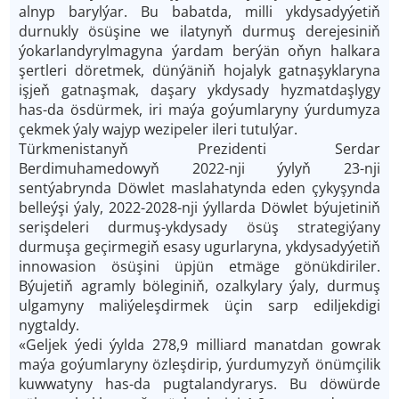
alnyp barylýar. Bu babatda, milli ykdysadyýetiň
durnukly ösüşine we ilatynyň durmuş derejesiniň
ýokarlandyrylmagyna ýardam berýän oňyn halkara
şertleri döretmek, dünýäniň hojalyk gatnaşyklaryna
işjeň gatnaşmak, daşary ykdysady hyzmatdaşlygy
has-da ösdürmek, iri maýa goýumlaryny ýurdumyza
çekmek ýaly wajyp wezipeler ileri tutulýar.
Türkmenistanyň Prezidenti Serdar
Berdimuhamedowyň 2022-nji ýylyň 23-nji
sentýabrynda Döwlet maslahatynda eden çykyşynda
belleýşi ýaly, 2022-2028-nji ýyllarda Döwlet býujetiniň
serişdeleri durmuş-ykdysady ösüş strategiýany
durmuşa geçirmegiň esasy ugurlaryna, ykdysadyýetiň
innowasion ösüşini üpjün etmäge gönükdiriler.
Býujetiň agramly böleginiň, ozalkylary ýaly, durmuş
ulgamyny maliýeleşdirmek üçin sarp ediljekdigi
nygtaldy.
«Geljek ýedi ýylda 278,9 milliard manatdan gowrak
maýa goýumlaryny özleşdirip, ýurdumyzyň önümçilik
kuwwatyny has-da pugtalandyrarys. Bu döwürde