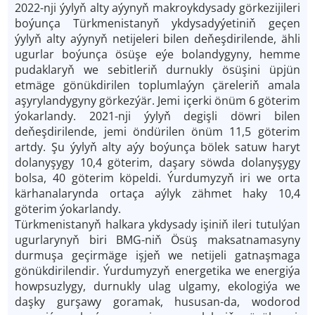
2022-nji ýylyň alty aýynyň makroykdysady görkezijileri
boýunça Türkmenistanyň ykdysadyýetiniň geçen
ýylyň alty aýynyň netijeleri bilen deňeşdirilende, ähli
ugurlar boýunça ösüşe eýe bolandygyny, hemme
pudaklaryň we sebitleriň durnukly ösüşini üpjün
etmäge gönükdirilen toplumlaýyn çäreleriň amala
aşyrylandygyny görkezýär. Jemi içerki önüm 6 göterim
ýokarlandy. 2021-nji ýylyň degişli döwri bilen
deňeşdirilende, jemi öndürilen önüm 11,5 göterim
artdy. Şu ýylyň alty aýy boýunça bölek satuw haryt
dolanyşygy 10,4 göterim, daşary söwda dolanyşygy
bolsa, 40 göterim köpeldi. Ýurdumyzyň iri we orta
kärhanalarynda ortaça aýlyk zähmet haky 10,4
göterim ýokarlandy.
Türkmenistanyň halkara ykdysady işiniň ileri tutulýan
ugurlarynyň biri BMG-niň Ösüş maksatnamasyny
durmuşa geçirmäge işjeň we netijeli gatnaşmaga
gönükdirilendir. Ýurdumyzyň energetika we energiýa
howpsuzlygy, durnukly ulag ulgamy, ekologiýa we
daşky gurşawy goramak, hususan-da, wodorod