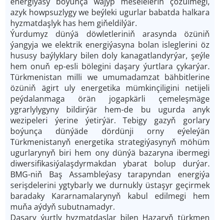
energiýasy boýunça wajyp meseleleriň çözülmegi,
azyk howpsuzlygy we beýleki ugurlar babatda halkara
hyzmatdaşlyk has hem giňeldilýär.
Ýurdumyz dünýä döwletleriniň arasynda özüniň
ýangyja we elektrik energiýasyna bolan isleglerini öz
hususy baýlyklary bilen doly kanagatlandyrýar, şeýle
hem onuň ep-esli bölegini daşary ýurtlara çykarýar.
Türkmenistan milli we umumadamzat bähbitlerine
özüniň ägirt uly energetika mümkinçiligini netijeli
peýdalanmaga örän jogapkärli çemeleşmäge
ygrarlylygyny bildirýär hem-de bu ugurda anyk
wezipeleri ýerine ýetirýär. Tebigy gazyň gorlary
boýunça dünýäde dördünji orny eýeleýän
Türkmenistanyň energetika strategiýasynyň möhüm
ugurlarynyň biri hem ony dünýä bazaryna ibermegi
diwersifikasiýalaşdyrmakdan ybarat bolup durýar.
BMG-niň Baş Assambleýasy tarapyndan energiýa
serişdelerini ygtybarly we durnukly üstaşyr geçirmek
baradaky Kararnamalarynyň kabul edilmegi hem
muňa aýdyň subutnamadyr.
Daşary ýurtly hyzmatdaşlar bilen Hazaryň türkmen