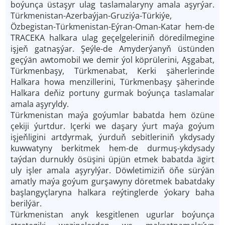
boýunça üstaşyr ulag taslamalaryny amala aşyrýar.
Türkmenistan-Azerbaýjan-Gruziýa-Türkiýe,
Özbegistan-Türkmenistan-Eýran-Oman-Katar hem-de
TRACEKA halkara ulag geçelgeleriniň döredilmegine
işjeň gatnaşýar. Şeýle-de Amyderýanyň üstünden
geçýän awtomobil we demir ýol köprülerini, Aşgabat,
Türkmenbaşy, Türkmenabat, Kerki şäherlerinde
Halkara howa menzillerini, Türkmenbaşy şäherinde
Halkara de­ňiz portuny gurmak boýunça taslamalar
amala aşyryldy.
Türkmenistan maýa goýumlar babatda hem özüne
çekiji ýurtdur. Içerki we daşary ýurt maýa goýum
işjeň­ligini artdyrmak, ýurduň sebitleriniň ykdysady
kuwwatyny berkitmek hem-de durmuş-ykdysady
taýdan durnukly ösüşini üpjün etmek babatda ägirt
uly işler amala aşyrylýar. Döwletimiziň öňe sürýän
amatly maýa goýum gurşawyny döretmek babatdaky
başlangyçlaryna halkara reýtinglerde ýokary baha
berilýär.
Türkmenistan anyk kesgitlenen ugurlar boýunça