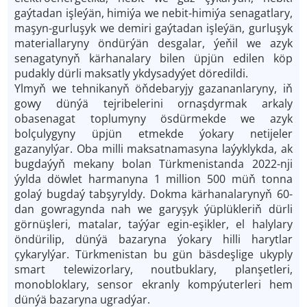
gaýtadan işleýän, himiýa we nebit-himiýa senagatlary,
maşyn-gurluşyk we demiri gaýtadan işleýän, gurluşyk
materiallaryny öndürýän desgalar, ýeňil we azyk
senagatynyň kärhanalary bilen üpjün edilen köp
pudakly dürli maksatly ykdysadyýet döredildi.
Ylmyň we tehnikanyň öň­debaryjy gazananlaryny, iň
gowy dünýä tejribelerini ornaşdyrmak arkaly
obasenagat toplumyny ösdürmekde we azyk
bolçulygyny üpjün etmekde ýokary netijeler
gazanylýar. Oba milli maksatnamasyna laýyklykda, ak
bugdaýyň mekany bolan Türkmenistanda 2022-nji
ýylda döwlet harmanyna 1 million 500 müň tonna
golaý bugdaý tabşyryldy. Dokma kärhanalarynyň 60-
dan gowragynda nah we garyşyk ýüplükleriň dürli
görnüşleri, matalar, taýýar egin-eşikler, el halylary
öndürilip, dünýä bazaryna ýokary hilli harytlar
çykarylýar. Türkmenistan bu gün bäsdeşlige ukyply
smart telewizorlary, noutbuklary, planşetleri,
monobloklary, sensor ekranly kompýuterleri hem
dünýä bazaryna ugradýar.