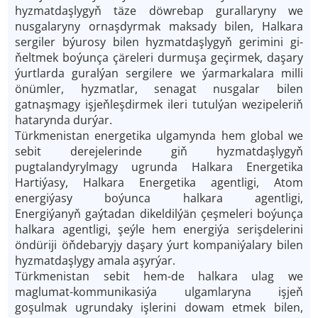
hyzmatdaşlygyň täze döwrebap gurallaryny we
nusgalaryny ornaşdyrmak maksady bilen, Halkara
sergiler býurosy bilen hyzmatdaşlygyň gerimini gi­
ňeltmek boýunça çäreleri durmuşa geçirmek, daşary
ýurtlarda guralýan sergilere we ýarmarkalara milli
önümler, hyzmatlar, senagat nusgalar bilen
gatnaşmagy işjeňleşdirmek ileri tutulýan wezipeleriň
hatarynda durýar.
Türkmenistan energetika ulgamynda hem global we
sebit derejelerinde giň hyzmatdaşlygyň
pugtalandyrylmagy ugrunda Halkara Energetika
Hartiýasy, Halkara Energetika agentligi, Atom
energiýasy boýunca halkara agentligi,
Energiýanyň gaýtadan dikeldilýän çeşmeleri boýunça
halkara agentligi, şeýle hem energiýa serişdelerini
öndüriji öňdebaryjy daşary ýurt kompaniýalary bilen
hyzmatdaşlygy amala aşyrýar.
Türkmenistan sebit hem-de halkara ulag we
maglumat-kommunikasiýa ulgamlaryna işjeň
goşulmak ugrundaky işlerini dowam etmek bilen,