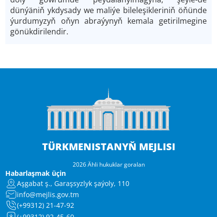
dünýäniň ykdysady we maliýe bileleşikleriniň öňünde
ýurdumyzyň oňyn abraýynyň kemala getirilmegine
gönükdirilendir.
TÜRKMENISTANYŇ MEJLISI
2026 Ähli hukuklar goralan
Habarlaşmak üçin
Aşgabat ş., Garaşsyzlyk şaýoly, 110
info@mejlis.gov.tm
(+99312) 21-47-92
(+99312) 92-45-60