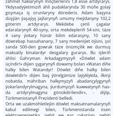
zähmet haklarynyň möçberlerini 1,8 esse artdyrarys.
Ykdysadyýetimiziň ähli pudaklarynda 30 mü­ňe golaý
goşmaça iş orunlaryny dörederis. Adam başyna
düşýän ýaşaýyş jaýlarynyň umumy meýdanyny 102,2
göterim artdyrarys. Mekdebe çenli çagalar
edaralarynyň 40-syny, orta mekdepleriň 54-sini, täze
4 sany ýokary hünär bilim edarasyny, 10 sany
döwrebap hassahanany, 7 sany medeniýet öýüni, şol
sanda 500-den gowrak täze önümçilik we durmuş
maksatly binalardyr desgalary gurarys. Bu işleriň
ählisi Gahryman Arkadagymyzyň «Döwlet adam
üçindir!» diýen şygarynyň dowamy bolan «Watan di­ňe
halky bilen Watandyr! Döwlet di­ňe halky bilen
döwletdir!» diýen baş ýörelgämize laýyklykda, ilkinji
nobatda, mähriban halkymyzyň abadançylygynyň
ýokarlandyrylmagyna, ýurdumyzyň kuwwatynyň has-
da artdyrylmagyna gönükdirilendir», - diýip,
Türkmenistanyň Prezidenti belledi.
Orta we uzakmöhletleýin döwlet maksatnamalarynyň
kabul edilmegi bilen, Türkmenistanda ösen
elektroenergetika, nebit we gaz çykarýan, nebiti