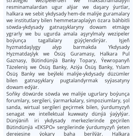
strategiki wezipelerden we maksatnamalaýyn
resminamalardan ugur alýar we daşary ýurtlar,
halkara we sebit ykdysady hem-de maliýe guramalary
we institutlary bilen hemmetaraplaýyn özara bähbitli
söwda-ykdysady gatnaşyklaryny dowam etmäge
ygrarly we bu ugurda amala aşyrylmaly wezipeler
boýunça tagallalary güýçlendirýär. Işjeň
hyzmatdaşlygy alyp barmakda Ykdysady
Hyzmatdaşlyk we Ösüş Guramasy, Halkara Pul
Gaznasy, Bütindünýä Banky Topary, Ýewropanyň
Täzeleniş we Ösüş Banky, Aziýa Ösüş Banky, Yslam
Ösüş Banky we beýleki maliýe-ykdysady düzümler
bilen gatnaşyklary pugtalandyrmak syýasatyny
dowam edýär.
Soň­ky döwürde söwda we maliýe ugurlary boýunça
forumlary, sergileri, ýarmarkalary, simpoziumlary, şol
sanda, wirtual sergileri geçirmek bilen, ýurdumyzyň
senagat we intellektual kuwwaty dünýä ýaýylýar.
Dünýäniň iri ykdysady merkezlerinde geçirilen
Bütindünýä «EKSPO» sergilerinde ýurdumyzyň ýeten
derejesine ýokary baha berilýär. Halkara