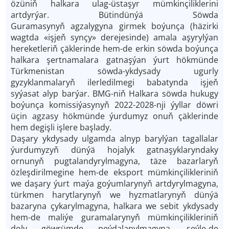
özüniň halkara ulag-üstaşyr mümkinçiliklerini
artdyrýar. Bütindünýä Söwda
Guramasynyň
agzalygyna
girmek boýunça (häzirki
wagtda «işjeň synçy» derejesinde) amala aşyrylýan
hereketleriň çäklerinde hem-de erkin söwda boýunça
halkara şertnamalara gatnaşýan ýurt hökmünde
Türkmenistan söwda-ykdysady ugurly
gyzyklanmalaryň ilerledilmegi babatynda işjeň
syýasat alyp barýar. BMG-niň Halkara söwda hukugy
boýunça komissiýasynyň 2022-2028-nji ýyllar döwri
üçin agzasy hökmünde ýurdumyz onuň çäklerinde
hem degişli işlere başlady.
Daşary ykdysady ulgamda alnyp barylýan tagallalar
ýurdumyzyň dünýä hojalyk gatnaşyklaryndaky
ornunyň pugtalandyrylmagyna, täze bazarlaryň
özleşdirilmegine hem-de eksport mümkinçilikleriniň
we daşary ýurt maýa goýumlarynyň artdyrylmagyna,
türkmen harytlarynyň we hyzmatlarynyň dünýä
bazaryna çykarylmagyna, halkara we sebit ykdysady
hem-de maliýe guramalarynyň mümkinçilikleriniň
doly göwrümde peýdalanylmagyna, şeýle-de