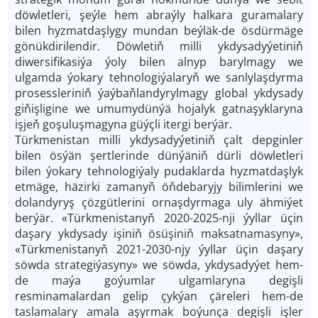
döwletleri, şeýle hem abraýly halkara guramalary
bilen hyzmatdaşlygy mundan beýläk-de ösdürmäge
gönükdirilendir. Döwletiň milli ykdysadyýetiniň
diwersifikasiýa ýoly bilen alnyp barylmagy we
ulgamda ýokary tehnologiýalaryň we sanlylaşdyrma
prosessleriniň ýaýbaňlandyrylmagy global ykdysady
giňişligine we umumydünýä hojalyk gatnaşyklaryna
işjeň goşuluşmagyna güýçli itergi berýär.
Türkmenistan milli ykdysadyýetiniň çalt depginler
bilen ösýän şertlerinde dünýäniň dürli döwletleri
bilen ýokary tehnologiýaly pudaklarda hyzmatdaşlyk
etmäge, häzirki zamanyň öňdebaryjy bilimlerini we
dolandyryş çözgütlerini ornaşdyrmaga uly ähmiýet
berýär. «Türkmenistanyň 2020-2025-nji ýyllar üçin
daşary ykdysady işiniň ösüşiniň maksatnamasyny»,
«Türkmenistanyň 2021-2030-njy ýyllar üçin daşary
söwda strategiýasyny» we söwda, ykdysadyýet hem-
de maýa goýumlar ulgamlaryna degişli
resminamalardan gelip çykýan çäreleri hem-de
taslamalary amala aşyrmak boýunça degişli işler