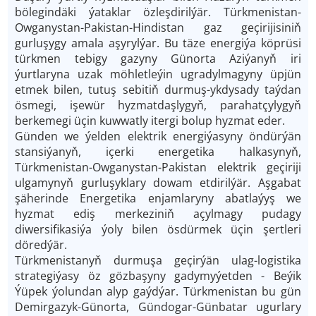
bölegindäki ýataklar özleşdirilýär. Türkmenistan-
Owganystan-Pakistan-Hindistan gaz geçirijisiniň
gurluşygy amala aşyrylýar. Bu täze energiýa köprüsi
türkmen tebigy gazyny Günorta Aziýanyň iri
ýurtlaryna uzak möhletleýin ugradylmagyny üpjün
etmek bilen, tutuş sebitiň durmuş-ykdysady taýdan
ösmegi, işewür hyzmatdaşlygyň, parahatçylygyň
berkemegi üçin kuwwatly itergi bolup hyzmat eder.
Günden we ýelden elektrik energiýasyny öndürýän
stansiýanyň, içerki energetika halkasynyň,
Türkmenistan-Owganystan-Pakistan elektrik geçiriji
ulgamynyň gurluşyklary dowam etdirilýär. Aşgabat
şäherinde Energetika enjamlaryny abatlaýyş we
hyzmat ediş merkeziniň açylmagy pudagy
diwersifikasiýa ýoly bilen ösdürmek üçin şertleri
döredýär.
Türkmenistanyň durmuşa geçirýän ulag-logistika
strategiýasy öz gözbaşyny gadymyýetden - Beýik
Ýüpek ýolundan alyp gaýdýar. Türkmenistan bu gün
Demirgazyk-Günorta, Gündogar-Günbatar ugurlary