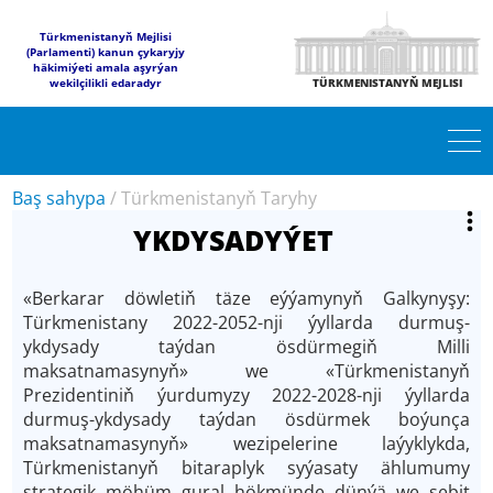
Türkmenistanyň Mejlisi
(Parlamenti) kanun çykaryjy
häkimiýeti amala aşyrýan
wekilçilikli edaradyr
TÜRKMENISTANYŇ MEJLISI
Baş sahypa
/
Türkmenistanyň Taryhy
YKDYSADYÝET
«Berkarar döwletiň täze eýýamynyň Galkynyşy:
Türkmenistany 2022-2052-nji ýyllarda durmuş-
ykdysady taýdan ösdürmegiň Milli
maksatnamasynyň» we «Türkmenistanyň
Prezidentiniň ýurdumyzy 2022-2028-nji ýyllarda
durmuş-ykdysady taýdan ösdürmek boýunça
maksatnamasynyň» wezipelerine laýyklykda,
Türkmenistanyň bitaraplyk syýasaty ählumumy
strategik möhüm gural hökmünde dünýä we sebit