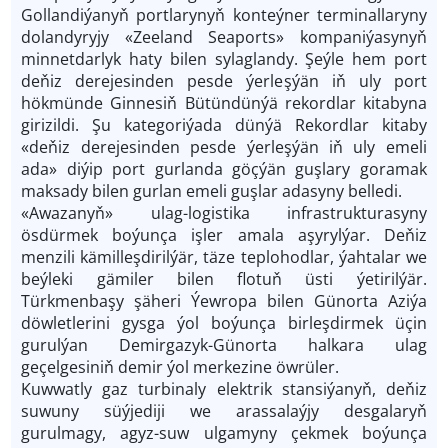
Gollandiýanyň portlarynyň konteýner terminallaryny
dolandyryjy «Zeeland Seaports» kompaniýasynyň
minnetdarlyk haty bilen sylaglandy. Şeýle hem port
deňiz derejesinden pesde ýerleşýän iň uly port
hökmünde Ginnesiň Bütündünýä rekordlar kitabyna
girizildi. Şu kategoriýada dünýä Rekordlar kitaby
«deňiz derejesinden pesde ýerleşýän iň uly emeli
ada» diýip port gurlanda göçýän guşlary goramak
maksady bilen gurlan emeli guşlar adasyny belledi.
«Awazanyň» ulag-logistika infrastrukturasyny
ösdürmek boýunça işler amala aşyrylýar. Deňiz
menzili kämilleşdirilýär, täze teplohodlar, ýahtalar we
beýleki gämiler bilen flotuň üsti ýetirilýär.
Türkmenbaşy şäheri Ýewropa bilen Günorta Aziýa
döwletlerini gysga ýol boýunça birleşdirmek üçin
gurulýan Demirgazyk-Günorta halkara ulag
geçelgesiniň demir ýol merkezine öwrüler.
Kuwwatly gaz turbinaly elektrik stansiýanyň, deňiz
suwuny süýjediji we arassalaýjy desgalaryň
gurulmagy, agyz-suw ulgamyny çekmek boýunça