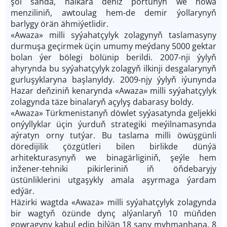
şol sanda, halkara deňiz portunyň we howa
menziliniň, awtoulag hem-de demir ýollarynyň
barlygy örän ähmiýetlidir.
«Awaza» milli syýahatçylyk zolagynyň taslamasyny
durmuşa geçirmek üçin umumy meýdany 5000 gektar
bolan ýer bölegi bölünip berildi. 2007-nji ýylyň
ahyrynda bu syýahatçylyk zolagyň ilkinji desgalarynyň
gurluşyklaryna başlanyldy. 2009-njy ýylyň iýunynda
Hazar deňziniň kenarynda «Awaza» milli syýahatçylyk
zolagynda täze binalaryň açylyş dabarasy boldy.
«Awaza» Türkmenistanyň döwlet syýasatynda geljekki
onýyllyklar üçin ýurduň strategiki meýilnamasynda
aýratyn orny tutýar. Bu taslama milli öwüşgünli
döredijilik çözgütleri bilen birlikde dünýä
arhitekturasynyň we binagärliginiň, şeýle hem
inžener-tehniki pikirleriniň iň öňdebaryjy
üstünliklerini utgaşykly amala aşyrmaga ýardam
edýär.
Häzirki wagtda «Awaza» milli syýahatçylyk zolagynda
bir wagtyň özünde dynç alýanlaryň 10 müňden
gowragyny kabul edip bilýän 18 sany myhmanhana, 8