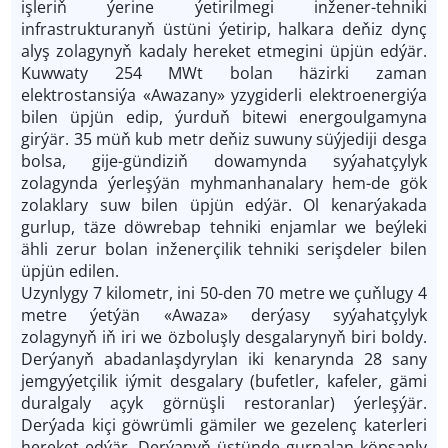
işleriň ýerine ýetirilmegi inžener-tehniki
infrastrukturanyň üstüni ýetirip, halkara deňiz dynç
alyş zolagynyň kadaly hereket etmegini üpjün edýär.
Kuwwaty 254 MWt bolan häzirki zaman
elektrostansiýa «Awazany» yzygiderli elektroenergiýa
bilen üpjün edip, ýurduň bitewi energoulgamyna
girýär. 35 müň kub metr deňiz suwuny süýjediji desga
bolsa, gije-gündiziň dowamynda syýahatçylyk
zolagynda ýerleşýän myhmanhanalary hem-de gök
zolaklary suw bilen üpjün edýär. Ol kenarýakada
gurlup, täze döwrebap tehniki enjamlar we beýleki
ähli zerur bolan inženerçilik tehniki serişdeler bilen
üpjün edilen.
Uzynlygy 7 kilometr, ini 50-den 70 metre we çuňlugy 4
metre ýetýän «Awaza» derýasy syýahatçylyk
zolagynyň iň iri we özboluşly desgalarynyň biri boldy.
Derýanyň abadanlaşdyrylan iki kenarynda 28 sany
jemgyýetçilik iýmit desgalary (bufetler, kafeler, gämi
duralgaly açyk görnüşli restoranlar) ýerleşýär.
Derýada kiçi göwrümli gämiler we gezelenç katerleri
hereket edýär. Derýanyň üstünde gurnalan köpsanly