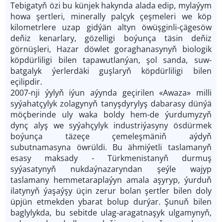
Tebigatyň özi bu künjek hakynda alada edip, mylaýym
howa şertleri, minerally palçyk çeşmeleri we köp
kilometrlere uzap gidýän altyn öwüşginli-çägesöw
deňiz kenarlary, gözelligi boýunça täsin deňiz
görnüşleri, Hazar döwlet goraghanasynyň biologik
köpdürliligi bilen tapawutlanýan, şol sanda, suw-
batgalyk ýerlerdäki guşlaryň köpdürliligi bilen
eçilipdir.
2007-nji ýylyň iýun aýynda geçirilen «Awaza» milli
syýahatçylyk zolagynyň tanyşdyrylyş dabarasy dünýä
möçberinde uly waka boldy hem-de ýurdumyzyň
dynç alyş we syýahçylyk industriýasyny ösdürmek
boýunça täzeçe çemeleşmäniň aýdyň
subutnamasyna öwrüldi. Bu ähmiýetli taslamanyň
esasy maksady - Türkmenistanyň durmuş
syýasatynyň nukdaýnazaryndan şeýle wajyp
taslamany hemmetaraplaýyn amala aşyryp, ýurduň
ilatynyň ýaşaýşy üçin zerur bolan şertler bilen doly
üpjün etmekden ybarat bolup durýar. Şunuň bilen
baglylykda, bu sebitde ulag-aragatnaşyk ulgamynyň,