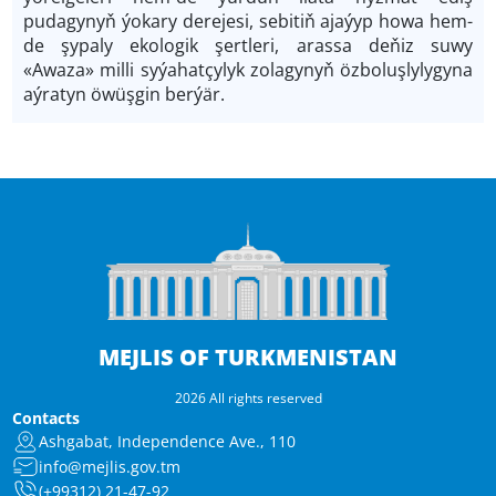
pudagynyň ýokary derejesi, sebitiň ajaýyp howa hem-
de şypaly ekologik şertleri, arassa deňiz suwy
«Awaza» milli syýahatçylyk zolagynyň özboluşlylygyna
aýratyn öwüşgin berýär.
MEJLIS OF TURKMENISTAN
2026 All rights reserved
Contacts
Ashgabat, Independence Ave., 110
info@mejlis.gov.tm
(+99312) 21-47-92