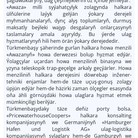
şaglawuklaryny, dag çeşmejiklerini öz içinde jemleýär.
«Awaza» milli syýahatçylyk zolagynda halkara
ülňülerine laýyk gelýän ýokary derejeli
myhmanhanalaryň, dynç alyş toplumlaryň, durmuş
maksatly beýleki wajyp desgalaryň onlarçasynyň
taslamalary amala aşyryldy. Bu ýerde ulag
hyzmatlarynyň hili hem örän ýokary derejededir.
Türkmenbaşy şäherinde gurlan halkara howa menzili
«Awazanyň» howa derwezesi bolup hyzmat edýär.
Ýolagçylar uçardan howa menziliniň binasyna we
yzyna teleskopik trap-geçelge arkaly geçýärler. Howa
menziliniň halkara derejesini döwrebap inžener-
tehniki enjamlar hem-de täze uçuş-gonuş zolagy
üpjün edýär hem-de häzirki zaman ölçegler esasynda
oňa ähli görnüşdäki howa ulaglara hyzmat etmek
mümkinçiligi berilýär.
Türkmenbaşydaky täze deňiz porty bolsa,
«PricewaterhouseCoopers» halkara konsalting
kompaniýasynyň we Germaniýnyň «Hamburger
Hafen und Logistik AG» ulag-logistika
kompaniýasynyň sylaglary hem-de Gamburgyň we