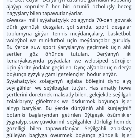
ajaýyp köprüleriň her biri özüniň özboluşly bezeg
nagyşlary bilen tapawutlanýarlar.
«Awaza» milli syýahatçylyk zolagynda 70-den gowrak
dürli görnüşli desgalar, şol sanda, sport desgalar
toplumyna girýän tennis meýdançalary, basketbol,
woleýbol we mini-futbol üçin meýdançalar guruldy.
Bu ýerde suw sport ýaryşlaryny geçirmek üçin ähli
şertler göz öňünde tutulan. Derýanyň iki
kenarýakasynda pyýadalar we welosiped sürüjiler
üçin ýörite ýodalar geçirilen. Dynç alýanlar üçin derýa
boýunça gyzykly gämi gezelençleri hödürlenýär.
Syýahatçylyk zolagynyň aglaba bölegini dynç alyş
seýilgähleri we seýilbaglar tutýar. Has amatly howa
şertlerini döretmek maksady bilen, gelejekde seýilgäh
zolaklaryny giňeltmek we ösdürmek boýunça işler
alnyp barylýar. Bu ýerde dünýäniň ähli künjeginiň
botaniki baglaryndan getirilen üýtgeşik ösümlikler
ýygnalyp, suw çüwdürimli seýilgähler dürlüligi hem-de
gözelligi bilen tapawutlanýar. Seýilgähli zolaklary
gülleýän baglyga öwürmek boýunça gündelik işler