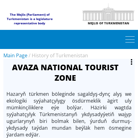
The Mejlis (Parliament) of
Turkmenistan is a legislature
representative body
MEJLIS OF TURKMENISTAN
Main Page
/
History of Turkmenistan
AVAZA NATIONAL TOURIST
ZONE
Hazaryň türkmen böleginde sagaldyş-dynç alyş we
ekologiki syýahatçylygy ösdürmeklik ägirt uly
mümkinçiliklere eýe bolýar. Häzirki wagtda
syýahatçylyk Türkmenistanyň ykdysadyýetiň wajyp
ugurlarynyň biri bolmak bilen, ýurduň durmuş-
ykdysady taýdan mundan beýläk hem ösmegine
ýardam edýär.