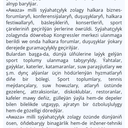
alnyp barylýar.
«Awaza» milli syýahatçylyk zolagy halkara biznes-
forumlaryň, konferensiýalaryň, duşuşyklaryň, halkara
festiwallaryň, bäsleşikleriň, konsertleriň, sport
çäreleriniň geçirilýän ýerlerine öwrüldi. Syýahatçylyk
zolagynda döwrebap Kongressler merkezi ulanmaga
berildi we onda halkara forumlar, duşuşyklar ýokary
derejede guramaçylykly geçirilýär.
Bulardan başga-da, dünýä ülňülerine laýyk gelýän
sport toplumy ulanmaga tabşyryldy. Ýahtalar,
gaýyklar, katerler, katamaranlar, suw paraşýutlary we
ş.m. dynç alýanlar üçin hödürlenýän hyzmatlaryň
diňe bir bölegi. Sport toplumlary, tennis
meýdançalary, suw howuzlary, atlaryň üstünde
gezelenç, attraksionlar, diskoklublar, restoranlar,
kafeler mawy deňiz, gülleýän ýaýla hem-de depeler
bilen bilelikde utgaşyp, aýratyn bir özboluşlulygy
hem-de gözelligi döredýär.
«Awaza» milli syýahatçylyk zolagy özünde dünýäniň
ösen, öňdebaryjy binagärlik hem-de inžener-tehniki