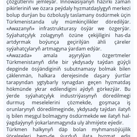
çözgütlerini jemleýär. Innowasiýanyň häzirki zaman
pikirleriniň we özara peýdaly hyzmatdaşlygyň merkezi
bolup durýan bu özboluşly taslamany ösdürmek üçin
Türkmenistanda uly mümkinçilikler döredilýär.
«Awazanyň» infrastrukturasy ösýär we özgerýär.
Syýahatçylyk zolagynyň özüne çekijiligini has-da
artdyrmak boýunça geçirilýän ähli çäreler
syýahatçylaryň artmagyna ýardam edýär.
«Awazada» amala aşyrylýan özgertmeler
Türkmenistanyň diňe bir ykdysady taýdan güýçli
depginde ösýändiginiň subutnamasy bolmak bilen
çäklenmän, halkara derejesinde daşary ýurtlar
tarapyndan ygtybarly synagdan geçen hyzmatdaş
hökmünde ykrar edilendigini aýdyň görkezýär. Bu
ýerde syýahatçylyk industriýasynyň döredilmegi
durmuş meselelerini çözmekde, goşmaça iş
orunlarynyň döredilmeginde, ykdysady taýdan ilatyň
iş bilen meşgul bolmagyny ösdürmekde we ilatyň hal-
ýagdaýynyň ýokarlanmagynda uly ähmiýete eýedir.
Türkmen halkynyň däp bolan myhmansöýüjilik
ýörelgeleri hem-de ýurduň ilata hyzmat ediş