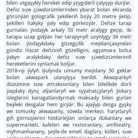
bilen utgaşykly hereket edip yzygiderli çalyşyp durýar.
Deňiz suw çüwdürümlerinden ybarat bolan ekranda
görünýän golografik şekilleriň boýy 20 metre ýetip,
şekilleri hakyky ýaly edip görkezýär. Deňze tarap
gurnalan ýodajyk arkaly 50 metr aralygy geçip, iki
tarapa uzap gidýän her tarapynyň uzynlygy 34 metr
bolan ýodajykdaky gözegçilik meýdançasyndan
gündiz Hazar deňziniň gözelligini, agşamara bolsa
ýakyn aralykdaky deňiz suw çüwdürümleriniň
hereketlerini synlamak bolýar.
2018-nji ýylyň iýulynda umumy meýdany 30 gektar
bolan akwapark ulanylyşa berildi. Akwaparkyň
düzümine suw attraksionlary bilen bilelikde dürli
ýaşdaky dynç alýanlaryň we syýahatçylaryň ýokary
isleglerini kanagatlandyrmak maksady bilen gurlan
beýleki desgalar hem girýär. Bu ajaýyp desga gyşky
we tomusky akwaparky, söwda merkezi, harytlaryň
giň görnüşlerini hödürleýän onlarça dükanlary we
supermarketi, kafeleri we restoranlary, amfiteatry,
myhmanhanany, şeýle-de emeli daglary, kölleri, suw