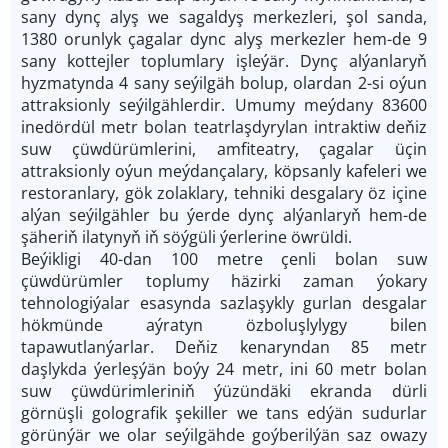
sany dynç alyş we sagaldyş merkezleri, şol sanda,
1380 orunlyk çagalar dync alyş merkezler hem-de 9
sany kottejler toplumlary işleýär. Dynç alýanlaryň
hyzmatynda 4 sany seýilgäh bolup, olardan 2-si oýun
attraksionly seýilgählerdir. Umumy meýdany 83600
inedördül metr bolan teatrlaşdyrylan intraktiw deňiz
suw çüwdürümlerini, amfiteatry, çagalar üçin
attraksionly oýun meýdançalary, köpsanly kafeleri we
restoranlary, gök zolaklary, tehniki desgalary öz içine
alýan seýilgähler bu ýerde dynç alýanlaryň hem-de
şäheriň ilatynyň iň söýgüli ýerlerine öwrüldi.
Beýikligi 40-dan 100 metre çenli bolan suw
çüwdürümler toplumy häzirki zaman ýokary
tehnologiýalar esasynda sazlaşykly gurlan desgalar
hökmünde aýratyn özboluşlylygy bilen
tapawutlanýarlar. Deňiz kenaryndan 85 metr
daşlykda ýerleşýän boýy 24 metr, ini 60 metr bolan
suw çüwdürimleriniň ýüzündäki ekranda dürli
görnüşli golografik şekiller we tans edýän sudurlar
görünýär we olar seýilgähde goýberilýän saz owazy