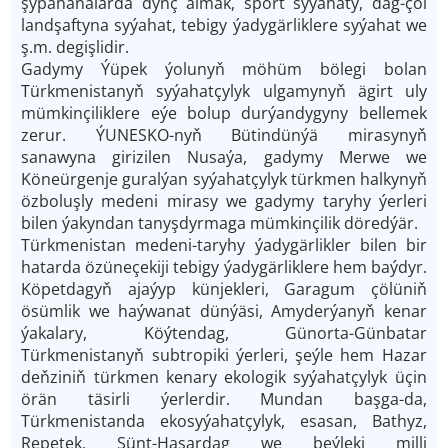
şypahanalarda dynç almak, sport syýahaty, dag-çöl
landşaftyna syýahat, tebigy ýadygärliklere syýahat we
ş.m. degişlidir.
Gadymy Ýüpek ýolunyň möhüm bölegi bolan
Türkmenistanyň syýahatçylyk ulgamynyň ägirt uly
mümkinçiliklere eýe bolup durýandygyny bellemek
zerur. ÝUNESKO-nyň Bütindünýä mirasynyň
sanawyna girizilen Nusaýa, gadymy Merwe we
Köneürgenje guralýan syýahatçylyk türkmen halkynyň
özboluşly medeni mirasy we gadymy taryhy ýerleri
bilen ýakyndan tanyşdyrmaga mümkinçilik döredýär.
Türkmenistan medeni-taryhy ýadygärlikler bilen bir
hatarda özüneçekiji tebigy ýadygärliklere hem baýdyr.
Köpetdagyň ajaýyp künjekleri, Garagum çölüniň
ösümlik we haýwanat dünýäsi, Amyderýanyň kenar
ýakalary, Köýtendag, Günorta-Günbatar
Türkmenistanyň subtropiki ýerleri, şeýle hem Hazar
deňziniň türkmen kenary ekologik syýahatçylyk üçin
örän täsirli ýerlerdir. Mundan başga-da,
Türkmenistanda ekosyýahatçylyk, esasan, Bathyz,
Repetek, Sünt-Hasardag we beýleki milli