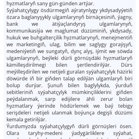
hyzmatlaryň sany gün-günden artýar.
Syýahatçylygy ösdürmegiň aýratynlygy ykdysadyýetiň
özara baglanyşykly ulgamlarynyň birnäçesiniň, ýagny,
bank we ätiýaçlandyryş ulgamlarynyň,
kommunikasiýa we maglumat düzüminiň, ykdysady,
hukuk we buhgalterçilik hyzmatlarynyň, menejmentiň
we marketingiň, ulag, bilim we saglygy goraýşyň,
medeniýetiň we sungatyň, dynç alyş, iýmit we söwda
ulgamlarynyň, beýleki dürli görnüşdäki hyzmatlaryň
kämilleşdirilmegi bilen şertlendirilýär. Dürs
meýilleşdirilen we netijeli guralan syýahatçylyk häzirki
döwürde iň bir giňden talap edilýän ulgamlaryň biri
bolup durýar. Şunuň bilen baglylykda, ýurduň
sebitleriniň syýahatçylyk mümkinçiliklerini giňden
peýdalanmak, sarp edijilere ähli zerur bolan
hyzmatlary ýerinde hödürlemek we baý tebigy
serişdeleri netijeli ulanmak boýunça degişli düzümi
kemala getirilýär.
Ýurdumyzda syýahatçylygyň dürli görnüşleri ösen.
Olara taryhy-medeni ýadygärliklere syýahat,