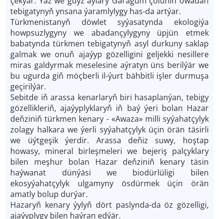
çekýär. Ýaz we güýz aýlary Garagum çölüniň owadan
tebigatynyň ynsana ýaramlylygy has-da artýar.
Türkmenistanyň döwlet syýasatynda ekologiýa
howpsuzlygyny we abadançylygyny üpjün etmek
babatynda türkmen tebigatynyň asyl durkuny saklap
galmak we onuň ajaýyp gözelligini geljekki nesillere
miras galdyrmak meselesine aýratyn üns berilýär we
bu ugurda giň möçberli il-ýurt bähbitli işler durmuşa
geçirilýär.
Sebitde iň arassa kenarlaryň biri hasaplanýan, tebigy
gözellikleriň, ajaýyplyklaryň iň baý ýeri bolan Hazar
deňziniň türkmen kenary - «Awaza» milli syýahatçylyk
zolagy halkara we ýerli syýahatçylyk üçin örän täsirli
we üýtgeşik ýerdir. Arassa deňiz suwy, hoştap
howasy, mineral birleşmeleri we bejeriş palçyklary
bilen meşhur bolan Hazar deňziniň kenary täsin
haýwanat dünýäsi we biodürlüligi bilen
ekosyýahatçylyk ulgamyny ösdürmek üçin örän
amatly bolup durýar.
Hazaryň kenary ýylyň dört paslynda-da öz gözelligi,
ajaýyplygy bilen haýran edýär.