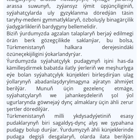
arassa suwunyň, zyýansyz iýmit üpjünçiliginiň,
syýahatçylarda uly gyzyklanma döredýän täsin
taryhy-medeni gymmatlyklaryň, özboluşly binagärçilik
ýadygärlikleriň bardygyny bellemelidir.
Biziň ýurdumyzda agzalan talaplaryň berjaý edilmegi
örän berk gözegçilikde saklanýar, bu bolsa,
Türkmenistanyň halkara derejesindäki
özüneçekijiligini ýokarlandyrýar.
Ýurdumyzda syýahatçylyk pudagynyň işini has-da
kämilleşdirmek babatda ilatly ýerleriň we meşhurlyga
eýe bolan syýahatçylyk künjekleri birleşdirýan ulag
ýollarynyň abadanlaşdyrylmagyna aýratyn ähmiýet
berilýär. Munuň üçin gezelenç etmäge,
syýahatçylaryň we jahankeşdeleriň şol ýol
ugurlarynda göwnejaý dynç almaklary üçin ähli zerur
şertler döredilýär.
Türkmenistanyň milli ykdysadyýetiniň esasy
pudaklarynyň biri sagaldyş-dynç alyş we şypahana
pudagy bolup durýar. Ýurdumyzyň ähli künjeklerinde
pudaga degişli desgalaryň, olarda ilata berilýän