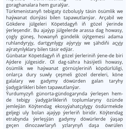
goraghanalara hem guralýar.
Türkmenistanyň tebigaty özboluşly täsin ösümlik we
haýwanat dünýäsi bilen tapawutlanýar. Arçabil we
Gökdere jülgeleri Köpetdagyň iň gözel ýerinde
ýerleşendir. Bu ajaýyp jülgelerde arassa dag howasy,
çogly güneş, howanyň gündelik üýtgemesi adama
ruhlandyryjy, dartgynlygy aýyryjy we şähdiňi açyjy
aýratynlyklary bilen täsir edýär.
Günbatar Köpetdagyň iň gözel ýerleriniň ýene-de biri
Aýdere jülgesidir. Ol dag-sähra häsiýetli howasy,
ösümlik we haýwanat görnüşleriniň köpdürlüligi,
onlarça dury suwly çeşmeli gözel dereleri, köne
galalary we gadymy döwürden galan taryhy
ýadygärlikleri bilen tapawutlanýar.
Ýurdumyzyň günorta-gündogarynda ýerleşen hem-
de tebigy ýadygärlikleriň toplumlaryny özünde
jemleýän Köýtendag ekosyýahatçylygy ösdürmekde
geljegi uly bolan ajaýyp ýerleriň biridir. Köýtendag
etrabynda ýerleşýän gadymy döwürlerde ýaşap
geçen dinozawrlaryň yzlarynyň daşa öwrülen