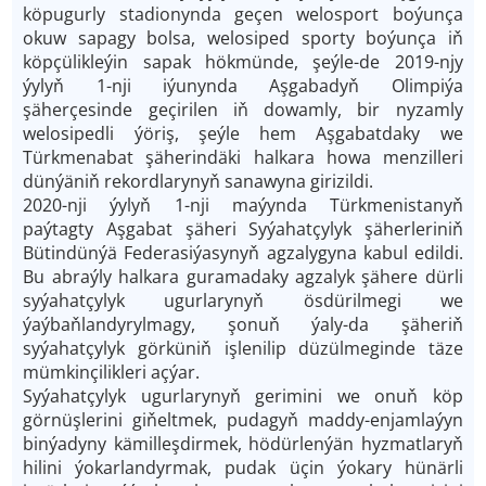
köpugurly stadionynda geçen welosport boýunça
okuw sapagy bolsa, welosiped sporty boýunça iň
köpçülikleýin sapak hökmünde, şeýle-de 2019-njy
ýylyň 1-nji iýunynda Aşgabadyň Olimpiýa
şäherçesinde geçirilen iň dowamly, bir nyzamly
welosipedli ýöriş, şeýle hem Aşgabatdaky we
Türkmenabat şäherindäki halkara howa menzilleri
dünýäniň rekordlarynyň sanawyna girizildi.
2020-nji ýylyň 1-nji maýynda Türkmenistanyň
paýtagty Aşgabat şäheri Syýahatçylyk şäherleriniň
Bütindünýä Federasiýasynyň agzalygyna kabul edildi.
Bu abraýly halkara guramadaky agzalyk şähere dürli
syýahatçylyk ugurlarynyň ösdürilmegi we
ýaýbaňlandyrylmagy, şonuň ýaly-da şäheriň
syýahatçylyk görküniň işlenilip düzülmeginde täze
mümkinçilikleri açýar.
Syýahatçylyk ugurlarynyň gerimini we onuň köp
görnüşlerini giňeltmek, pudagyň maddy-enjamlaýyn
binýadyny kämilleşdirmek, hödürlenýän hyzmatlaryň
hilini ýokarlandyrmak, pudak üçin ýokary hünärli