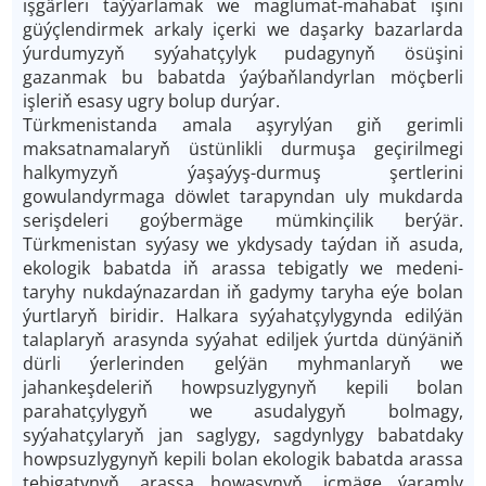
işgärleri taýýarlamak we maglumat-mahabat işini
güýçlendirmek arkaly içerki we daşarky bazarlarda
ýurdumyzyň syýahatçylyk pudagynyň ösüşini
gazanmak bu babatda ýaýbaňlandyrlan möçberli
işleriň esasy ugry bolup durýar.
Türkmenistanda amala aşyrylýan giň gerimli
maksatnamalaryň üstünlikli durmuşa geçirilmegi
halkymyzyň ýaşaýyş-durmuş şertlerini
gowulandyrmaga döwlet tarapyndan uly mukdarda
serişdeleri goýbermäge mümkinçilik berýär.
Türkmenistan syýasy we ykdysady taýdan iň asuda,
ekologik babatda iň arassa tebigatly we medeni-
taryhy nukdaýnazardan iň gadymy taryha eýe bolan
ýurtlaryň biridir. Halkara syýahatçylygynda edilýän
talaplaryň arasynda syýahat ediljek ýurtda dünýäniň
dürli ýerlerinden gelýän myhmanlaryň we
jahankeşdeleriň howpsuzlygynyň kepili bolan
parahatçylygyň we asudalygyň bolmagy,
syýahatçylaryň jan saglygy, sagdynlygy babatdaky
howpsuzlygynyň kepili bolan ekologik babatda arassa
tebigatynyň, arassa howasynyň, içmäge ýaramly