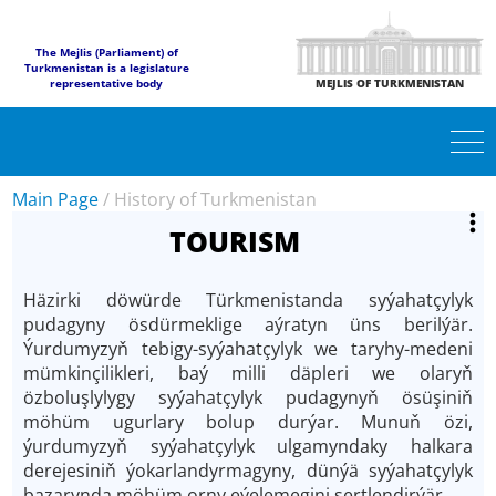
The Mejlis (Parliament) of
Turkmenistan is a legislature
representative body
MEJLIS OF TURKMENISTAN
Main Page
/
History of Turkmenistan
TOURISM
Häzirki döwürde Türkmenistanda syýahatçylyk
pudagyny ösdürmeklige aýratyn üns berilýär.
Ýurdumyzyň tebigy-syýahatçylyk we taryhy-medeni
mümkinçilikleri, baý milli däpleri we olaryň
özboluşlylygy syýahatçylyk pudagynyň ösüşiniň
möhüm ugurlary bolup durýar. Munuň özi,
ýurdumyzyň syýahatçylyk ulgamyndaky halkara
derejesiniň ýokarlandyrmagyny, dünýä syýahatçylyk
bazarynda möhüm orny eýelemegini şertlendirýär.