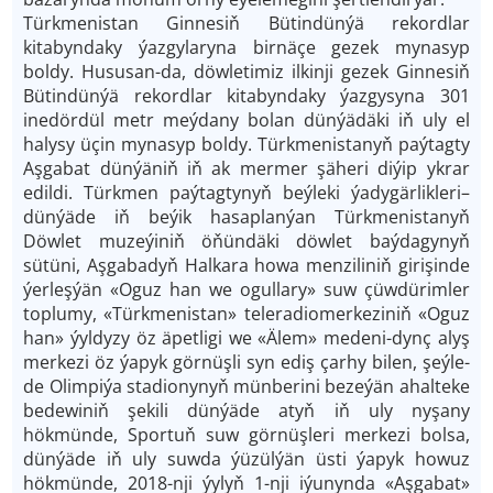
Türkmenistan Ginnesiň Bütindünýä rekordlar
kitabyndaky ýazgylaryna birnäçe gezek mynasyp
boldy. Hususan-da, döwletimiz ilkinji gezek Ginnesiň
Bütindünýä rekordlar kitabyndaky ýazgysyna 301
inedördül metr meýdany bolan dünýädäki iň uly el
halysy üçin mynasyp boldy. Türkmenistanyň paýtagty
Aşgabat dünýäniň iň ak mermer şäheri diýip ykrar
edildi. Türkmen paýtagtynyň beýleki ýadygärlikleri–
dünýäde iň beýik hasaplanýan Türkmenistanyň
Döwlet muzeýiniň öňündäki döwlet baýdagynyň
sütüni, Aşgabadyň Halkara howa menziliniň girişinde
ýerleşýän «Oguz han we ogullary» suw çüwdürimler
toplumy, «Türkmenistan» teleradiomerkeziniň «Oguz
han» ýyldyzy öz äpetligi we «Älem» medeni-dynç alyş
merkezi öz ýapyk görnüşli syn ediş çarhy bilen, şeýle-
de Olimpiýa stadionynyň münberini bezeýän ahalteke
bedewiniň şekili dünýäde atyň iň uly nyşany
hökmünde, Sportuň suw görnüşleri merkezi bolsa,
dünýäde iň uly suwda ýüzülýän üsti ýapyk howuz
hökmünde, 2018-nji ýylyň 1-nji iýunynda «Aşgabat»