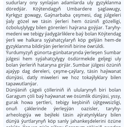
sudurlary ony synlaýan adamlarda uly gyzyklanma
döredýär. Köýtendagyň Umbardere şaglawugy,
Kyrkgyz gowagy, Gaýnarbaba çeşmesi, dag jülgeleri
ýaly gözel we täsin ýerleri hem özüniň gözelligi,
özboluşlylygy bilen görenleri haýrana goýýar. Taryhy-
medeni we tebigy ýadygärliklere baý bolan Köýtendag
ýerli we halkara syýahatçylaryň köp gelýän hem-de
gyzyklanma bildirýän ýerleriniň birine öwrüldi.
Ýurdumyzyň günorta-günbatarynda ýerleşen Sumbar
jülgesi hem syýahatçylygy ösdürmekde geljegi uly
bolan ýerleriň hataryna girýär. Sumbar jülgesi özüniň
ajaýyp dag dereleri, çeşme-çaýlary, täsin haýwanat
dünýäsi, datly miweleri we hoz tokaýlyklary bilen
tapawutlanýar.
Dünýäniň çägeli çölleriniň iň ulularynyň biri bolan
Garagum çöli baý haýwanat we ösümlik dünýäsi, yssy,
gurak howa şertleri, tebigy keşbiniň üýtgewsizligi,
onuň çäklerinde ýerleşýän oazisler, taryhy-
arheologiýa we beýleki täsin aýratynlyklary bilen
dünýä ýurtlarynyň köp sanly jahankeşdelerini özüne