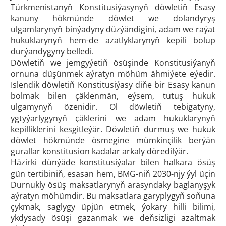
Türkmenistanyň Konstitusiýasynyň döwletiň Esasy
kanuny hökmünde döwlet we dolandyryş
ulgamlarynyň binýadyny düzýändigini, adam we raýat
hukuklarynyň hem-de azatlyklarynyň kepili bolup
durýandygyny belledi.
Döwletiň we jemgyýetiň ösüşinde Konstitusiýanyň
ornuna düşünmek aýratyn möhüm ähmiýete eýedir.
Islendik döwletiň Konstitusiýasy diňe bir Esasy kanun
bolmak bilen çäklenmän, eýsem, tutuş hukuk
ulgamynyň özenidir. Ol döwletiň tebigatyny,
ygtyýarlygynyň çäklerini we adam hukuklarynyň
kepilliklerini kesgitleýär. Döwletiň durmuş we hukuk
döwlet hökmünde ösmegine mümkinçilik berýän
gurallar konstitusion kadalar arkaly döredilýär.
Häzirki dünýäde konstitusiýalar bilen halkara ösüş
gün tertibiniň, esasan hem, BMG-niň 2030-njy ýyl üçin
Durnukly ösüş maksatlarynyň arasyndaky baglanyşyk
aýratyn möhümdir. Bu maksatlara garyplygyň soňuna
çykmak, saglygy üpjün etmek, ýokary hilli bilimi,
ykdysady ösüşi gazanmak we deňsizligi azaltmak