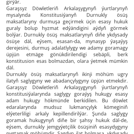
girýär.
Garaşsyz Döwletleriň Arkalaşygynyň ýurtlarynyň
mysalynda Konstitusiýanyň Durnukly ösüş
maksatlaryny durmuşa geçirmek üçin esasy hukuk
guraly bolup hyzmat edýändigini aýdyň görmek
bolýar. Durnukly ösüş maksatlarynyň diňe ykdysady
ösüşe däl, eýsem, esasan-da, mynasyp ýaşaýyş
derejesini, durmuş adalatlylygy we adamy goramagy
üpjün etmäge gönükdirilendigi sebäpli, berk
konstitusion esas bolmazdan, olara ýetmek mümkin
däl.
Durnukly ösüş maksatlarynyň ikinji möhüm ugry
ilatyň saglygyny we abadançylygyny üpjün etmekdir.
Garaşsyz Döwletleriň Arkalaşygynyň ýurtlarynyň
konstitusiýalarynda saglygy goraýyş hukugy esasy
adam hukugy hökmünde berkidilen. Bu döwlet
edaralarynda mudsuz lukmançylyk kömeginiň
elýeterliligi arkaly kepillendirilýär. Şunda saglygy
goramak hukugynyň diňe bir şahsy hukuk däl-de,
eýsem, durnukly jemgyýetçilik ösüşiniň esasydygyny
nygtamak möhümdir. Sagdyn ilat bolmasa, ykdysady