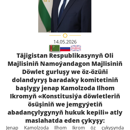
14.05.2026
Täjigistan Respublikasynyň Oli
Majlisiniň Namoýandagon Majlisiniň
Döwlet gurluşy we öz-özüňi
dolandyryş baradaky komitetiniň
başlygy jenap Kamolzoda Ilhom
Ikromyň «Konstitusiýa döwletleriň
ösüşiniň we jemgyýetiň
abadançylygynyň hukuk kepili» atly
maslahatda eden çykyşy:
Jenap
Kamolzoda Ilhom Ikrom öz çykyşynda