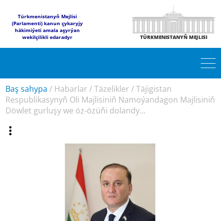
Türkmenistanyň Mejlisi
(Parlamenti) kanun çykaryjy
häkimiýeti amala aşyrýan
wekilçilikli edaradyr
TÜRKMENISTANYŇ MEJLISI
Baş sahypa
/
Habarlar
/
Täzelikler
/
Täjigistan
Respublikasynyň Oli Majlisiniň Namoýandagon Majlisiniň
Döwlet gurluşy we öz-özüňi dolandy...