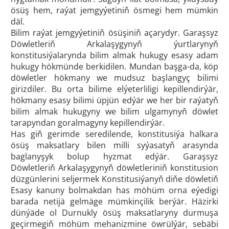
ösüş hem, raýat jemgyýetiniň ösmegi hem mümkin
däl.
Bilim raýat jemgyýetiniň ösüşiniň açarydyr. Garaşsyz
Döwletleriň Arkalaşygynyň ýurtlarynyň
konstitusiýalarynda bilim almak hukugy esasy adam
hukugy hökmünde berkidilen. Mundan başga-da, köp
döwletler hökmany we mudsuz başlangyç bilimi
girizdiler. Bu orta bilime elýeterliligi kepillendirýär,
hökmany esasy bilimi üpjün edýär we her bir raýatyň
bilim almak hukugyny we bilim ulgamynyň döwlet
tarapyndan goralmagyny kepillendirýär.
Has giň gerimde seredilende, konstitusiýa halkara
ösüş maksatlary bilen milli syýasatyň arasynda
baglanyşyk bolup hyzmat edýär. Garaşsyz
Döwletleriň Arkalaşygynyň döwletleriniň konstitusion
düzgünlerini seljermek Konstitusiýanyň diňe döwletiň
Esasy kanuny bolmakdan has möhüm orna eýedigi
barada netijä gelmäge mümkinçilik berýär. Häzirki
dünýäde ol Durnukly ösüş maksatlaryny durmuşa
geçirmegiň möhüm mehanizmine öwrülýär, sebäbi