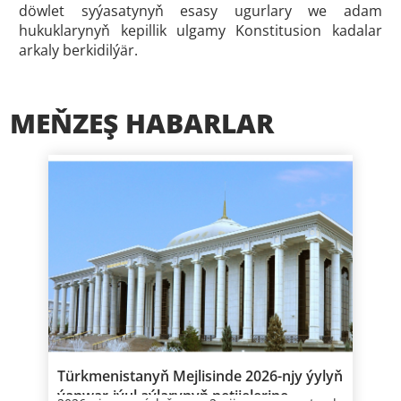
döwlet syýasatynyň esasy ugurlary we adam
hukuklarynyň kepillik ulgamy Konstitusion kadalar
arkaly berkidilýär.
MEŇZEŞ HABARLAR
Türkmenistanyň Mejlisinde 2026-njy ýylyň
ýanwar-iýul aýlarynyň netijelerine