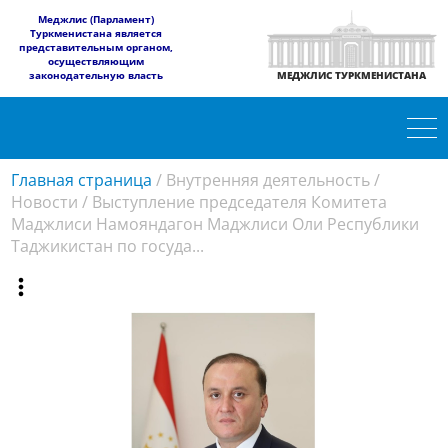
​Меджлис (Парламент)
Туркменистана является
представительным органом,
осуществляющим
законодательную власть
МЕДЖЛИС ТУРКМЕНИСТАНА
Главная страница
/
Внутренняя деятельность
/
Новости
/
Выступление председателя Комитета
Маджлиси Намояндагон Маджлиси Оли Республики
Таджикистан по госуда...