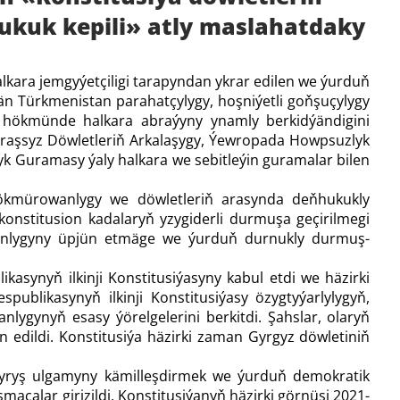
ukuk kepili» atly maslahatdaky
kara jemgyýetçiligi tarapyndan ykrar edilen we ýurduň
ýän Türkmenistan parahatçylygy, hoşniýetli goňşuçylygy
 hökmünde halkara abraýyny ynamly berkidýändigini
Garaşsyz Döwletleriň Arkalaşygy, Ýewropada Howpsuzlyk
 Guramasy ýaly halkara we sebitleýin guramalar bilen
hökmürowanlygy we döwletleriň arasynda deňhukukly
konstitusion kadalaryň yzygiderli durmuşa geçirilmegi
wanlygyny üpjün etmäge we ýurduň durnukly durmuş-
kasynyň ilkinji Konstitusiýasyny kabul etdi we häzirki
ublikasynyň ilkinji Konstitusiýasy özygtyýarlylygyň,
ygynyň esasy ýörelgelerini berkitdi. Şahslar, olaryň
an edildi. Konstitusiýa häzirki zaman Gyrgyz döwletiniň
dyryş ulgamyny kämilleşdirmek we ýurduň demokratik
çalar girizildi. Konstitusiýanyň häzirki görnüşi 2021-