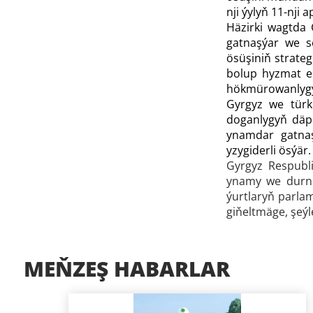
nji ýylyň 11-nji 
Häzirki wagtda 
gatnaşýar we s
ösüşiniň strateg
bolup hyzmat edý
hökmürowanlygy 
Gyrgyz we türk
doganlygyň däpl
ynamdar gatnaş
yzygiderli ösýä
Gyrgyz Respubli
ynamy we durnu
ýurtlaryň parla
giňeltmäge, şeýl
MEŇZEŞ HABARLAR