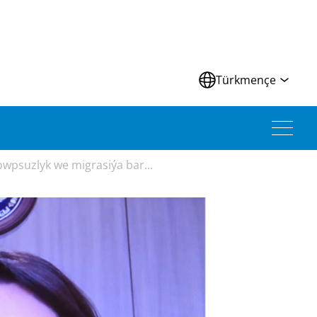
Türkmençe
wpsuzlyk we migrasiýa bar...