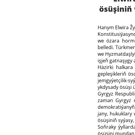
ösüşiniň
Hanym Elwira Žy
Konstitusiýasynd
we özara horma
belledi. Türkme
we Hyzmatdaşlyk
işjeň gatnaşygy
Häzirki halkar
gepleşikleriň ö
jemgyýetçilik-
ykdysady ösüşi ü
Gyrgyz Respublik
zaman Gyrgyz dö
demokratiýanyň,
jany, hukuklary 
ösüşiniň syýasy,
Soňraky ýyllar
ösüşini mundan b