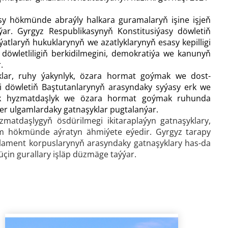
asy hökmünde abraýly halkara guramalaryň işine işjeň
r. Gyrgyz Respublikasynyň Konstitusiýasy döwletiň
ýatlaryň hukuklarynyň we azatlyklarynyň esasy kepilligi
, döwletliligiň berkidilmegini, demokratiýa we kanunyň
.
lar, ruhy ýakynlyk, özara hormat goýmak we dost-
ki döwletiň Baştutanlarynyň arasyndaky syýasy erk we
egik hyzmatdaşlyk we özara hormat goýmak ruhunda
wer ulgamlardaky gatnaşyklar pugtalanýar.
atdaşlygyň ösdürilmegi ikitaraplaýyn gatnaşyklary,
m hökmünde aýratyn ähmiýete eýedir. Gyrgyz tarapy
arlament korpuslarynyň arasyndaky gatnaşyklary has-da
üçin gurallary işläp düzmäge taýýar.