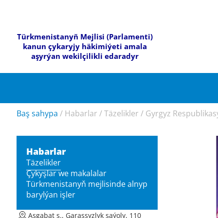
Türkmenistanyň Mejlisi (Parlamenti)
kanun çykaryjy häkimiýeti amala
aşyrýan wekilçilikli edaradyr
Baş sahypa
/
Habarlar
/
Täzelikler
/
Gyrgyz Respublikas
Habarlar
Täzelikler
Çykyşlar we makalalar
Türkmenistanyň mejlisinde alnyp
barylýan işler
Aşgabat ş., Garaşsyzlyk şaýoly, 110