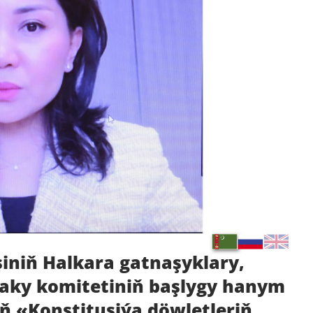
iniň Halkara gatnaşyklary,
aky komitetiniň başlygy hanym
 «Konstitusiýa döwletleriň