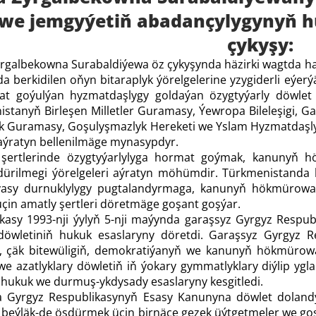
 we jemgyýetiň abadançylygynyň h
çykyşy:
rgalbekowna Surabaldiýewa öz çykyşynda häzirki wagtda hal
a berkidilen oňyn bitaraplyk ýörelgelerine yzygiderli eýer
t goýulýan hyzmatdaşlygy goldaýan özygtyýarly döwlet
nistanyň Birleşen Milletler Guramasy, Ýewropa Bileleşigi, 
 Guramasy, Goşulyşmazlyk Hereketi we Yslam Hyzmatdaşlyk
 aýratyn bellenilmäge mynasypdyr.
a şertlerinde özygtyýarlylyga hormat goýmak, kanunyň 
sdürilmegi ýörelgeleri aýratyn möhümdir. Türkmenistanda 
syýasy durnuklylygy pugtalandyrmaga, kanunyň hökmüro
çin amatly şertleri döretmäge goşant goşýar.
asy 1993-nji ýylyň 5-nji maýynda garaşsyz Gyrgyz Respubli
wletiniň hukuk esaslaryny döretdi. Garaşsyz Gyrgyz Resp
 çäk bitewüligiň, demokratiýanyň we kanunyň hökmürowanl
we azatlyklary döwletiň iň ýokary gymmatlyklary diýlip ygl
 hukuk we durmuş-ykdysady esaslaryny kesgitledi.
da Gyrgyz Respublikasynyň Esasy Kanunyna döwlet dolan
eýläk-de ösdürmek üçin birnäçe gezek üýtgetmeler we goşma