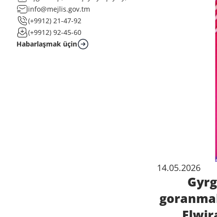
info@mejlis.gov.tm
(+9912) 21-47-92
(+9912) 92-45-60
Habarlaşmak üçin
14.05.2026
Gyrg
goranmak
Elwir