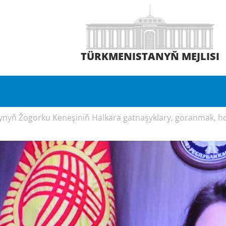
TÜRKMENISTANYŇ MEJLISI
ynyň Žogorku Keneşiniň Halkara gatnaşyklary, goranmak, ho