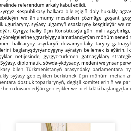
aprelinde referendum arkaly kabul edildi.
Gyrgyz Respublikasy halkara bileleşigiň doly hukukly agz
ebitleýin we ählumumy meseleleri çözmäge goşant goşýa
ik ugurlaryny, syýasy ulgamyň esaslaryny kesgitleýär we ra
är. Gyrgyz halky üçin Konstitusiýa güni milli agzybirligi
ýörelgelerine ygrarlylygy alamatlandyrýan möhüm senedir
men halklaryny asyrlaryň dowamyndaky taryhy gatnaşyk
erini baglanyşdyrýandygyny aýratyn bellemek isleýärin. I
yklar netijesinde, gyrgyz-türkmen gatnaşyklary strat
r. Syýasy, diplomatik, söwda-ykdysady, medeni we ynsanper
kasy bilen Türkmenistanyň arasyndaky parlamentara hyzm
kly syýasy gepleşikleri berkitmek üçin möhüm mehaniz
mentara dostluk toparlarynyň, degişli komitetleriniň we p
e hem dowam edýän gepleşikler we bilelikdäki başlangyçlar 