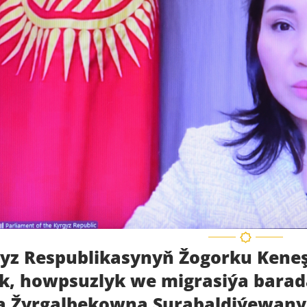
yz Respublikasynyň Žogorku Keneş
, howpsuzlyk we migrasiýa barad
a Žyrgalbekowna Surabaldiýewanyň