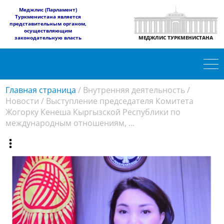
​Меджлис (Парламент)
Туркменистана является
представительным органом,
осуществляющим
законодательную власть
МЕДЖЛИС ТУРКМЕНИСТАНА
Главная страница
/
Внутренняя деятельность
/
Новости
/
Выступление председателя Комитета
Жогорку Кенеша Кыргызской Республики по
международным отношениям, ...