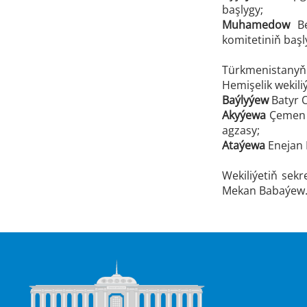
başlygy;
Muhamedow
Be
komitetiniň başl
Türkmenistany
Hemişelik wekili
Baýlyýew
Batyr O
Akyýewa
Çemen 
agzasy;
Ataýewa
Enejan 
Wekiliýetiň sek
Mekan Babaýew