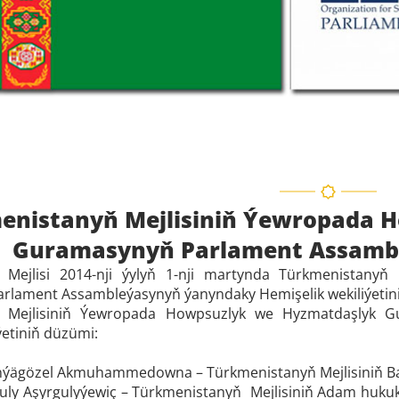
enistanyň Mejlisiniň Ýewropada 
Guramasynyň Parlament Assambl
 Mejlisi 2014-nji ýylyň 1-nji martynda Türkmenistany
lament Assambleýasynyň ýanyndaky Hemişelik wekiliýetini 
ň Mejlisiniň Ýewropada Howpsuzlyk we Hyzmatdaşlyk 
ýetiniň düzümi:
ägözel Akmuhammedowna – Türkmenistanyň Mejlisiniň Başly
ly Aşyrgulyýewiç – Türkmenistanyň Mejlisiniň Adam hukuk