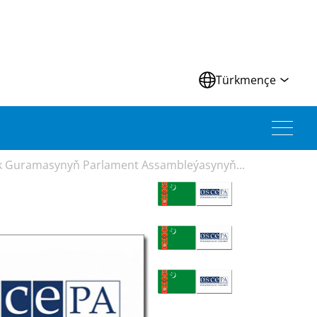
Türkmençe
k Guramasynyň Parlament Assambleýasynyň...