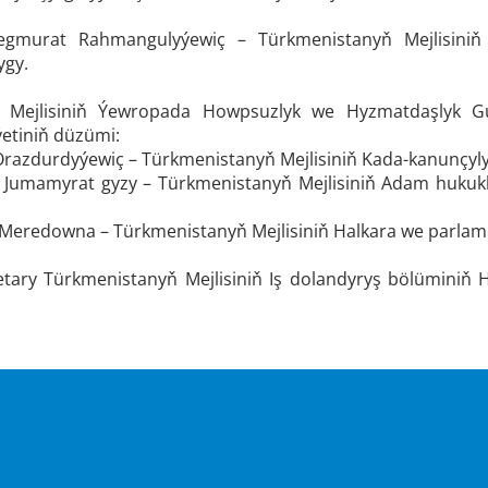
gmurat Rahmangulyýewiç – Türkmenistanyň Mejlisiniň 
ygy.
ň Mejlisiniň Ýewropada Howpsuzlyk we Hyzmatdaşlyk G
ýetiniň düzümi:
razdurdyýewiç – Türkmenistanyň Mejlisiniň Kada-kanunçyly
Jumamyrat gyzy – Türkmenistanyň Mejlisiniň Adam hukukl
Meredowna – Türkmenistanyň Mejlisiniň Halkara we parlame
retary Türkmenistanyň Mejlisiniň Iş dolandyryş bölüminiň
.