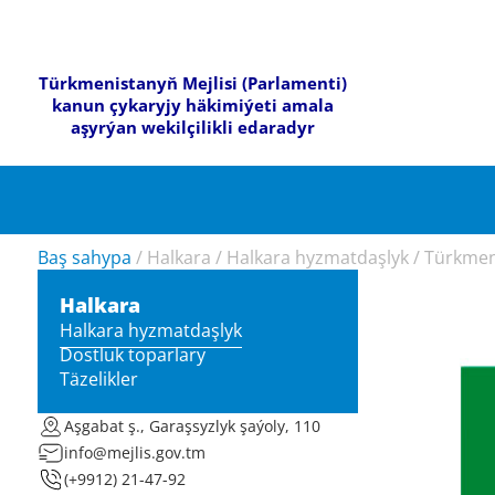
Türkmenistanyň Mejlisi (Parlamenti)
kanun çykaryjy häkimiýeti amala
aşyrýan wekilçilikli edaradyr
Baş sahypa
/
Halkara
/
Halkara hyzmatdaşlyk
/
Türkmen
Halkara
Halkara hyzmatdaşlyk
Dostluk toparlary
Täzelikler
Aşgabat ş., Garaşsyzlyk şaýoly, 110
info@mejlis.gov.tm
(+9912) 21-47-92