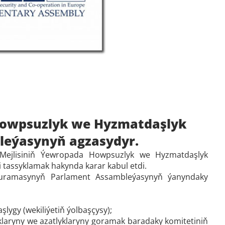
Howpsuzlyk we Hyzmatdaşlyk
eýasynyň agzasydyr.
ň Mejlisiniň Ýewropada Howpsuzlyk we Hyzmatdaşlyk
tassyklamak hakynda karar kabul etdi.
Guramasynyň Parlament Assambleýasynyň ýanyndaky
gy (wekiliýetiň ýolbaşçysy);
laryny we azatlyklaryny goramak baradaky komitetiniň