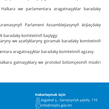
Halkara we parlamentara aragatnaşyklar baradaky
uramasynyň Parlament Assambleýasynyň ätiýaçdaky
k baradaky komitetiniň başlygy;
aryny we azatlyklaryny goramak baradaky komitetiniň
ntara aragatnaşyklar baradaky komitetiniň agzasy.
 Halkara gatnaşyklary we protokol bölümçesiniň müdiri
Habarlaşmak üçin
Aşgabat ş., Garaşsyzlyk şaýoly, 110
info@mejlis.gov.tm