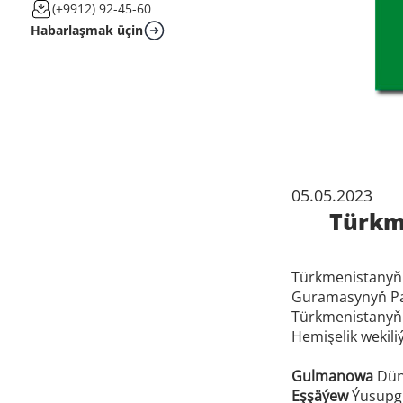
(+9912) 92-45-60
Habarlaşmak üçin
05.05.2023
Türkm
Türkmenistanyň
Guramasynyň Par
Türkmenistany
Hemişelik wekili
Gulmanowa
Düný
Eşşäýew
Ýusupgu