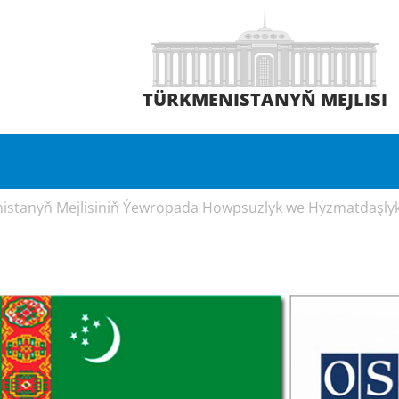
TÜRKMENISTANYŇ MEJLISI
istanyň Mejlisiniň Ýewropada Howpsuzlyk we Hyzmatdaşly