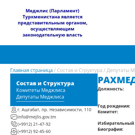
​Меджлис (Парламент)
Туркменистана является
представительным органом,
осуществляющим
законодательную власть
Главная страница
/
Состав и Структура
/
Депутаты М
РАХМЕ
Состав и Структура
Должность:
Комитеты Меджлиса
Депутаты Меджлиса
Год рождения:
г. Ашгабат, пр. Независимости, 110
Комитет:
info@mejlis.gov.tm
Избирательный 
(+9912) 21-47-92
Биография:
(+9912) 92-45-60