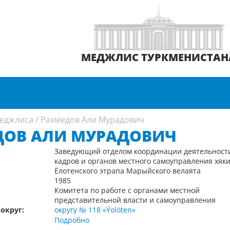
МЕДЖЛИС ТУРКМЕНИСТАН
еджлиса
/
Рахмедов Али Мурадович
ДОВ АЛИ МУРАДОВИЧ
Заведующий отделом координации деятельност
кадров и органов местного самоуправления хяк
Ёлотенского этрапа Марыйского велаята
1985
Комитета по работе с органами местной
представительной власти и самоуправления
округ:
округу № 118 «Ýolöten»
Подробно