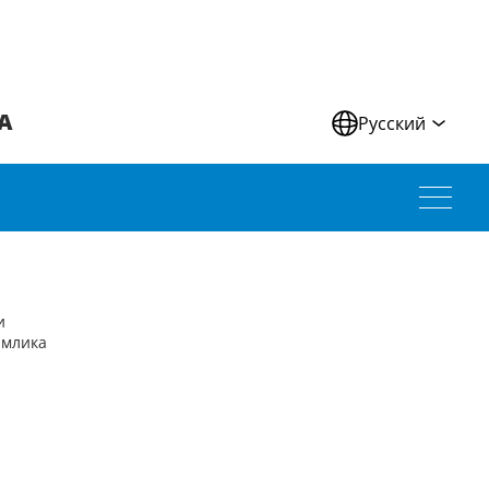
А
Русский
и
имлика