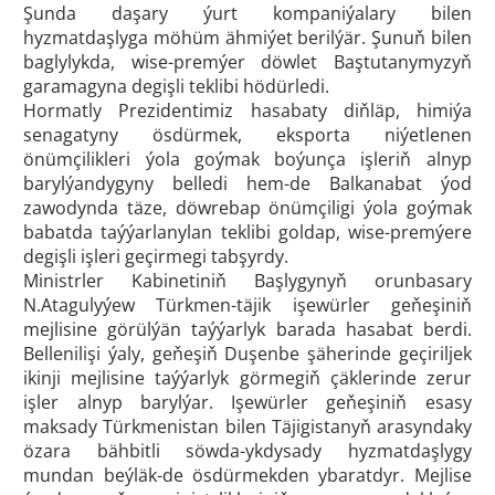
Şunda daşary ýurt kompaniýalary bilen
hyzmatdaşlyga möhüm ähmiýet berilýär. Şunuň bilen
baglylykda, wise-premýer döwlet Baştutanymyzyň
garamagyna degişli teklibi hödürledi.
Hormatly Prezidentimiz hasabaty diňläp, himiýa
senagatyny ösdürmek, eksporta niýetlenen
önümçilikleri ýola goýmak boýunça işleriň alnyp
barylýandygyny belledi hem-de Balkanabat ýod
zawodynda täze, döwrebap önümçiligi ýola goýmak
babatda taýýarlanylan teklibi goldap, wise-premýere
degişli işleri geçirmegi tabşyrdy.
Ministrler Kabinetiniň Başlygynyň orunbasary
N.Atagulyýew Türkmen-täjik işewürler geňeşiniň
mejlisine görülýän taýýarlyk barada hasabat berdi.
Bellenilişi ýaly, geňeşiň Duşenbe şäherinde geçiriljek
ikinji mejlisine taýýarlyk görmegiň çäklerinde zerur
işler alnyp barylýar. Işewürler geňeşiniň esasy
maksady Türkmenistan bilen Täjigistanyň arasyndaky
özara bähbitli söwda-ykdysady hyzmatdaşlygy
mundan beýläk-de ösdürmekden ybaratdyr. Mejlise