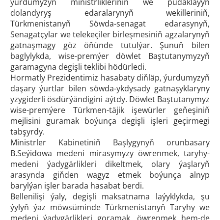
ýurdumyzyň ministrlikleriniň we pudaklaýyn
dolandyryş edaralarynyň wekilleriniň,
Türkmenistanyň Söwda-senagat edarasynyň,
Senagatçylar we telekeçiler birleşmesiniň agzalarynyň
gatnaşmagy göz öňünde tutulýar. Şunuň bilen
baglylykda, wise-premýer döwlet Baştutanymyzyň
garamagyna degişli teklibi hödürledi.
Hormatly Prezidentimiz hasabaty diňläp, ýurdumyzyň
daşary ýurtlar bilen söwda-ykdysady gatnaşyklaryny
yzygiderli ösdürýändigini aýtdy. Döwlet Baştutanymyz
wise-premýere Türkmen-täjik işewürler geňeşiniň
mejlisini guramak boýunça degişli işleri geçirmegi
tabşyrdy.
Ministrler Kabinetiniň Başlygynyň orunbasary
B.Seýidowa medeni mirasymyzy öwrenmek, taryhy-
medeni ýadygärlikleri dikeltmek, olary ýaşlaryň
arasynda giňden wagyz etmek boýunça alnyp
barylýan işler barada hasabat berdi.
Bellenilişi ýaly, degişli maksatnama laýyklykda, şu
ýylyň ýaz möwsüminde Türkmenistanyň Taryhy we
medeni ýadygärlikleri goramak, öwrenmek hem-de