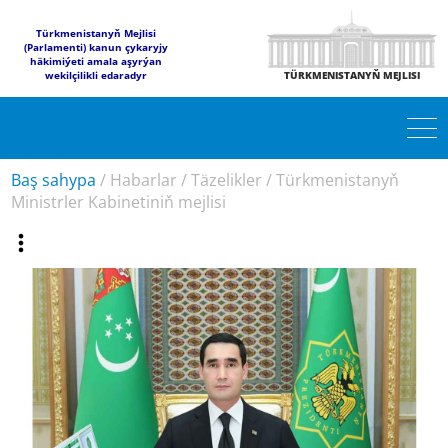
Türkmenistanyň Mejlisi
(Parlamenti) kanun çykaryjy
häkimiýeti amala aşyrýan
wekilçilikli edaradyr
TÜRKMENISTANYŇ MEJLISI
Baş sahypa
/
Habarlar
/
Täzelikler
/
Türkmenistanyň
Ministrler Kabinetiniň mejlisi