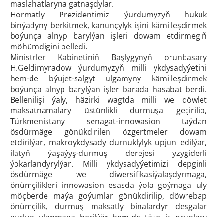
maslahatlaryna gatnaşdylar.
Hormatly Prezidentimiz ýurdumyzyň hukuk
binýadyny berkitmek, kanunçylyk işini kämilleşdirmek
boýunça alnyp barylýan işleri dowam etdirmegiň
möhümdigini belledi.
Ministrler Kabinetiniň Başlygynyň orunbasary
H.Geldimyradow ýurdumyzyň milli ykdysadyýetini
hem-de býujet-salgyt ulgamyny kämilleşdirmek
boýunça alnyp barylýan işler barada hasabat berdi.
Bellenilişi ýaly, häzirki wagtda milli we döwlet
maksatnamalary üstünlikli durmuşa geçirilip,
Türkmenistany senagat-innowasion taýdan
ösdürmäge gönükdirilen özgertmeler dowam
etdirilýär, makroykdysady durnuklylyk üpjün edilýär,
ilatyň ýaşaýyş-durmuş derejesi yzygiderli
ýokarlandyrylýar. Milli ykdysadyýetimizi depginli
ösdürmäge we diwersifikasiýalaşdyrmaga,
önümçilikleri innowasion esasda ýola goýmaga uly
möçberde maýa goýumlar gönükdirilip, döwrebap
önümçilik, durmuş maksatly binalardyr desgalar