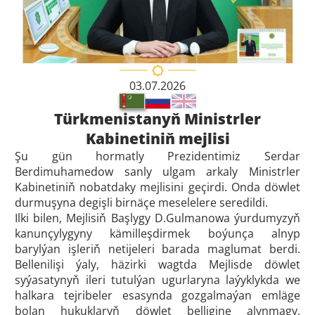
03.07.2026
Türkmenistanyň Ministrler
Kabinetiniň mejlisi
Şu gün hormatly Prezidentimiz Serdar
Berdimuhamedow sanly ulgam arkaly Ministrler
Kabinetiniň nobatdaky mejlisini geçirdi. Onda döwlet
durmuşyna degişli birnäçe meselelere seredildi.
Ilki bilen, Mejlisiň Başlygy D.Gulmanowa ýurdumyzyň
kanunçylygyny kämilleşdirmek boýunça alnyp
barylýan işleriň netijeleri barada maglumat berdi.
Bellenilişi ýaly, häzirki wagtda Mejlisde döwlet
syýasatynyň ileri tutulýan ugurlaryna laýyklykda we
halkara tejribeler esasynda gozgalmaýan emläge
bolan hukuklaryň döwlet belligine alynmagy,