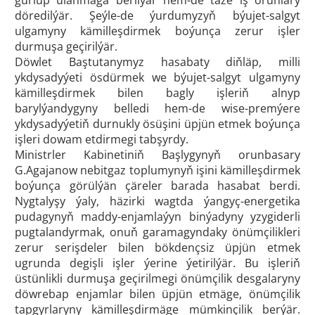
gurlup ulanmaga berilýär hem-de täze iş orunlary
döredilýär. Şeýle-de ýurdumyzyň býujet-salgyt
ulgamyny kämilleşdirmek boýunça zerur işler
durmuşa geçirilýär.
Döwlet Baştutanymyz hasabaty diňläp, milli
ykdysadyýeti ösdürmek we býujet-salgyt ulgamyny
kämilleşdirmek bilen bagly işleriň alnyp
barylýandygyny belledi hem-de wise-premýere
ykdysadyýetiň durnukly ösüşini üpjün etmek boýunça
işleri dowam etdirmegi tabşyrdy.
Ministrler Kabinetiniň Başlygynyň orunbasary
G.Agajanow nebitgaz toplumynyň işini kämilleşdirmek
boýunça görülýän çäreler barada hasabat berdi.
Nygtalyşy ýaly, häzirki wagtda ýangyç-energetika
pudagynyň maddy-enjamlaýyn binýadyny yzygiderli
pugtalandyrmak, onuň garamagyndaky önümçilikleri
zerur serişdeler bilen bökdençsiz üpjün etmek
ugrunda degişli işler ýerine ýetirilýär. Bu işleriň
üstünlikli durmuşa geçirilmegi önümçilik desgalaryny
döwrebap enjamlar bilen üpjün etmäge, önümçilik
tapgyrlaryny kämilleşdirmäge mümkinçilik berýär.