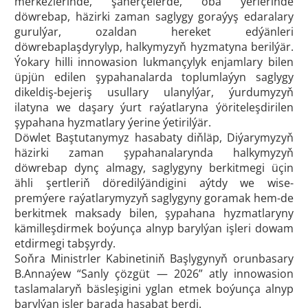
merkezlerinde, şäherçelerde, oba ýerlerinde
döwrebap, häzirki zaman saglygy goraýyş edaralary
gurulýar, ozaldan hereket edýänleri
döwrebaplaşdyrylyp, halkymyzyň hyzmatyna berilýär.
Ýokary hilli innowasion lukmançylyk enjamlary bilen
üpjün edilen şypahanalarda toplumlaýyn saglygy
dikeldiş-bejeriş usullary ulanylýar, ýurdumyzyň
ilatyna we daşary ýurt raýatlaryna ýöriteleşdirilen
şypahana hyzmatlary ýerine ýetirilýär.
Döwlet Baştutanymyz hasabaty diňläp, Diýarymyzyň
häzirki zaman şypahanalarynda halkymyzyň
döwrebap dynç almagy, saglygyny berkitmegi üçin
ähli şertleriň döredilýändigini aýtdy we wise-
premýere raýatlarymyzyň saglygyny goramak hem-de
berkitmek maksady bilen, şypahana hyzmatlaryny
kämilleşdirmek boýunça alnyp barylýan işleri dowam
etdirmegi tabşyrdy.
Soňra Ministrler Kabinetiniň Başlygynyň orunbasary
B.Annaýew “Sanly çözgüt — 2026” atly innowasion
taslamalaryň bäsleşigini yglan etmek boýunça alnyp
barylýan işler barada hasabat berdi.