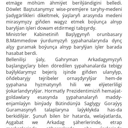
etmäge möhüm ähmiýet berilýändigini belledi.
Döwlet Baştutanymyz wise-premýere taryhy-medeni
ýadygärlikleri dikeltmek, ýaşlaryň arasynda medeni
mirasymyzy giňden wagyz etmek boýunça alnyp
barylýan işleri dowam etdirmegi tabşyrdy.
Ministrler Kabinetiniň Başlygynyň orunbasary
B.Mämmedow ýurdumyzyň şypahanalarynda dynç
alşy guramak boýunça alnyp barylýan işler barada
hasabat berdi.
Bellenilişi ýaly, Gahryman Arkadagymyzyň
başlangyçlary bilen döredilen şypahanalarda tebigy
baýlyklarymyz bejeriş işinde giňden ulanylyp,
öňdebaryjy tejribeler ornaşdyrylýar hem-de
şypahana hyzmatynyň hili we elýeterliligi
ýokarlandyrylýar. Hormatly Prezidentimiziň hemaýat-
goldawlary esasynda şypahanalaryň maddy-
enjamlaýyn binýady Bütindünýä Saglygy Goraýyş
Guramasynyň talaplaryna laýyklykda has-da
berkidilýär. Şunuň bilen bir hatarda, welaýatlarda,
Aşgabat we Arkadag şäherlerinde, etrap