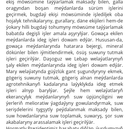
ekiş möwsümine taýýarlamak maksady bilen, galla
oragyndan boşan meýdanlarda sürüm işlerini
geçirmek, bugdaý ekişi möwsüminde işlediljek oba
hojalyk tehnikalaryny, gurallary, däne ekijileri hem-de
ýokary hilli bugdaý tohumyny möwsüme taýýarlamak
babatda degişli işler amala aşyrylýar. Gowaça ekilen
meýdanlarda ideg işleri dowam edýär. Hususan-da,
gowaça meýdanlarynda hatarara bejergi, mineral
dökünler bilen iýmitlendirmek, ösüş suwuny tutmak
işleri geçirilýär. Daşoguz we Lebap welaýatlarynyň
şaly ekilen meýdanlarynda ideg işleri dowam edýär.
Mary welaýatynda güýzlük gant şugundyryny ekmek,
gögeriş suwuny tutmak, gögeriş alnan meýdanlarda
agrotehnikanyň kadalaryna laýyklykda ideg etmek
işleri alnyp barylýar. Şeýle hem welaýatlaryň
ekerançylyk meýdanlarynyň suw üpjünçiligini we
ýerleriň melioratiw ýagdaýyny gowulandyrmak, suw
serişdelerini tygşytly peýdalanmak maksady bilen,
suw howdanlaryna suw toplamak, suwaryş, şor suw
akabalaryny arassalamak işleri geçirilýär.
Hormatly Prezidentimiz hasabaty diňläp, ýurdumyzyň