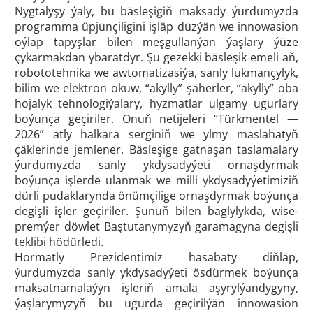
Nygtalyşy ýaly, bu bäsleşigiň maksady ýurdumyzda
programma üpjünçiligini işläp düzýän we innowasion
oýlap tapyşlar bilen meşgullanýan ýaşlary ýüze
çykarmakdan ybaratdyr. Şu gezekki bäsleşik emeli aň,
robototehnika we awtomatizasiýa, sanly lukmançylyk,
bilim we elektron okuw, “akylly” şäherler, “akylly” oba
hojalyk tehnologiýalary, hyzmatlar ulgamy ugurlary
boýunça geçiriler. Onuň netijeleri “Türkmentel —
2026” atly halkara serginiň we ylmy maslahatyň
çäklerinde jemlener. Bäsleşige gatnaşan taslamalary
ýurdumyzda sanly ykdysadyýeti ornaşdyrmak
boýunça işlerde ulanmak we milli ykdysadyýetimiziň
dürli pudaklarynda önümçilige ornaşdyrmak boýunça
degişli işler geçiriler. Şunuň bilen baglylykda, wise-
premýer döwlet Baştutanymyzyň garamagyna degişli
teklibi hödürledi.
Hormatly Prezidentimiz hasabaty diňläp,
ýurdumyzda sanly ykdysadyýeti ösdürmek boýunça
maksatnamalaýyn işleriň amala aşyrylýandygyny,
ýaşlarymyzyň bu ugurda geçirilýän innowasion