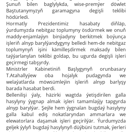
Şunuň bilen baglylykda, wise-premýer döwlet
Baştutanymyzyň garamagyna degişli teklibi
hödürledi.
Hormatly Prezidentimiz hasabaty diňläp,
ýurdumyzda nebitgaz toplumyny ösdürmek we onuň
maddy-enjamlaýyn binýadyny berkitmek boýunça
işleriň alnyp barylýandygyny belledi hem-de nebitgaz
toplumynyň işini kämilleşdirmek maksady bilen
taýýarlanylan teklibi goldap, bu ugurda degişli işleri
geçirmegi tabşyrdy.
Ministrler Kabinetiniň Başlygynyň orunbasary
T.Atahallyýew oba hojalyk pudagynda we
welaýatlarda möwsümleýin işleriň alnyp barlyşy
barada hasabat berdi.
Bellenilişi ýaly, häzirki wagtda ýetişdirilen galla
hasylyny ýygnap almak işleri tamamlaýjy tapgyrda
alnyp barylýar. Şeýle hem ýygnalan bugdaý hasylyny
galla kabul ediş nokatlaryndan ammarlara we
elewatorlara daşamak işleri geçirilýär. Ýurdumyzda
geljek ýylyň bugdaý hasylynyň düýbüni tutmak, ýerleri