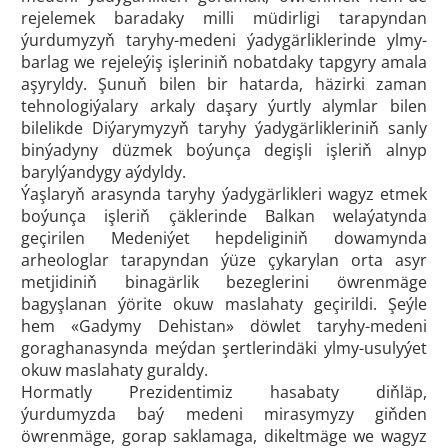
rejelemek baradaky milli müdirligi tarapyndan
ýurdumyzyň taryhy-medeni ýadygärliklerinde ylmy-
barlag we rejeleýiş işleriniň nobatdaky tapgyry amala
aşyryldy. Şunuň bilen bir hatarda, häzirki zaman
tehnologiýalary arkaly daşary ýurtly alymlar bilen
bilelikde Diýarymyzyň taryhy ýadygärlikleriniň sanly
binýadyny düzmek boýunça degişli işleriň alnyp
barylýandygy aýdyldy.
Ýaşlaryň arasynda taryhy ýadygärlikleri wagyz etmek
boýunça işleriň çäklerinde Balkan welaýatynda
geçirilen Medeniýet hepdeliginiň dowamynda
arheologlar tarapyndan ýüze çykarylan orta asyr
metjidiniň binagärlik bezeglerini öwrenmäge
bagyşlanan ýörite okuw maslahaty geçirildi. Şeýle
hem «Gadymy Dehistan» döwlet taryhy-medeni
goraghanasynda meýdan şertlerindäki ylmy-usulyýet
okuw maslahaty guraldy.
Hormatly Prezidentimiz hasabaty diňläp,
ýurdumyzda baý medeni mirasymyzy giňden
öwrenmäge, gorap saklamaga, dikeltmäge we wagyz