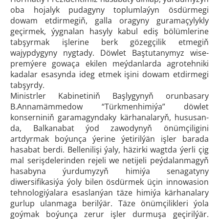
oba hojalyk pudagyny toplumlaýyn ösdürmegi
dowam etdirmegiň, galla oragyny guramaçylykly
geçirmek, ýygnalan hasyly kabul ediş bölümlerine
tabşyrmak işlerine berk gözegçilik etmegiň
wajypdygyny nygtady. Döwlet Baştutanymyz wise-
premýere gowaça ekilen meýdanlarda agrotehniki
kadalar esasynda ideg etmek işini dowam etdirmegi
tabşyrdy.
Ministrler Kabinetiniň Başlygynyň orunbasary
B.Annamämmedow “Türkmenhimiýa” döwlet
konserniniň garamagyndaky kärhanalaryň, hususan-
da, Balkanabat ýod zawodynyň önümçiligini
artdyrmak boýunça ýerine ýetirilýän işler barada
hasabat berdi. Bellenilişi ýaly, häzirki wagtda ýerli çig
mal serişdelerinden rejeli we netijeli peýdalanmagyň
hasabyna ýurdumyzyň himiýa senagatyny
diwersifikasiýa ýoly bilen ösdürmek üçin innowasion
tehnologiýalara esaslanýan täze himiýa kärhanalary
gurlup ulanmaga berilýär. Täze önümçilikleri ýola
goýmak boýunça zerur işler durmuşa geçirilýär.