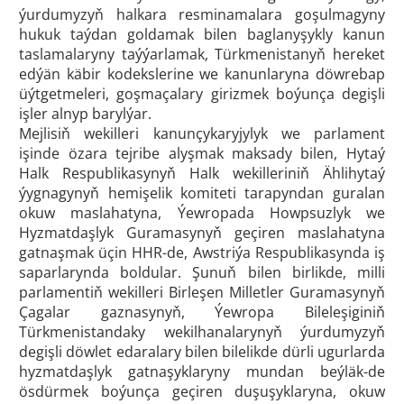
ýurdumyzyň halkara resminamalara goşulmagyny
hukuk taýdan goldamak bilen baglanyşykly kanun
taslamalaryny taýýarlamak, Türkmenistanyň hereket
edýän käbir kodekslerine we kanunlaryna döwrebap
üýtgetmeleri, goşmaçalary girizmek boýunça degişli
işler alnyp barylýar.
Mejlisiň wekilleri kanunçykaryjylyk we parlament
işinde özara tejribe alyşmak maksady bilen, Hytaý
Halk Respublikasynyň Halk wekilleriniň Ählihytaý
ýygnagynyň hemişelik komiteti tarapyndan guralan
okuw maslahatyna, Ýewropada Howpsuzlyk we
Hyzmatdaşlyk Guramasynyň geçiren maslahatyna
gatnaşmak üçin HHR-de, Awstriýa Respublikasynda iş
saparlarynda boldular. Şunuň bilen birlikde, milli
parlamentiň wekilleri Birleşen Milletler Guramasynyň
Çagalar gaznasynyň, Ýewropa Bileleşiginiň
Türkmenistandaky wekilhanalarynyň ýurdumyzyň
degişli döwlet edaralary bilen bilelikde dürli ugurlarda
hyzmatdaşlyk gatnaşyklaryny mundan beýläk-de
ösdürmek boýunça geçiren duşuşyklaryna, okuw