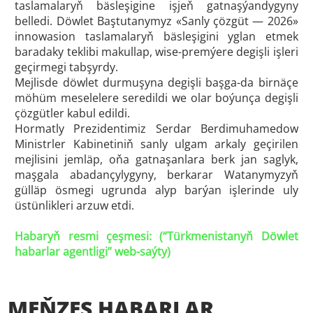
taslamalaryň bäsleşigine işjeň gatnaşýandygyny
belledi. Döwlet Baştutanymyz «Sanly çözgüt — 2026»
innowasion taslamalaryň bäsleşigini yglan etmek
baradaky teklibi makullap, wise-premýere degişli işleri
geçirmegi tabşyrdy.
Mejlisde döwlet durmuşyna degişli başga-da birnäçe
möhüm meselelere seredildi we olar boýunça degişli
çözgütler kabul edildi.
Hormatly Prezidentimiz Serdar Berdimuhamedow
Ministrler Kabinetiniň sanly ulgam arkaly geçirilen
mejlisini jemläp, oňa gatnaşanlara berk jan saglyk,
maşgala abadançylygyny, berkarar Watanymyzyň
gülläp ösmegi ugrunda alyp barýan işlerinde uly
üstünlikleri arzuw etdi.
Habaryň resmi çeşmesi: (“
Türkmenistanyň Döwlet
habarlar agentligi
” web-saýty)
MEŇZEŞ HABARLAR