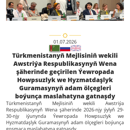
01.07.2026
Türkmenistanyň Mejlisiniň wekili
Awstriýa Respublikasynyň Wena
şäherinde geçirilen Ýewropada
Howpsuzlyk we Hyzmatdaşlyk
Guramasynyň adam ölçegleri
boýunça maslahatyna gatnaşdy
Türkmenistanyň Mejlisiniň wekili Awstriýa
Respublikasynyň Wena şäherinde 2026-njy ýylyň 29-
30-njy iýunynda Ýewropada Howpsuzlyk we
Hyzmatdaşlyk Guramasynyň adam ölçegleri boýunça
goşmaça maslahatyna gatnaşdy.