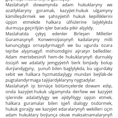
Maslahatyň dowamynda adam hukuklaryny we
azatlyklaryny goramak, kazyýet-hukuk ulgamyny
kämilleşdirmek we şahsyýetiň hukuk kepilliklerini
üpjün etmekde halkara ülňülerine laýyklykda
durmuşa geçirilýän işler barada pikir alşyldy.
Maslahatda çykyş edenler Birleşen Milletler
Guramasynyň Konwensiýasynyň kadalaryny milli
kanunçylyga ornaşdyrmagyň we bu ugurda özara
tejribe alyşmagyň möhümdigini aýratyn bellediler.
Adam mertebesiniň hem-de hukuklarynyň durnukly
ösüşiň we adalatly jemgyýetiň berk binýady bolup
durýandygyny, şunuň bilen baglylykda, bu ugurdaky
sebit we halkara hyzmatdaşlygy mundan beýläk-de
pugtalandyrmaga taýýardyklaryny nygtadylar.
Maslahatyň işi birnäçe bölümçelerde dowam edip,
onda kazyýet-hukuk ulgamynda derňew we kazyýet
işlerinde adalatlylygy we aýdyňlygy üpjün etmek,
halkara guramalar bilen işjeň dialogy ösdürmek,
hukuk goraýjy we kazyýet edaralarynyň wekilleri üçin
adam hukuklary boýunça okuw maksatnamalarynyň