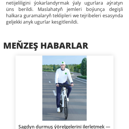
netijeliligini ýokarlandyrmak ýaly ugurlara aýratyn
üns berildi. Maslahatyň jemleri boýunça degişli
halkara guramalaryň teklipleri we tejribeleri esasynda
geljekki anyk ugurlar kesgitlenildi.
MEŇZEŞ HABARLAR
Sagdyn durmuş ýörelgelerini ilerletmek —