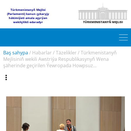
Türkmenistanyň Mejlisi
(Parlamenti) kanun çykaryjy
häkimiýeti amala aşyrýan
wekilçilikli edaradyr
TÜRKMENISTANYŇ MEJLISI
Baş sahypa
/
Habarlar
/
Täzelikler
/
Türkmenistanyň
Mejlisiniň wekili Awstriýa Respublikasynyň Wena
şäherinde geçirilen Ýewropada Howpsuz...