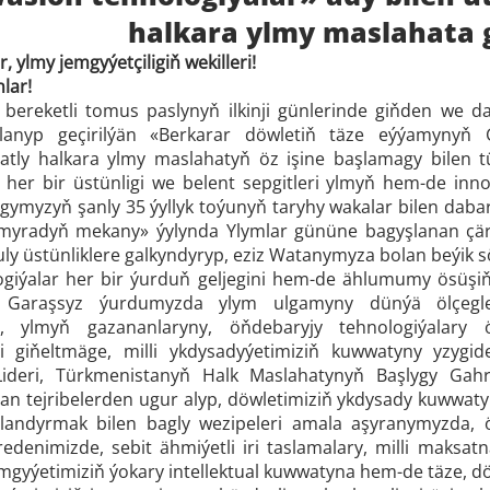
halkara ylmy maslahata 
 ylmy jemgyýetçiligiň wekilleri!
lar!
 bereketli tomus paslynyň ilkinji günlerinde giňden we d
lanyp geçirilýän «Berkarar döwletiň täze eýýamynyň
 atly halkara ylmy maslahatyň öz işine başlamagy bilen t
her bir üstünligi we belent sepgitleri ylmyň hem-de inn
ygymyzyň şanly 35 ýyllyk toýunyň taryhy wakalar bilen dab
myradyň mekany» ýylynda Ylymlar gününe bagyşlanan çäre
 uly üstünliklere galkyndyryp, eziz Watanymyza bolan beýik
giýalar her bir ýurduň geljegini hem-de ählumumy ösüşiň
Garaşsyz ýurdumyzda ylym ulgamyny dünýä ölçegle
e, ylmyň gazananlaryny, öňdebaryjy tehnologiýalary 
ni giňeltmäge, milli ykdysadyýetimiziň kuwwatyny yzygi
 Lideri, Türkmenistanyň Halk Maslahatynyň Başlygy Gah
an tejribelerden ugur alyp, döwletimiziň ykdysady kuwwa
arlandyrmak bilen bagly wezipeleri amala aşyranymyzda,
edenimizde, sebit ähmiýetli iri taslamalary, milli maksat
emgyýetimiziň ýokary intellektual kuwwatyna hem-de täze, 