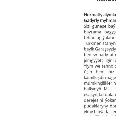
Hormatly alymlar,
Gadyrly myhman
Sizi güneşe baý
baýrama bagyş
tehnologiýalar»
Türkmenistanyň 
beýik Garaşsyzl
bedew batly at-
jemgyýetçiligini
Ylym we tehnolo
üçin hem biz 
kämilleşdirmäg
mümkinçilikleri
halkynyň Milli
esasynda toplan
derejesini ýok
pudaklaryny dör
ylmy binýada, j