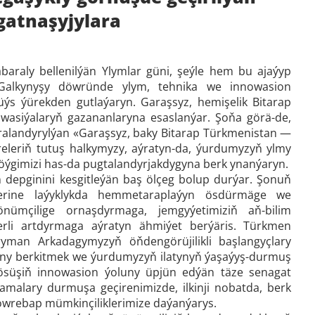
gatnaşyjylara
abaraly bellenilýän Ylymlar güni, şeýle hem bu ajaýyp
 Galkynyşy döwründe ylym, tehnika we innowasion
üýs ýürekden gutlaýaryn. Garaşsyz, hemişelik Bitarap
owasiýalaryň gazananlaryna esaslanýar. Şoňa görä-de,
aralandyrylýan «Garaşsyz, baky Bitarap Türkmenistan —
leriň tutuş halkymyzy, aýratyn-da, ýurdumyzyň ylmy
 söýgimizi has-da pugtalandyrjakdygyna berk ynanýaryn.
 depginini kesgitleýän baş ölçeg bolup durýar. Şonuň
rine laýyklykda hemmetaraplaýyn ösdürmäge we
önümçilige ornaşdyrmaga, jemgyýetimiziň aň-bilim
derli artdyrmaga aýratyn ähmiýet berýäris. Türkmen
ryman Arkadagymyzyň öňdengörüjilikli başlangyçlary
tyny berkitmek we ýurdumyzyň ilatynyň ýaşaýyş-durmuş
 ösüşiň innowasion ýoluny üpjün edýän täze senagat
namalary durmuşa geçirenimizde, ilkinji nobatda, berk
döwrebap mümkinçiliklerimize daýanýarys.