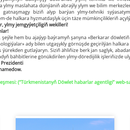
ra ylmy maslahata dünýäniň abraýly ylym we bilim merkezle
ň gatnaşmagy biziň alyp barýan ylmy-tehniki syýasatym
m-de halkara hyzmatdaşlyk üçin täze mümkinçilikleriň açyl
 ylmy jemgyýetçiligiň wekilleri!
lar!
ni, şeýle hem bu ajaýyp baýramyň şanyna «Berkarar döwlet
logiýalar» ady bilen utgaşykly görnüşde geçirilýän halkar
ýs ýürekden gutlaýaryn. Siziň ähliňize berk jan saglyk, a
yň bähbitlerine gönükdirilen ylmy-döredijilik işleriňizde uly
Prezidenti
uhamedow.
eşmesi: (“
Türkmenistanyň Döwlet habarlar agentligi
” web-s