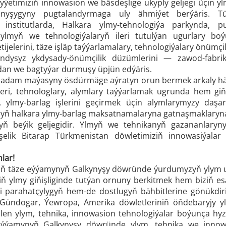
dyýetimiziň innowasion we bäsdeşlige ukyply geljegi üçin 
anyşygyny pugtalandyrmaga uly ähmiýet berýäris. 
institutlarda, Halkara ylmy-tehnologiýa parkynda, 
ylmyň we tehnologiýalaryň ileri tutulýan ugurlary boý
tijelerini, täze işläp taýýarlamalary, tehnologiýalary önüm
ndysyz ykdysady-önümçilik düzümlerini — zawod-fabrik
dan we bagtyýar durmuşy üpjün edýäris.
adam maýasyny ösdürmäge aýratyn orun bermek arkaly häzir
rleri, tehnologlary, alymlary taýýarlamak ugrunda hem giň 
 ylmy-barlag işlerini geçirmek üçin alymlarymyzy daşar
ryň halkara ylmy-barlag maksatnamalaryna gatnaşmaklaryn
ň beýik geljegidir. Ylmyň we tehnikanyň gazananlaryny
şelik Bitarap Türkmenistan döwletimiziň innowasiýala
lar!
tiň täze eýýamynyň Galkynyşy döwründe ýurdumyzyň ylym 
niň ylmy giňişliginde tutýan ornuny berkitmek hem biziň 
ni parahatçylygyň hem-de dostlugyň bähbitlerine gönükdi
ündogar, Ýewropa, Amerika döwletleriniň öňdebaryjy yly
ilen ylym, tehnika, innowasion tehnologiýalar boýunça hyz
eýýamynyň Galkynyşy döwründe ylym, tehnika we innowa