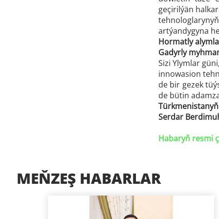
geçirilýän halka
tehnologlaryny
artýandygyna he
Hormatly alymlar,
Gadyrly myhman
Sizi Ylymlar gü
innowasion tehno
de bir gezek tü
de bütin adamzad
Türkmenistanyň 
Serdar Berdim
Habaryň resmi ç
MEŇZEŞ HABARLAR