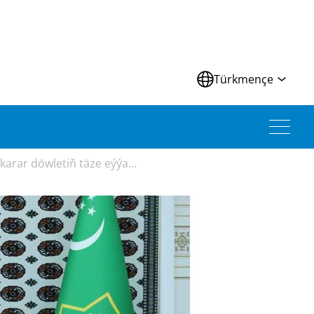
Türkmençe
arar döwletiň täze eýýa...