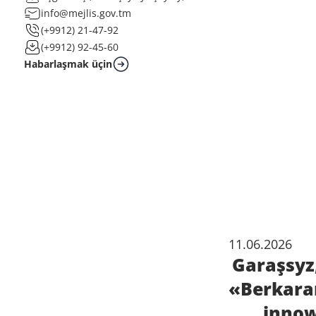
info@mejlis.gov.tm
(+9912) 21-47-92
(+9912) 92-45-60
Habarlaşmak üçin
11.06.2026
Garaşsyz
«Berkara
innow