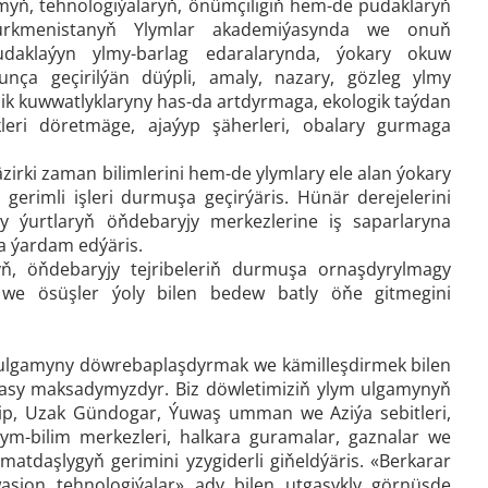
ylmyň, tehnologiýalaryň, önümçiligiň hem-de pudaklaryň
Türkmenistanyň Ylymlar akademiýasynda we onuň
pudaklaýyn ylmy-barlag edaralarynda, ýokary okuw
unça geçirilýän düýpli, amaly, nazary, gözleg ylmy
çilik kuwwatlyklaryny has-da artdyrmaga, ekologik taýdan
leri döretmäge, ajaýyp şäherleri, obalary gurmaga
ki zaman bilimlerini hem-de ylymlary ele alan ýokary
gerimli işleri durmuşa geçirýäris. Hünär derejelerini
y ýurtlaryň öňdebaryjy merkezlerine iş saparlaryna
a ýardam edýäris.
ň, öňdebaryjy tejribeleriň durmuşa ornaşdyrylmagy
r we ösüşler ýoly bilen bedew batly öňe gitmegini
ulgamyny döwrebaplaşdyrmak we kämilleşdirmek bilen
esasy maksadymyzdyr. Biz döwletimiziň ylym ulgamynyň
rip, Uzak Gündogar, Ýuwaş umman we Aziýa sebitleri,
m-bilim merkezleri, halkara guramalar, gaznalar we
matdaşlygyň gerimini yzygiderli giňeldýäris. «Berkarar
sion tehnologiýalar» ady bilen utgaşykly görnüşde