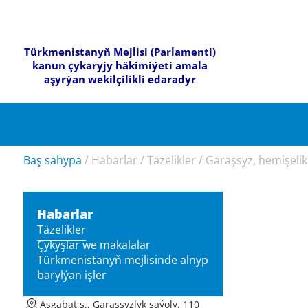
Türkmenistanyň Mejlisi (Parlamenti)
kanun çykaryjy häkimiýeti amala
aşyrýan wekilçilikli edaradyr
Baş sahypa
/
Habarlar
/
Täzelikler
/
Garaşsyz, hemişelik
Habarlar
Täzelikler
Çykyşlar we makalalar
Türkmenistanyň mejlisinde alnyp
barylýan işler
Aşgabat ş., Garaşsyzlyk şaýoly, 110