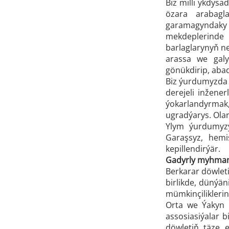
Biz milli ykdysa
özara arabagl
garamagyndaky 
mekdeplerinde 
barlaglarynyň ne
arassa we galy
gönükdirip, aba
Biz ýurdumyzda 
derejeli inžene
ýokarlandyrmak,
ugradýarys. Ola
Ylym ýurdumyzy
Garaşsyz, hemi
kepillendirýär.
Gadyrly myhman
Berkarar döwle
birlikde, dünýä
mümkinçilikleri
Orta we Ýakyn G
assosiasiýalar b
döwletiň täze 