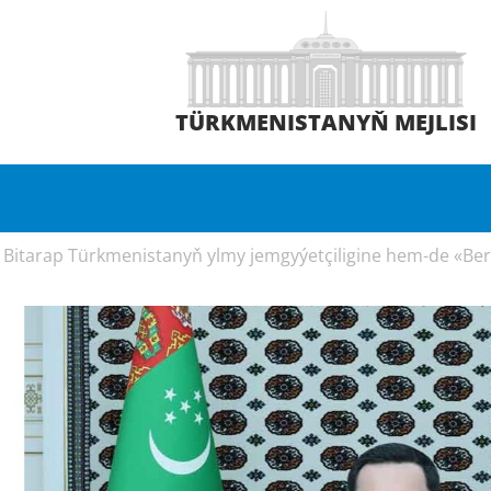
TÜRKMENISTANYŇ MEJLISI
 Bitarap Türkmenistanyň ylmy jemgyýetçiligine hem-de «Berk