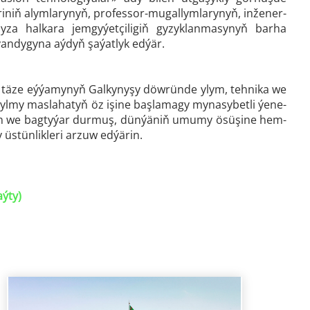
riniň alymlarynyň, professor-mugallymlarynyň, inžener-
yza halkara jemgyýetçiligiň gyzyklanmasynyň barha
ýandygyna aýdyň şaýatlyk edýär.
iň täze eýýamynyň Galkynyşy döwründe ylym, tehnika we
a ylmy maslahatyň öz işine başlamagy mynasybetli ýene-
badan we bagtyýar durmuş, dünýäniň umumy ösüşine hem-
 üstünlikleri arzuw edýärin.
aýty)