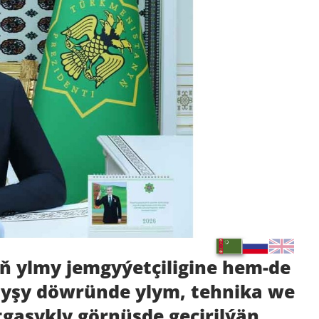
ň ylmy jemgyýetçiligine hem-de
yşy döwründe ylym, tehnika we
tgaşykly görnüşde geçirilýän