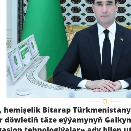
, hemişelik Bitarap Türkmenistany
r döwletiň täze eýýamynyň Galkyn
asion tehnologiýalar» ady bilen u