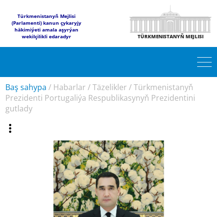
Türkmenistanyň Mejlisi
(Parlamenti) kanun çykaryjy
häkimiýeti amala aşyrýan
wekilçilikli edaradyr
TÜRKMENISTANYŇ MEJLISI
Baş sahypa
/
Habarlar
/
Täzelikler
/
Türkmenistanyň
Prezidenti Portugaliýa Respublikasynyň Prezidentini
gutlady