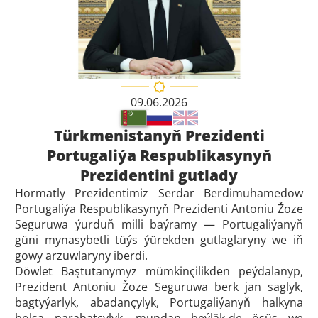
09.06.2026
Türkmenistanyň Prezidenti
Portugaliýa Respublikasynyň
Prezidentini gutlady
Hormatly Prezidentimiz Serdar Berdimuhamedow
Portugaliýa Respublikasynyň Prezidenti Antoniu Žoze
Seguruwa ýurduň milli baýramy — Portugaliýanyň
güni mynasybetli tüýs ýürekden gutlaglaryny we iň
gowy arzuwlaryny iberdi.
Döwlet Baştutanymyz mümkinçilikden peýdalanyp,
Prezident Antoniu Žoze Seguruwa berk jan saglyk,
bagtyýarlyk, abadançylyk, Portugaliýanyň halkyna