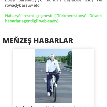
bolsa parahatçylyk, mundan beýläk-de ösüş we
rowaçlyk arzuw etdi.
Habaryň resmi çeşmesi: (“
Türkmenistanyň Döwlet
habarlar agentligi
” web-saýty)
MEŇZEŞ HABARLAR