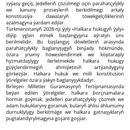
syýasy geçiş, jedelleriň çözülmegi üçin parahatçylykly
we kanuny prosesleriň berkidilmegi arkaly
konstitusiýa dawalaryň töwekgelçilikleriniň
azalmagyna ýardam edýär.
Türkmenistanyň 2028-nji ýyly «Halkara hukugyň ýyly»
diýip yglan etmek başlangyjyna aýratyn üns
berilmelidir. Bu başlangyç döwletleriň arasynda
parahatçylykly baglanyşygyň binýady hökmünde,
özara ynamy höweslendirmek we köptaraply
hyzmatdaşlygy ilerletmekde halkara hukugy
güýçlendirmegiň ähmiýetiniň artýandygyny
görkezýär. Halkara hukuk we milli konstitusion
ýörelgeler özara ýakyn baglanyşykdadyr.
Birleşen Milletler Guramasynyň Tertipnamasynda
beýan edilen ýörelgeler, halkara borçnamalara
hormat goýmak, jedelleri parahatçylykly çözmek we
adam hukuklaryny goramak, bularyň ählisi ählumumy
durnuklylygy berkitmäge we halkara gatnaşyklaryň
pugtalandyrylmagyna goşant goşýar.