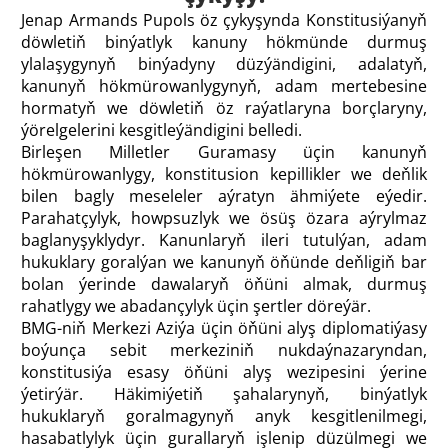
Jenap
Armands Pupols öz çykyşynda
Konstitusiýanyň
döwletiň binýatlyk kanuny hökmünde durmuş
ylalaşygynyň binýadyny düzýändigini, adalatyň,
kanunyň hökmürowanlygynyň, adam mertebesine
hormatyň we döwletiň öz raýatlaryna borçlaryny,
ýörelgelerini kesgitleýändigini belledi.
Birleşen Milletler Guramasy üçin kanunyň
hökmürowanlygy, konstitusion kepillikler we deňlik
bilen bagly meseleler aýratyn ähmiýete eýedir.
Parahatçylyk, howpsuzlyk we ösüş özara aýrylmaz
baglanyşyklydyr. Kanunlaryň ileri tutulýan, adam
hukuklary goralýan we kanunyň öňünde deňligiň bar
bolan ýerinde dawalaryň öňüni almak, durmuş
rahatlygy we abadançylyk üçin şertler döreýär.
BMG-niň Merkezi Aziýa üçin öňüni alyş diplomatiýasy
boýunça sebit merkeziniň nukdaýnazaryndan,
konstitusiýa esasy öňüni alyş wezipesini ýerine
ýetirýär. Häkimiýetiň şahalarynyň, binýatlyk
hukuklaryň goralmagynyň anyk kesgitlenilmegi,
hasabatlylyk üçin gurallaryň işlenip düzülmegi we