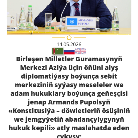
14.05.2026
Birleşen Milletler Guramasynyň
Merkezi Aziýa üçin öňüni alyş
diplomatiýasy boýunça sebit
merkeziniň syýasy meseleler we
adam hukuklary boýunça geňeşçisi
jenap Armands Pupolsyň
«Konstitusiýa – döwletleriň ösüşiniň
we jemgyýetiň abadançylygynyň
hukuk kepili» atly maslahatda eden
çykyşy: