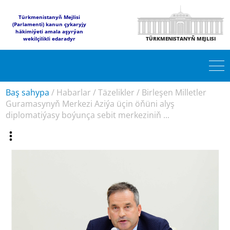
Türkmenistanyň Mejlisi
(Parlamenti) kanun çykaryjy
häkimiýeti amala aşyrýan
wekilçilikli edaradyr
TÜRKMENISTANYŇ MEJLISI
Baş sahypa
/
Habarlar
/
Täzelikler
/
Birleşen Milletler
Guramasynyň Merkezi Aziýa üçin öňüni alyş
diplomatiýasy boýunça sebit merkeziniň ...