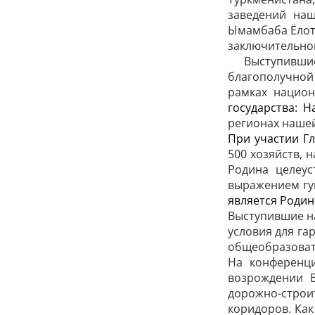
заведений наш
Ымамбаба Ёлоте
заключительног
Выступившие н
благополучной
рамках нацио
государства: 
регионах нашей
При участии Г
500 хозяйств, 
Родина целеус
выражением гу
является Родин
Выступившие на
условия для га
общеобразовате
На конференци
возрождении 
дорожно-строи
коридоров. Как