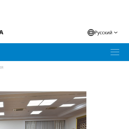
А
Русский
ия