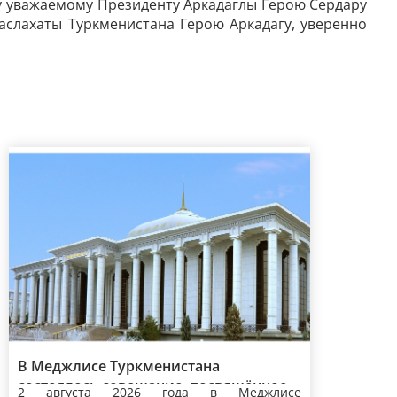
 уважаемому Президенту Аркадаглы Герою Сердару
аслахаты Туркменистана Герою Аркадагу, уверенно
В Меджлисе Туркменистана
состоялось совещание, посвящённое
2 августа 2026 года в Меджлисе