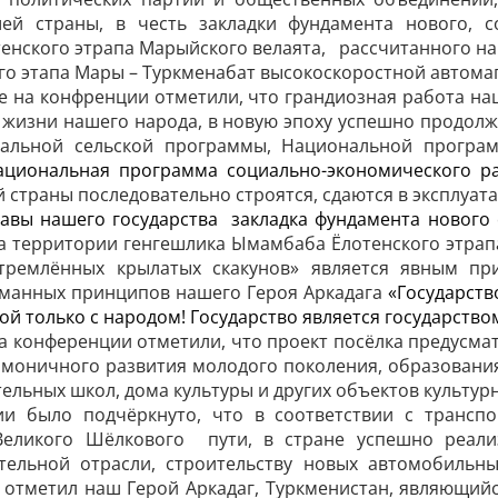
ей страны, в честь закладки фундамента нового, 
нского этрапа Марыйского велаята, рассчитанного на 
о этапа Мары – Туркменабат высокоскоростной автомаг
а конфренции отметили, что грандиозная работа наше
 жизни нашего народа, в новую эпоху успешно продолж
нальной сельской программы, Национальной прогр
Национальная программа социально-экономического ра
 страны последовательно строятся, сдаются в эксплуата
лавы нашего государства закладка фундамента нового 
на территории генгешлика Ымамбаба Ёлотенского этрап
тремлённых крылатых скакунов»
является явным пр
манных принципов нашего Героя Аркадага
«Государст
ой только с народом! Государство является государство
 конференции отметили, что проект посёлка предусмат
рмоничного развития молодого поколения, образования,
льных школ, дома культуры и других объектов культур
и было подчёркнуто, что в соответствии с транспо
Великого Шёлкового пути, в стране успешно реали
тельной отрасли, строительству новых автомобильн
 отметил наш Герой Аркадаг, Туркменистан, являющий