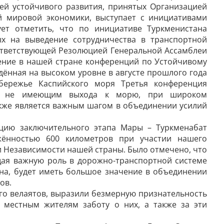
й устойчивого развития, принятых Организацией
 мировой экономики, выступает с инициативами
ует отметить, что по инициативе Туркменистана
х на выведение сотрудничества в транспортной
оответствующей Резолюцией Генеральной Ассамблеи
ение в нашей стране конференций по Устойчивому
ённая на высоком уровне в августе прошлого года
бережье Каспийского моря Третья конференция
м, не имеющим выхода к морю, при широком
акже является важным шагом в объединении усилий
ацию заключительного этапа Мары – Туркменабат
жённостью 600 километров при участии нашего
и Независимости нашей страны. Было отмечено, что
щая важную роль в дорожно-транспортной системе
на, будет иметь большое значение в объединении
нов.
ого велаятов, выразили безмерную признательность
 местным жителям заботу о них, а также за эти