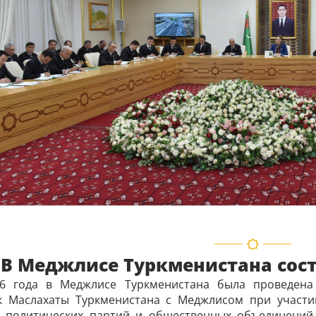
В Меджлисе Туркменистана сос
6 года в Меджлисе Туркменистана была проведена 
к Маслахаты Туркменистана с Меджлисом при участи
, политических партий и общественных объединений