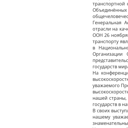
транспортной 
Объединённых 
общечеловечес
Генеральная А
отрасли на ка
ООН 26 ноября
транспорту яв
в Национальн
Организации
представитель
государств мир
На конференци
высокоскорос
уважаемого Пре
высокоскорост
нашей страны,
государств в н
В своих выступ
нашему уважае
знаменательные