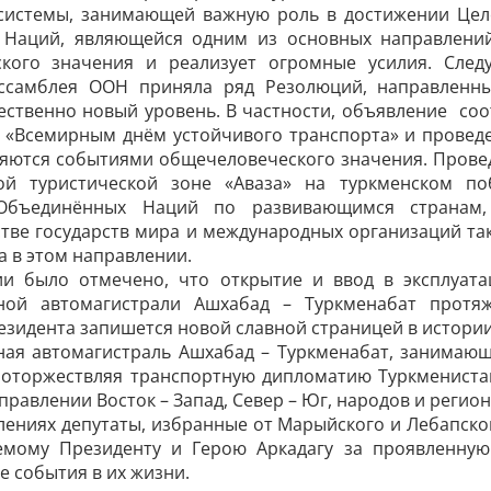
системы, занимающей важную роль в достижении Целе
Наций, являющейся одним из основных направлений
кого значения и реализует огромные усилия. След
ссамблея ООН приняла ряд Резолюций, направленны
чественно новый уровень. В частности, объявление с
 «Всемирным днём устойчивого транспорта» и провед
ляются событиями общечеловеческого значения. Провед
ой туристической зоне «Аваза» на туркменском по
 Объединённых Наций по развивающимся страна
стве государств мира и международных организаций т
а в этом направлении.
и было отмечено, что открытие и ввод в эксплуат
тной автомагистрали Ашхабад – Туркменабат протя
зидента запишется новой славной страницей в истори
ная автомагистраль Ашхабад – Туркменабат, занимаю
 оторжествляя транспортную дипломатию Туркмениста
аправлении Восток – Запад, Север – Юг, народов и регио
лениях депутаты, избранные от Марыйского и Лебапск
мому Президенту и Герою Аркадагу за проявленную
 события в их жизни.