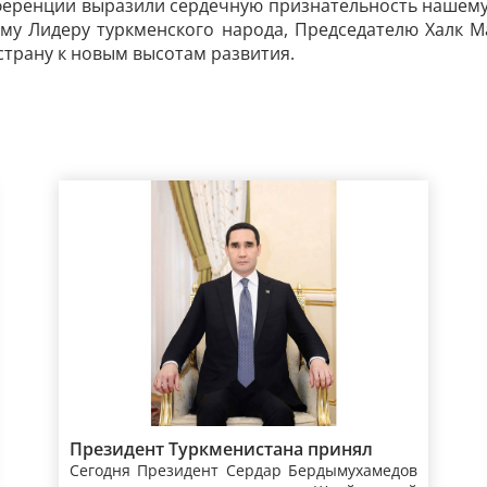
ференции выразили сердечную признательность нашему
му Лидеру туркменского народа, Председателю Халк М
трану к новым высотам развития.
Президент Туркменистана принял
Сегодня Президент Сердар Бердымухамедов
вице-президента, главу Федерального