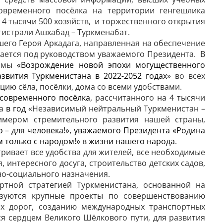
современного посёлка на территории генгешлика
4 тысячи 500 хозяйств, и торжественного открытия
истрали Ашхабад – Туркменабат.
го Героя Аркадага, направленная на обеспечение
ается под руководством уважаемого Президента. В
аммы
«Возрождение новой эпохи могущественного
звития Туркменистана в 2022-2052 годах
» во всех
цию сёла, посёлки, дома со всеми удобствами.
современного посёлка,
рассчитанного на 4 тысячи
а
в год
«Независимый нейтральный Туркменистан –
имером стремительного развития нашей страны,
во
–
для человека!», уважаемого Президента «Родина
м только с народом!» в жизни нашего народа
.
ривает все удобства для жителей, все необходимые
 интересного досуга, строительство детских садов,
но-социального назначения.
ртной стратегией Туркменистана, основанной на
зуются крупные проекты по совершенствованию
ых дорог, созданию международных транспортных
ся сердцем Великого Шёлкового пути, для развития