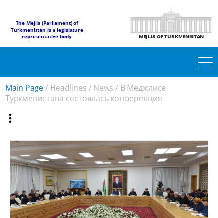
The Mejlis (Parliament) of
Turkmenistan is a legislature
representative body
MEJLIS OF TURKMENISTAN
Main Page
/
Headlines
/
News
/
В Меджлисе
Туркменистана состоялась конференция