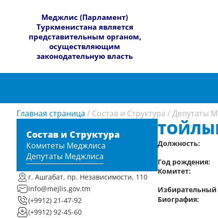
​Меджлис (Парламент)
Туркменистана является
представительным органом,
осуществляющим
законодательную власть
Главная страница
/
Состав и Структура
/
Депутаты М
ТОЙЛЫ
Состав и Структура
Должность:
Комитеты Меджлиса
Депутаты Меджлиса
Год рождения:
Комитет:
г. Ашгабат, пр. Независимости, 110
info@mejlis.gov.tm
Избирательный 
Биография:
(+9912) 21-47-92
(+9912) 92-45-60