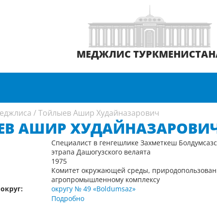
МЕДЖЛИС ТУРКМЕНИСТАН
еджлиса
/
Тойлыев Ашир Худайназарович
ЕВ АШИР ХУДАЙНАЗАРОВИ
Специалист в генгешлике Захметкеш Болдумсазс
этрапа Дашогузского велаята
1975
Комитет окружающей среды, природопользова
агропромышленному комплексу
округ:
округу № 49 «Boldumsaz»
Подробно