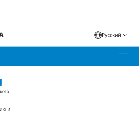
А
Русский
Ч
кого
нию и