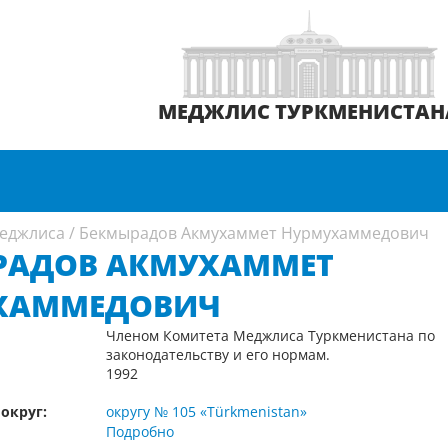
МЕДЖЛИС ТУРКМЕНИСТАН
еджлиса
/
Бекмырадов Акмухаммет Нурмухаммедович
РАДОВ АКМУХАММЕТ
ХАММЕДОВИЧ
Членом Комитета Меджлиса Туркменистана по
законодательству и его нормам.
1992
округ:
округу № 105 «Türkmenistan»
Подробно