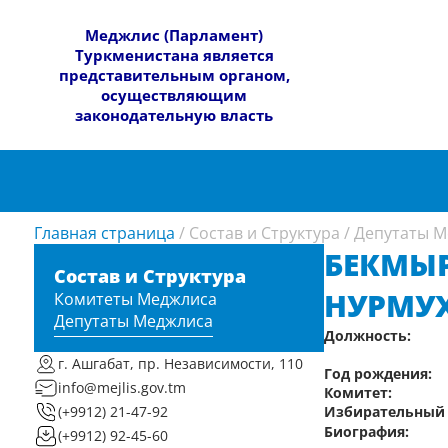
​Меджлис (Парламент)
Туркменистана является
представительным органом,
осуществляющим
законодательную власть
Главная страница
/
Состав и Структура
/
Депутаты М
БЕКМЫ
Состав и Структура
НУРМУ
Комитеты Меджлиса
Депутаты Меджлиса
Должность:
г. Ашгабат, пр. Независимости, 110
Год рождения:
info@mejlis.gov.tm
Комитет:
Избирательный 
(+9912) 21-47-92
Биография:
(+9912) 92-45-60