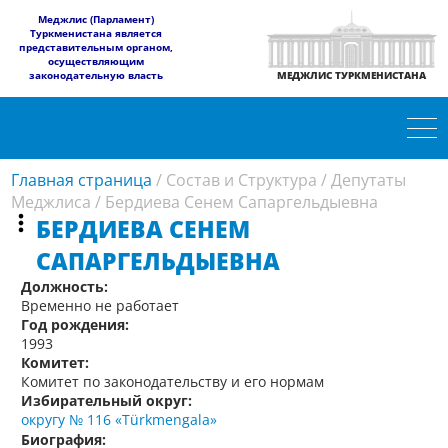
​Меджлис (Парламент)
Туркменистана является
представительным органом,
осуществляющим
законодательную власть
МЕДЖЛИС ТУРКМЕНИСТАНА
Главная страница
/
Состав и Структура
/
Депутаты
Меджлиса
/
Бердиева Сенем Сапаргельдыевна
БЕРДИЕВА СЕНЕМ
САПАРГЕЛЬДЫЕВНА
Должность:
Временно не работает
Год рождения:
1993
Комитет:
Комитет по законодательству и его нормам
Избирательный округ:
округу № 116 «Türkmengala»
Биография: