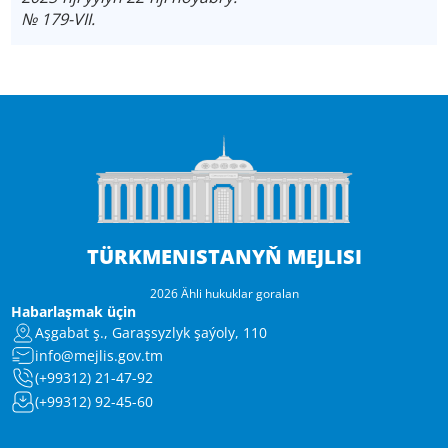
№ 179-VII.
TÜRKMENISTANYŇ MEJLISI
2026 Ähli hukuklar goralan
Habarlaşmak üçin
Aşgabat ş., Garaşsyzlyk şaýoly, 110
info@mejlis.gov.tm
(+99312) 21-47-92
(+99312) 92-45-60