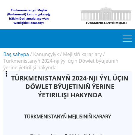
Türkmenistanyň Mejlisi
(Parlamenti) kanun çykaryjy
häkimiýeti amala aşyrýan
wekilçilikli edaradyr
TÜRKMENISTANYŇ MEJLISI
Baş sahypa
/
Kanunçylyk
/
Mejlisiň kararlary
/
Türkmenistanyň 2024-nji ýyl üçin Döwlet býujetiniň
ýerine ýetirilişi hakynda
TÜRKMENISTANYŇ 2024-NJI ÝYL ÜÇIN
DÖWLET BÝUJETINIŇ ÝERINE
ÝETIRILIŞI HAKYNDA
TÜRKMENISTANYŇ MEJLISINIŇ KARARY