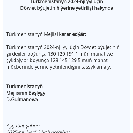
Türkmenistanyň 2024-nji ýyl üçin
Döwlet býujetiniň ýerine ýetirilişi hakynda
Türkmenistanyň Mejlisi
karar edýär:
Türkmenistanyň 2024-nji ýyl üçin Döwlet býujetiniň
girdejiler boýunça 130 120 191,1 müň manat we
çykdajylar boýunça 128 145 129,5 müň manat
möçberinde ýerine ýetirilendigini tassyklamaly.
Türkmenistanyň
Mejlisiniň Başlygy
D.Gulmanowa
Aşgabat şäheri.
2025-nji ýylyň 22-nji noýabry.