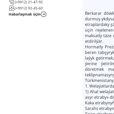
(+9912) 21-47-92
(+9912) 92-45-60
Berkarar döwl
Habarlaşmak üçin
durmuş-ykdys
etraplardaky ş
üçin rejelene
maksatly täze 
etdirilýär.
Hormatly Prez
beren tabşyryk
laýyk getirmek
ýerine ýetir
döretmek mak
teklipnamasyn
Türkmenistanyň
1. Welaýatlarda
1) Ahal welaýa
asyr etraby» d
Kaka etrabynyň
Sarahs etrabyn
Tejen etrabyn