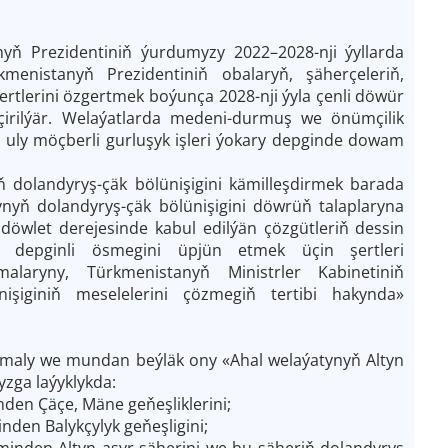
ň Prezidentiniň ýurdumyzy 2022–2028-nji ýyllarda
nistanyň Prezidentiniň obalaryň, şäherçeleriň,
ertlerini özgertmek boýunça 2028-nji ýyla çenli döwür
çirilýär. Welaýatlarda medeni-durmuş we önümçilik
 uly möçberli gurluşyk işleri ýokary depginde dowam
dolandyryş-çäk bölünişigini kämilleşdirmek barada
ynyň dolandyryş-çäk bölünişigini döwrüň talaplaryna
 döwlet derejesinde kabul edilýän çözgütleriň dessin
 depginli ösmegini üpjün etmek üçin şertleri
alaryny, Türkmenistanyň Ministrler Kabinetiniň
işiginiň meselelerini çözmegiň tertibi hakynda»
akmaly we mundan beýläk ony «Ahal welaýatynyň Altyn
yzga laýyklykda:
en Çäçe, Mäne geňeşliklerini;
den Balykçylyk geňeşligini;
inden Altyn asyr şäherini we bu şäheriň dolandyryş