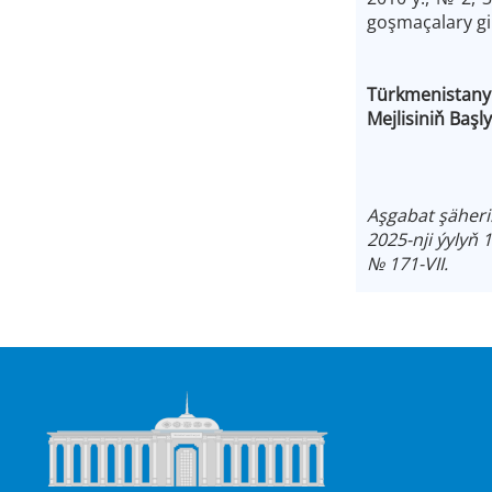
goşmaçalary gi
Türkmenistany
Mejlisin
Aşgabat şäheri
2025-nji ýylyň 
№ 171-VII.