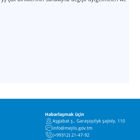
Habarlaşmak üçin
Aşgabat ş., Garaşsyzlyk şaýoly, 110
info@mejlis.gov.tm
(+99312) 21-47-92