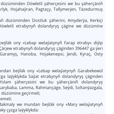
düzüminden Döwletli şäherçesini we bu şäherçäniň
rlyk, Hojahaýran, Pagtaçy, Tallymerjen, Täzedurmuş
ň düzüminden Dostluk şäherini, Amyderýa, Kerkiçi
i Döwletli etrabynyň dolandyryş çägine we düzümine
eýläk ony «Lebap welaýatynyň Farap etraby» diýip
Çärjew etrabynyň dolandyryş çäginden 396447 ga ýeri
Garamyş, Hanoba, Hojakenepsi, Jendi, Kyraç, Osty
undan beýläk ony «Lebap welaýatynyň Garabekewül
zga laýyklykda Saýat etrabynyň dolandyryş çäginden
slam şäherçesini we bu şäherçäniň dolandyryş
Ärsarybaba, Lamma, Rahmançäge, Seýdi, Soltanýazgala,
 düzümine geçirmeli;
emeli;
 dakmaly we mundan beýläk ony «Mary welaýatynyň
ky çyzga laýyklykda: