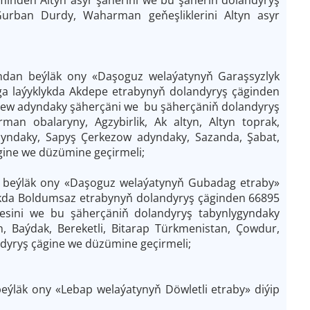
 Gurban Durdy, Waharman geňeşliklerini Altyn asyr
ndan beýläk ony «Daşoguz welaýatynyň Garaşsyzlyk
ga laýyklykda Akdepe etrabynyň dolandyryş çäginden
ýew adyndaky şäherçäni we bu şäherçäniň dolandyryş
rman obalaryny, Agzybirlik, Ak altyn, Altyn toprak,
ndaky, Sapyş Çerkezow adyndaky, Sazanda, Şabat,
gine we düzümine geçirmeli;
 beýläk ony «Daşoguz welaýatynyň Gubadag etraby»
lykda Boldumsaz etrabynyň dolandyryş çäginden 66895
sini we bu şäherçäniň dolandyryş tabynlygyndaky
, Baýdak, Bereketli, Bitarap Türkmenistan, Çowdur,
ndyryş çägine we düzümine geçirmeli;
ýläk ony «Lebap welaýatynyň Döwletli etraby» diýip