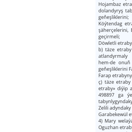
Hojambaz etra
dolandyryş ta
geňeşliklerini;
Köýtendag etr
şäherçelerini
geçirmeli;
Döwletli etraby
b) täze etrab
atlandyrmaly h
hem-de onuň d
geňeşliklerini 
Farap etrabyny
ç) täze etrab
etraby» diýip
498897 ga ýe
tabynlygyndaky
Zelili adyndaky
Garabekewül et
4) Mary welaý
Oguzhan etraby