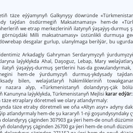
etiň täze eýýamynyň Galkynyşy döwründe «Türkmenistany
ady taýdan ösdürmegiň Maksatnamasy» hem-de «Türkme
äherleriň we etrap merkezleriniň ilatynyň ýaşaýyş-durmuş ş
n görnüşdäki Milli maksatnamasy» üstünlikli durmuşa ge
döwrebap desgalar gurlup, ulanylmaga berilýär, bu ugurda
identimiz Arkadagly Gahryman Serdarymyzyň ýurdumyzyň 
laryna laýyklykda Ahal, Daşoguz, Lebap, Mary welaýatlar
, ilatyň ýaşaýyş-durmuş şertlerini has-da gowulandyrmak,
ilmegini hem-de ýurdumyzyň durmuş-ykdysady taýdan
sady bilen, welaýatlaryň häkimlikleriniň towakganam
y nazara alyp, «Türkmenistanyň dolandyryş-çäk bölün
 Kanunyna laýyklykda, Türkmenistanyň Mejlisi
karar edýär:
 täze etraplary döretmeli we olary atlandyrmaly:
tynda täze etraby döretmeli we oňa «Altyn asyr» adyny d
iýip atlandyrmaly hem-de şu kararyň 1-nji goşundysyndaky ç
 dolandyryş çäginden 307903 ga ýeri hem-de onuň düzümind
yň dolandyryş çäginden 26700 ga ýeri hem-de onuň düzümin
yň dolandyryş çäginden 271152 ga ýeri hem-de onuň düzüm