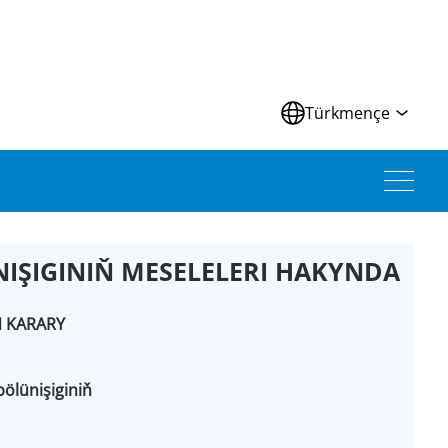
Türkmençe
ŞIGINIŇ MESELELERI HAKYNDA
Ň KARARY
ölünişiginiň