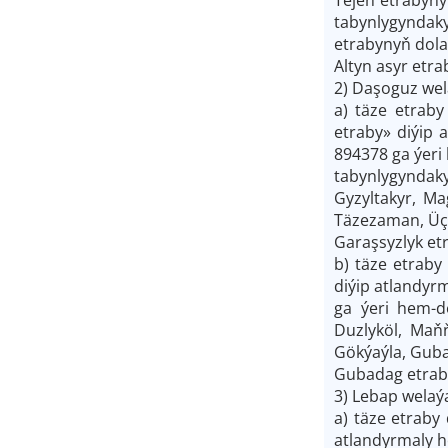
tabynlygyndak
etrabynyň dola
Altyn asyr etra
2) Daşoguz wel
a) täze etrab
etraby» diýip 
894378 ga ýeri
tabynlygyndaky
Gyzyltakyr, M
Täzezaman, Üçk
Garaşsyzlyk et
b) täze etrab
diýip atlandyr
ga ýeri hem-d
Duzlyköl, Maň
Gökýaýla, Guba
Gubadag etraby
3) Lebap welaý
a) täze etraby
atlandyrmaly h