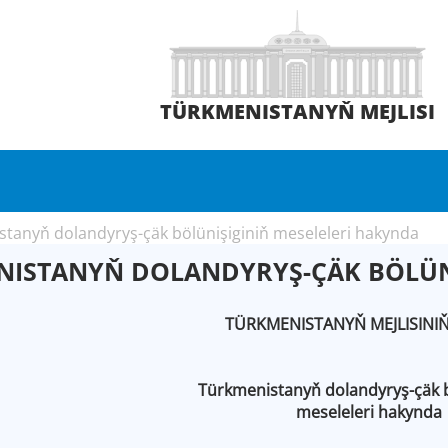
TÜRKMENISTANYŇ MEJLISI
tanyň dolandyryş-çäk bölünişiginiň meseleleri hakynda
ISTANYŇ DOLANDYRYŞ-ÇÄK BÖLÜNI
TÜRKMENISTANYŇ MEJLISINI
Türkmenistanyň dolandyryş-çäk b
meseleleri hakynda