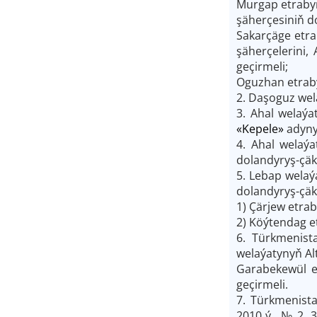
Murgap etraby
şäherçesiniň d
Sakarçäge etr
şäherçelerini
geçirmeli;
Oguzhan etraby
2. Daşoguz wel
3. Ahal welaýa
«Kepele»
adyny
4. Ahal welaý
dolandyryş-çäk
5. Lebap welaý
dolandyryş-çäk
1) Çärjew etra
2) Köýtendag e
6. Türkmenista
welaýatynyň Al
Garabekewül e
geçirmeli.
7. Türkmenista
2010 ý., № 2, 