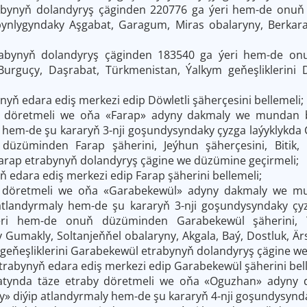
bynyň dolandyryş çäginden 220776 ga ýeri hem-de onuň 
bynlygyndaky Aşgabat, Garagum, Miras obalaryny, Berkara
abynyň dolandyryş çäginden 183540 ga ýeri hem-de onu
, Burguçy, Daşrabat, Türkmenistan, Ýalkym geňeşliklerin
nyň edara ediş merkezi edip Döwletli şäherçesini bellemeli;
y döretmeli we oňa «Farap» adyny dakmaly we mundan b
em-de şu kararyň 3-nji goşundysyndaky çyzga laýyklykda 
üzüminden Farap şäherini, Jeýhun şäherçesini, Bitik, 
Farap
etrabynyň dolandyryş çägine we düzümine geçirmeli;
ň edara ediş merkezi edip Farap şäherini bellemeli;
y döretmeli we oňa «Garabekewül» adyny dakmaly we m
 atlandyrmaly hem-de şu kararyň 3-nji goşundysyndaky çy
ri hem-de onuň düzüminden Garabekewül şäherini, Y
 Gumakly, Soltanjeňňel obalaryny, Akgala, Baý, Dostluk, 
 geňeşliklerini Garabekewül
etrabynyň dolandyryş çägine we
rabynyň edara ediş merkezi edip Garabekewül şäherini bell
atynda täze etraby döretmeli we oňa «Oguzhan» adyny
» diýip atlandyrmaly hem-de şu kararyň 4-nji goşundysynda