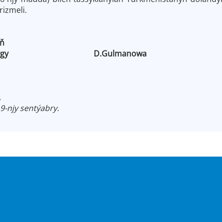
rizmeli.
ň
iň Başlygy D.Gulmanowa
.
19-njy sentýabry.