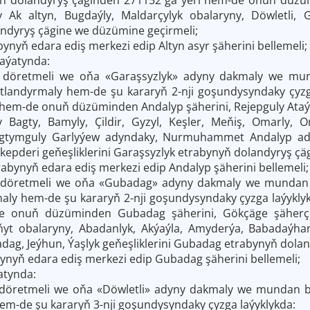
y Ak altyn, Bugdaýly, Maldarçylyk obalaryny, Döwletli,
ndyryş çägine we düzümine geçirmeli;
bynyň edara ediş merkezi edip Altyn asyr şäherini bellemeli;
aýatynda:
y döretmeli we oňa «Garaşsyzlyk» adyny dakmaly we mu
atlandyrmaly hem-de şu kararyň 2-nji goşundysyndaky çyz
 hem-de onuň düzüminden Andalyp şäherini, Rejepguly Ata
 Bagty, Bamyly, Çildir, Gyzyl, Keşler, Meňiş, Omarly, O
agtymguly Garlyýew adyndaky, Nurmuhammet Andalyp ady
epderi geňeşliklerini Garaşsyzlyk etrabynyň dolandyryş çä
rabynyň edara ediş merkezi edip Andalyp şäherini bellemeli;
y döretmeli we oňa «Gubadag» adyny dakmaly we mundan
maly hem-de şu kararyň 2-nji goşundysyndaky çyzga laýyk
e onuň düzüminden Gubadag şäherini, Gökçäge şäherçe
ňyt obalaryny, Abadanlyk, Akýaýla, Amyderýa, Babadaýhan
dag, Jeýhun, Ýaşlyk geňeşliklerini Gubadag etrabynyň dola
nyň edara ediş merkezi edip Gubadag şäherini bellemeli;
atynda:
 döretmeli we oňa «Döwletli» adyny dakmaly we mundan be
em-de şu kararyň 3-nji goşundysyndaky çyzga laýyklykda: