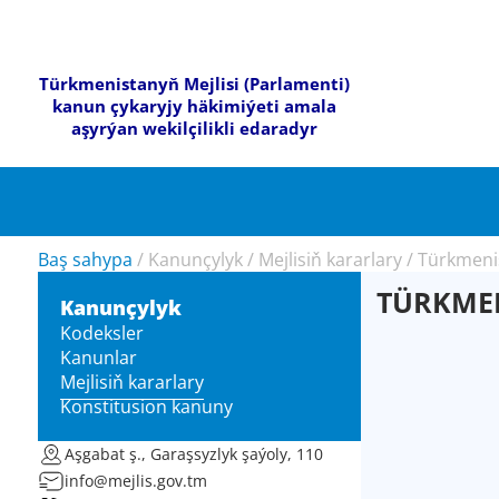
Türkmenistanyň Mejlisi (Parlamenti)
kanun çykaryjy häkimiýeti amala
aşyrýan wekilçilikli edaradyr
Baş sahypa
/
Kanunçylyk
/
Mejlisiň kararlary
/
Türkmenis
TÜRKMEN
Kanunçylyk
Kodeksler
Kanunlar
Mejlisiň kararlary
Konstitusion kanuny
Aşgabat ş., Garaşsyzlyk şaýoly, 110
info@mejlis.gov.tm