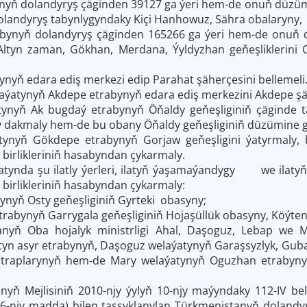
nyň dolandyryş çäginden 39127 ga ýeri hem-de onuň düzüm
olandyryş tabynlygyndaky Kiçi Hanhowuz, Sähra obalaryny, D
abynyň dolandyryş çäginden 165266 ga ýeri hem-de onuň d
, Altyn zaman, Gökhan, Merdana, Ýyldyzhan geňeşliklerin
nyň edara ediş merkezi edip Parahat şäherçesini bellemeli
aýatynyň Akdepe etrabynyň edara ediş merkezini Akdepe şäh
tynyň Ak bugdaý etrabynyň Öňaldy geňeşliginiň çäginde t
 dakmaly hem-de bu obany Öňaldy geňeşliginiň düzümine 
atynyň Gökdepe etrabynyň Gorjaw geňeşligini ýatyrmaly
 birlikleriniň hasabyndan çykarmaly.
atynda şu ilatly ýerleri, ilatyň ýaşamaýandygy we ilatyň
 birlikleriniň hasabyndan çykarmaly:
bynyň Osty geňeşliginiň Gyrteki obasyny;
trabynyň Garrygala geňeşliginiň Hojaşüllük obasyny, Köýten
nyň Oba hojalyk ministrligi Ahal, Daşoguz, Lebap we Mar
tyn asyr etrabynyň, Daşoguz welaýatynyň Garaşsyzlyk, Guba
traplarynyň hem-de Mary welaýatynyň Oguzhan etrabynyň 
nyň Mejlisiniň 2010-njy ýylyň 10-njy maýyndaky 112-IV bel
36-njy madda) bilen tassyklanylan Türkmenistanyň dolandyry