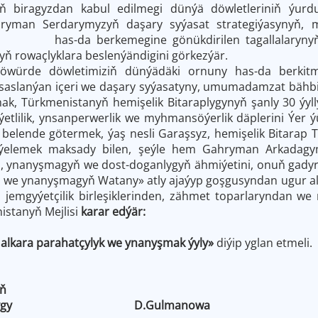
yň biragyzdan kabul edilmegi dünýä döwletleriniň ýu
ryman Serdarymyzyň daşary syýasat strategiýasynyň,
as-da berkemegine gönükdirilen tagallalarynyň hem
yň rowaçlyklara beslenýändigini görkezýär.
öwürde döwletimiziň dünýädäki ornuny has-da berkit
esaslanýan içeri we daşary syýasatyny, umumadamzat bähbi
ak, Türkmenistanyň hemişelik Bitaraplygynyň şanly 30 ýy
niýetlilik, ynsanperwerlik we myhmansöýerlik däplerini Ýe
belende götermek, ýaş nesli Garaşsyz, hemişelik Bitarap 
ýelemek maksady bilen, şeýle hem Gahryman Arkadagym
ň, ynanyşmagyň we dost-doganlygyň ähmiýetini, onuň gady
 we ynanyşmagyň Watany» atly ajaýyp goşgusyndan ugur al
 jemgyýetçilik birleşiklerinden, zähmet toparlaryndan we
istanyň Mejlisi
karar edýär:
alkara parahatçylyk we ynanyşmak ýyly»
diýip yglan etmeli.
ň
iň Başlygy D.Gulmanowa