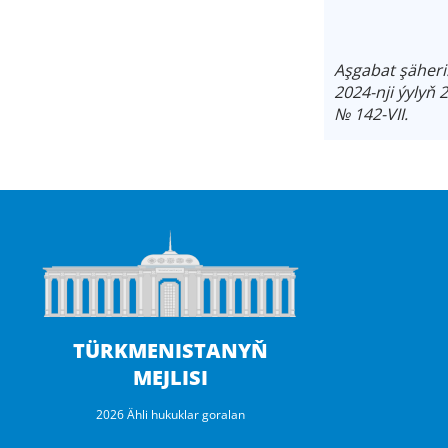
Aşgabat şäheri
2024-nji ýylyň 
№ 142-VII.
TÜRKMENISTANYŇ
MEJLISI
2026 Ähli hukuklar goralan