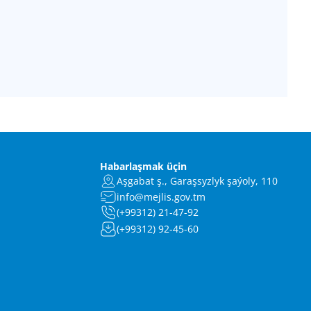
Habarlaşmak üçin
Aşgabat ş., Garaşsyzlyk şaýoly, 110
info@mejlis.gov.tm
(+99312) 21-47-92
(+99312) 92-45-60