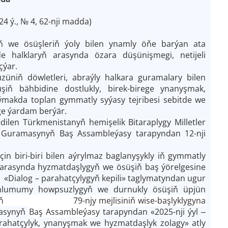
4 ý., № 4, 62-nji madda)
ň we ösüşleriň ýoly bilen ynamly öňe barýan ata
 halklaryň arasynda özara düşünişmegi, netijeli
çýar.
üniň döwletleri, abraýly halkara guramalary bilen
ň bähbidine dostlukly, birek-birege ynanyşmak,
ýmakda toplan gymmatly syýasy tejribesi sebitde we
ge ýardam berýär.
dilen Türkmenistanyň hemişelik Bitaraplygy Milletler
er Guramasynyň Baş Assambleýasy tarapyndan 12-nji
 biri-biri bilen aýrylmaz baglanyşykly iň gymmatly
asynda hyzmatdaşlygyň we ösüşiň baş ýörelgesine
Dialog – parahatçylygyň kepili» taglymatyndan ugur
, ählumumy howpsuzlygyň we durnukly ösüşiň üpjün
synyň 79-njy mejlisiniň wise-başlyklygyna
amasynyň
Baş Assambleýasy
tarapyndan «2025-nji ýyl ‒
ahatçylyk, ynanyşmak we hyzmatdaşlyk zolagy» atly