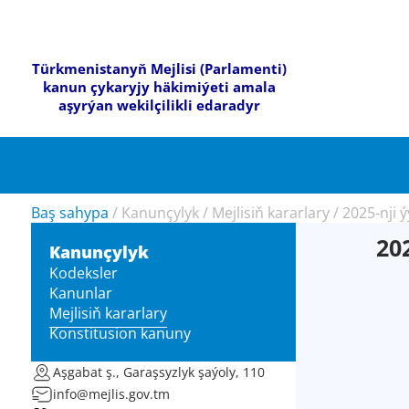
Türkmenistanyň Mejlisi (Parlamenti)
kanun çykaryjy häkimiýeti amala
aşyrýan wekilçilikli edaradyr
Baş sahypa
/
Kanunçylyk
/
Mejlisiň kararlary
/
2025-nji 
20
Kanunçylyk
Kodeksler
Kanunlar
Mejlisiň kararlary
Konstitusion kanuny
Aşgabat ş., Garaşsyzlyk şaýoly, 110
info@mejlis.gov.tm