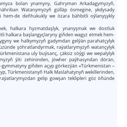
rdumyza bolan ynamyny, Gahryman Arkadagymyzyň,
 mähriban Watanymyzyň gülläp ösmegine, ykdysady
-de deňhukukly we özara bähbitli oýlanyşykly
mek, halkara hyzmatdaşlyk, ynanyşmak we dostluk
tli halkara başlangyçlaryny giňden wagyz etmek hem-
llygyny we halkymyzyň gadymdan gelýän parahatçylyk
r ýüzünde şöhratlandyrmak, raýatlarymyzyň watançylyk
Türkmenistana uly buýsanç, çäksiz söýgi we wepalylyk
yzyň ýiti zehininden, jöwher paýhasyndan dörän,
r-gymmatyny giňden açyp görkezýän «Türkmenistan ‒
yp, Türkmenistanyň Halk Maslahatynyň wekillerinden,
 raýatlarymyzdan gelip gowşan teklipleri göz öňünde