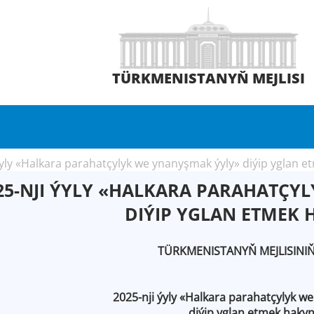
TÜRKMENISTANYŇ MEJLISI
ýyly «Halkara parahatçylyk we ynanyşmak ýyly» diýip yglan 
25-NJI ÝYLY «HALKARA PARAHATÇY
DIÝIP YGLAN ETMEK
TÜRKMENISTANYŇ MEJLISINI
2025-nji ýyly «Halkara parahatçylyk w
diýip yglan etmek haky