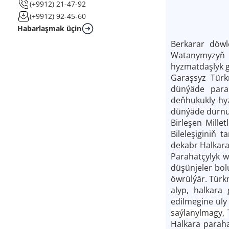
(+9912) 21-47-92
(+9912) 92-45-60
Habarlaşmak üçin
Berkarar döwl
Watanymyzyň h
hyzmatdaşlyk g
Garaşsyz Türk
dünýäde para
deňhukukly hyz
dünýäde durnuk
Birleşen Mille
Bileleşiginiň
dekabr Halkara 
Parahatçylyk w
düşünjeler bo
öwrülýär. Türk
alyp, halkara
edilmegine ul
saýlanylmagy,
Halkara parah