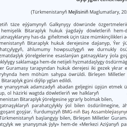
(Türkmenistanyň
Mejlisiniň
Maglumatlary, 202
etiň täze eýýamynyň Galkynyşy döwründe özgertmeleri
emişelik Bitaraplyk hukuk ýagdaýy döwletleriň hem-de
atnaşyklaryny has-da giňeltmek üçin täze mümkinçilikleri a
menistanyň Bitaraplyk hukuk derejesine daýanyp, Ýer ýüz
hatçylygyň, ählumumy howpsuzlygyň we durnukly ösüşi
matdaşlyk ýörelgelerine esaslanýan gatnaşyklary ýola go
lylygy saklamaga hem-de netijeli hyzmatdaşlygy ösdürmä
tler Guramasy tarapyndan hukuk derejesi iki gezek ykrar e
 taryhynda hem möhüm sahypa öwrüldi. Birleşen Milletl
Bitaraplyk güni diýlip yglan edildi.
e ynanyşmak adamzadyň abadan geljegini üpjün etmek üçin
lup, ol häzirki wagtda döwletleriň we halklaryň ar
menistan Bitaraplyk ýörelgesine ygrarly bolmak bilen, «
 gatnaşyklaryň parahatçylykly ýol bilen ösdürilmegine
y goşant goşýar. Ýurdumyzyň
BMG-niň Baş Assambleýa
Türkmenistanyň başlangyjy bilen, Birleşen Milletler Gur
atçylyk we ynanyşmak ýyly» hem-de «Merkezi Aziýanyň par