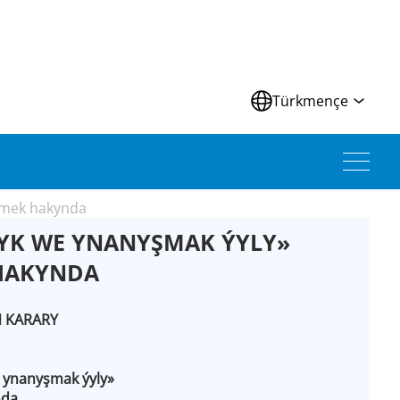
Türkmençe
etmek hakynda
LYK WE YNANYŞMAK ÝYLY»
 HAKYNDA
Ň KARARY
e ynanyşmak ýyly»
nda