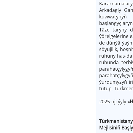
Kararnamalar
Arkadagly Gah
kuwwatynyň h
başlangyçlaryn
Täze taryhy d
ýörelgelerine 
de dünýä ýaým
söýüjilik, hoş
ruhuny has-da 
ruhunda terbi
parahatçylygy
parahatçylygyň
ýurdumyzyň iri
tutup, Türkmen
2025-nji ýyly
«H
Türkmenistany
Mejlisin