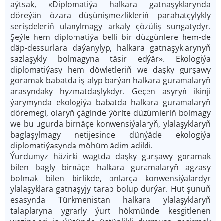
aýtsak, «Diplomatiýa halkara gatnaşyklarynda
döreýän özara düşünişmezlikleriň parahatçylykly
serişdeleriň ulanylmagy arkaly çözüliş sungatydyr.
Şeýle hem diplomatiýa belli bir düzgünlere hem-de
däp-dessurlara daýanylyp, halkara gatnaşyklarynyň
sazlaşykly bolmagyna täsir edýär». Ekologiýa
diplomatiýasy hem döwletleriň we daşky gurşawy
goramak babatda iş alyp barýan halkara guramalaryň
arasyndaky hyzmatdaşlykdyr. Geçen asyryň ikinji
ýarymynda ekologiýa babatda halkara guramalaryň
döremegi, olaryň çäginde ýörite düzümleriň bolmagy
we bu ugurda birnäçe konwensiýalaryň, ylalaşyklaryň
baglaşylmagy netijesinde dünýäde ekologiýa
diplomatiýasynda möhüm ädim adildi.
Ýurdumyz häzirki wagtda daşky gurşawy goramak
bilen bagly birnäçe halkara guramalaryň agzasy
bolmak bilen birlikde, onlarça konwensiýalardyr
ylalaşyklara gatnaşyjy tarap bolup durýar. Hut şunuň
esasynda Türkmenistan halkara ylalaşyklaryň
talaplaryna ygrarly ýurt hökmünde kesgitlenen