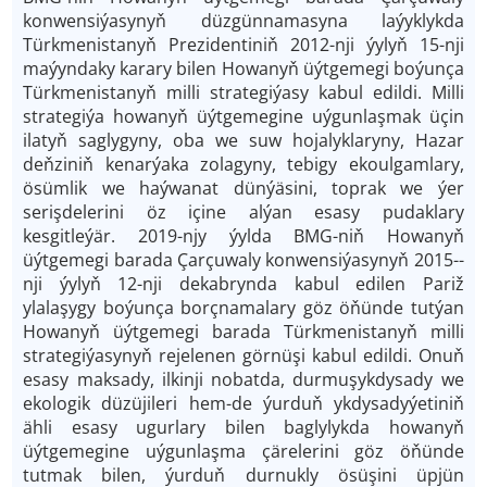
konwensiýasynyň düzgünnamasyna laýyklykda
Türkmenistanyň Prezidentiniň 2012-­nji ýylyň 15-­nji
maýyndaky karary bilen Howanyň üýtgemegi boýunça
Türkmenistanyň milli strategiýasy kabul edildi. Milli
strategiýa howanyň üýtgemegine uýgunlaşmak üçin
ilatyň saglygyny, oba we suw hojalyklaryny, Hazar
deňziniň kenarýaka zolagyny, tebigy ekoulgamlary,
ösümlik we haýwanat dünýäsini, toprak we ýer
serişdelerini öz içine alýan esasy pudaklary
kesgitleýär. 2019-­njy ýylda BMG­-niň Howanyň
üýtgemegi barada Çarçuwaly konwensiýasynyň 2015-­
nji ýylyň 12-­nji dekabrynda kabul edilen Pariž
ylalaşygy boýunça borçnamalary göz öňünde tutýan
Howanyň üýtgemegi barada Türkmenistanyň milli
strategiýasynyň rejelenen görnüşi kabul edildi. Onuň
esasy maksady, ilkinji nobatda, durmuş­ykdysady we
ekologik düzüjileri hem­-de ýurduň ykdysadyýetiniň
ähli esasy ugurlary bilen baglylykda howanyň
üýtgemegine uýgunlaşma çärelerini göz öňünde
tutmak bilen, ýurduň durnukly ösüşini üpjün