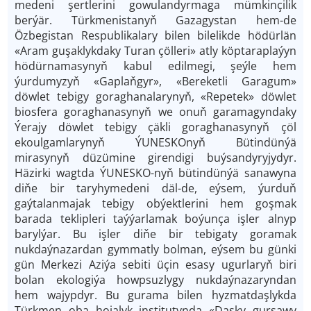
medeni şertlerini gowulandyrmaga mümkinçilik
berýär. Türkmenistanyň Gazagystan hem­-de
Özbegistan Respublikalary bilen bilelikde hödürlän
«Aram guşaklykdaky Turan çölleri» atly köptaraplaýyn
hödürnamasynyň kabul edilmegi, şeýle hem
ýurdumyzyň «Gaplaňgyr», «Bereketli Garagum»
döwlet tebigy goraghanalarynyň, «Repetek» döwlet
biosfera goraghanasynyň we onuň garamagyndaky
Ýerajy döwlet tebigy çäkli goraghanasynyň çöl
ekoulgamlarynyň ÝUNESKO­nyň Bütindünýä
mirasynyň düzümine girendigi buýsandyryjydyr.
Häzirki wagtda ÝUNESKO­-nyň bütindünýä sanawyna
diňe bir taryhy­medeni däl­-de, eýsem, ýurduň
gaýtalanmajak tebigy obýektlerini hem goşmak
barada teklipleri taýýarlamak boýunça işler alnyp
barylýar. Bu işler diňe bir tebigaty goramak
nukdaýnazardan gymmatly bolman, eýsem bu günki
gün Merkezi Aziýa sebiti üçin esasy ugurlaryň biri
bolan ekologiýa howpsuzlygy nukdaýnazaryndan
hem wajypdyr. Bu gurama bilen hyzmatdaşlykda
Türkmen oba hojalyk institutynda «Daşky gurşawy