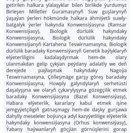
getirilen halkara ylalaşyklar bilen birlikde ýurdumyz
Birleşen Milletler Guramasynyň Suw guşlarynyň
ýaşaýan ýerleri hökmünde halkara ähmiýetli suwly­-
batgalyk ýerler hakynda Konwensiýasyna (Ramsar
Konwensiýasy), Biologik dürlülik hakyndaky
Konwensiýasyna, Biologik dürlülik hakyndaky
Konwensiýanyň Kartahena Teswirnamasyna, Biologik
dürlülik baradaky Konwensiýanyň Genetik baýlyklaryň
elýeterliligini kadalaşdyrmak hem-­de olary
ulanmakdan gelip çykýan peýdany adalatly we deň
derejede paýlaşmak hakyndaky Nagoýa
Teswirnamasyna, Çölleşmäge garşy göreş baradaky
Konwensiýasyna, Howply galyndylaryň serhetüsti
daşalyşyna we olaryň çykarylyşyna gözegçilik etmek
baradaky Konwensiýasyna (Bazel Konwensiýasy),
Habara elýeterlik, kararlary kabul etmek işine
jemgyýetçiligiň gatnaşmagy hem­-de daşky gurşawa
dahylly meseleler boýunça adyl kazyýetlilige elýeterlik
hakyndaky konwensiýasyna (Orhus konwensiýasy),
Ýabany haýwanlaryň göçýän görnüşlerini gorap