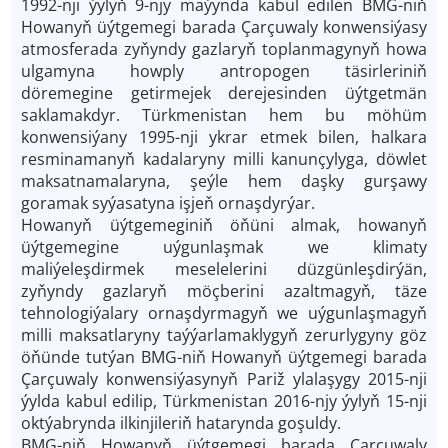
1992-­nji ýylyň 9-­njy maýynda kabul edilen BMG­-niň
Howanyň üýtgemegi barada Çarçuwaly konwensiýasy
atmosferada zyňyndy gazlaryň toplanmagynyň howa
ulgamyna howply antropogen täsirleriniň
döremegine getirmejek derejesinden üýtgetmän
saklamakdyr. Türkmenistan hem bu möhüm
konwensiýany 1995-­nji ykrar etmek bilen, halkara
resminamanyň kadalaryny milli kanunçylyga, döwlet
maksatnamalaryna, şeýle hem daşky gurşawy
goramak syýasatyna işjeň ornaşdyrýar.
Howanyň üýtgemeginiň öňüni almak, howanyň
üýtgemegine uýgunlaşmak we klimaty
maliýeleşdirmek meselelerini düzgünleşdirýän,
zyňyndy gazlaryň möçberini azaltmagyň, täze
tehnologiýalary ornaşdyrmagyň we uýgunlaşmagyň
milli maksatlaryny taýýarlamaklygyň zerurlygyny göz
öňünde tutýan BMG­-niň Howanyň üýtgemegi barada
Çarçuwaly konwensiýasynyň Pariž ylalaşygy 2015-­nji
ýylda kabul edilip, Türkmenistan 2016-­njy ýylyň 15-­nji
oktýabrynda ilkinjileriň hatarynda goşuldy.
BMG­-niň Howanyň üýtgemegi barada Çarçuwaly