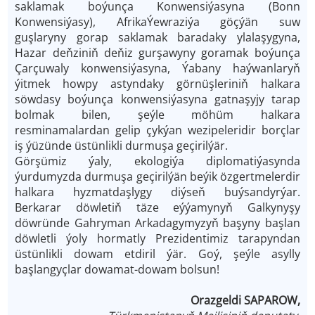
saklamak boýunça Konwensiýasyna (Bonn
Konwensiýasy), Afrika­Ýewraziýa göçýän suw
guşlaryny gorap saklamak baradaky ylalaşygyna,
Hazar deňziniň deňiz gurşawyny goramak boýunça
Çarçuwaly konwensiýasyna, Ýabany haýwanlaryň
ýitmek howpy astyndaky görnüşleriniň halkara
söwdasy boýunça konwensiýasyna gatnaşyjy tarap
bolmak bilen, şeýle möhüm halkara
resminamalardan gelip çykýan wezipeleridir borçlar
iş ýüzünde üstünlikli durmuşa geçirilýär.
Görşümiz ýaly, ekologiýa diplomatiýasynda
ýurdumyzda durmuşa geçirilýän beýik özgertmelerdir
halkara hyzmatdaşlygy diýseň buýsandyrýar.
Berkarar döwletiň täze eýýamynyň Galkynyşy
döwründe Gahryman Arkadagymyzyň başyny başlan
döwletli ýoly hormatly Prezidentimiz tarapyndan
üstünlikli dowam etdiril ýär. Goý, şeýle asylly
başlangyçlar dowamat-­dowam bolsun!
Orazgeldi SAPAROW,