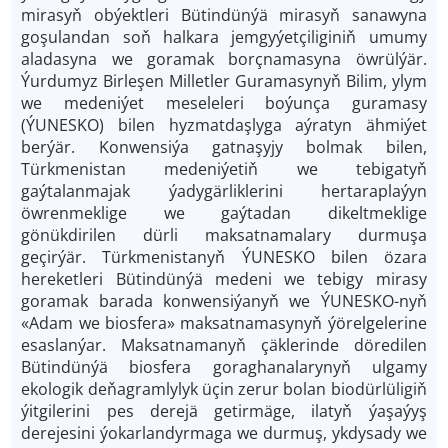
mirasyň obýektleri Bütindünýä mirasyň sanawyna
goşulandan soň halkara jemgyýetçiliginiň umumy
aladasyna we goramak borçnamasyna öwrülýär.
Ýurdumyz Birleşen Milletler Guramasynyň Bilim, ylym
we medeniýet meseleleri boýunça guramasy
(ÝUNESKO) bilen hyzmatdaşlyga aýratyn ähmiýet
berýär. Konwensiýa gatnaşyjy bolmak bilen,
Türkmenistan medeniýetiň we tebigatyň
gaýtalanmajak ýadygärliklerini hertaraplaýyn
öwrenmeklige we gaýtadan dikeltmeklige
gönükdirilen dürli maksatnamalary durmuşa
geçirýär. Türkmenistanyň ÝUNESKO bilen özara
hereketleri Bütindünýä medeni we tebigy mirasy
goramak barada konwensiýanyň we ÝUNESKO-­nyň
«Adam we biosfera» maksatnamasynyň ýörelgelerine
esaslanýar. Maksatnamanyň çäklerinde döredilen
Bütindünýä biosfera goraghanalarynyň ulgamy
ekologik deňagramlylyk üçin zerur bolan biodürlüligiň
ýitgilerini pes derejä getirmäge, ilatyň ýaşaýyş
derejesini ýokarlandyrmaga we durmuş, ykdysady we