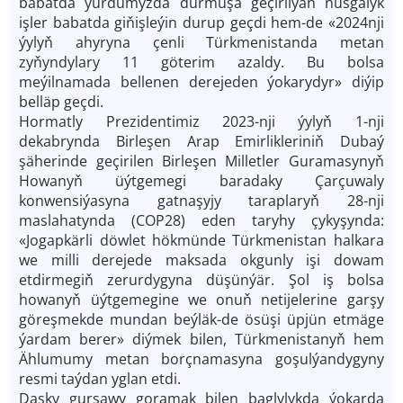
babatda ýurdumyzda durmuşa geçirilýän nusgalyk
işler babatda giňişleýin durup geçdi hem­-de «2024­nji
ýylyň ahyryna çenli Türkmenistanda metan
zyňyndylary 11 göterim azaldy. Bu bolsa
meýilnamada bellenen derejeden ýokarydyr» diýip
belläp geçdi.
Hormatly Prezidentimiz 2023-­nji ýylyň 1­-nji
dekabrynda Birleşen Arap Emirlikleriniň Dubaý
şäherinde geçirilen Birleşen Milletler Guramasynyň
Howanyň üýtgemegi baradaky Çarçuwaly
konwensiýasyna gatnaşyjy taraplaryň 28-­nji
maslahatynda (СOP28) eden taryhy çykyşynda:
«Jogapkärli döwlet hökmünde Türkmenistan halkara
we milli derejede maksada okgunly işi dowam
etdirmegiň zerurdygyna düşünýär. Şol iş bolsa
howanyň üýtgemegine we onuň netijelerine garşy
göreşmekde mundan beýläk­-de ösüşi üpjün etmäge
ýardam berer» diýmek bilen, Türkmenistanyň hem
Ählumumy metan borçnamasyna goşulýandygyny
resmi taýdan yglan etdi.
Daşky gurşawy goramak bilen baglylykda ýokarda