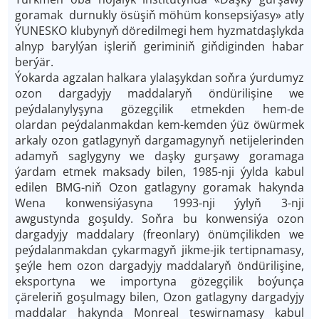
goramak ­ durnukly ösüşiň möhüm konsepsiýasy» atly
ÝUNESKO klubynyň döredilmegi hem hyzmatdaşlykda
alnyp barylýan işleriň geriminiň giňdiginden habar
berýär.
Ýokarda agzalan halkara ylalaşykdan soňra ýurdumyz
ozon dargadyjy maddalaryň öndürilişine we
peýdalanylyşyna gözegçilik etmekden hem-­de
olardan peýdalanmakdan kem­-kemden ýüz öwürmek
arkaly ozon gatlagynyň dargamagynyň netijelerinden
adamyň saglygyny we daşky gurşawy goramaga
ýardam etmek maksady bilen, 1985-­nji ýylda kabul
edilen BMG-­niň Ozon gatlagyny goramak hakynda
Wena konwensiýasyna 1993-­nji ýylyň 3-­nji
awgustynda goşuldy. Soňra bu konwensiýa ozon
dargadyjy maddalary (freonlary) önümçilikden we
peýdalanmakdan çykarmagyň jikme­-jik tertipnamasy,
şeýle hem ozon dargadyjy maddalaryň öndürilişine,
eksportyna we importyna gözegçilik boýunça
çäreleriň goşulmagy bilen, Ozon gatlagyny dargadyjy
maddalar hakynda Monreal teswirnamasy kabul