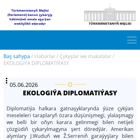
Türkmenistanyň Mejlisi
(Parlamenti) kanun çykaryjy
häkimiýeti amala aşyrýan
wekilçilikli edaradyr
TÜRKMENISTANYŇ MEJLISI
Baş sahypa
/
Habarlar
/
Çykyşlar we makalalar
/
EKOLOGIÝA DIPLOMATIÝASY
05.06.2026
EKOLOGIÝA DIPLOMATIÝASY
Diplomatiýa halkara gatnaşyklarynda ýüze çykýan
meseleleri taraplaryň özara düşünişmegi, ylalaşmagy
we belli bir oňyn karara gelinmegi bilen netijeli
çözgüdiň çykarylmagyna şert döredýär. Amerikan
alymlary J.Wuduň we Ž.Serreniň garaýyşlary bilen