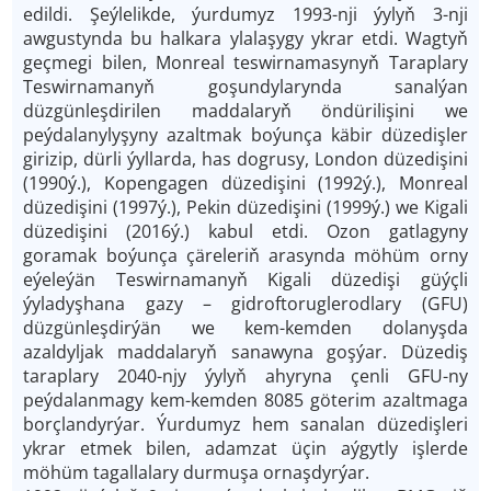
edildi. Şeýlelikde, ýurdumyz 1993-­nji ýylyň 3-­nji
awgustynda bu halkara ylalaşygy ykrar etdi. Wagtyň
geçmegi bilen, Monreal teswirnamasynyň Taraplary
Teswirnamanyň goşundylarynda sanalýan
düzgünleşdirilen maddalaryň öndürilişini we
peýdalanylyşyny azaltmak boýunça käbir düzedişler
girizip, dürli ýyllarda, has dogrusy, London düzedişini
(1990ý.), Kopengagen düzedişini (1992ý.), Monreal
düzedişini (1997ý.), Pekin düzedişini (1999ý.) we Kigali
düzedişini (2016ý.) kabul etdi. Ozon gatlagyny
goramak boýunça çäreleriň arasynda möhüm orny
eýeleýän Teswirnamanyň Kigali düzedişi güýçli
ýyladyşhana gazy – gidroftoruglerodlary (GFU)
düzgünleşdirýän we kem-­kemden dolanyşda
azaldyljak maddalaryň sanawyna goşýar. Düzediş
taraplary 2040­-njy ýylyň ahyryna çenli GFU-­ny
peýdalanmagy kem-kemden 80­85 göterim azaltmaga
borçlandyrýar. Ýurdumyz hem sanalan düzedişleri
ykrar etmek bilen, adamzat üçin aýgytly işlerde
möhüm tagallalary durmuşa ornaşdyrýar.