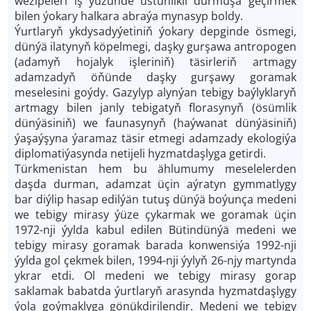
wezipeleri iş ýüzünde üstünlikli durmuşa geçirmek
bilen ýokary halkara abraýa mynasyp boldy.
Ýurtlaryň ykdysadyýetiniň ýokary depginde ösmegi,
dünýä ilatynyň köpelmegi, daşky gurşawa antropogen
(adamyň hojalyk işleriniň) täsirleriň artmagy
adamzadyň öňünde daşky gurşawy goramak
meselesini goýdy. Gazylyp alynýan tebigy baýlyklaryň
artmagy bilen janly tebigatyň florasynyň (ösümlik
dünýäsiniň) we faunasynyň (haýwanat dünýäsiniň)
ýaşaýşyna ýaramaz täsir etmegi adamzady ekologiýa
diplomatiýasynda netijeli hyzmatdaşlyga getirdi.
Türkmenistan hem bu ählumumy meselelerden
daşda durman, adamzat üçin aýratyn gymmatlygy
bar diýlip hasap edilýän tutuş dünýä boýunça medeni
we tebigy mirasy ýüze çykarmak we goramak üçin
1972-­nji ýylda kabul edilen Bütindünýä medeni we
tebigy mirasy goramak barada konwensiýa 1992-­nji
ýylda gol çekmek bilen, 1994-­nji ýylyň 26­-njy martynda
ykrar etdi. Ol medeni we tebigy mirasy gorap
saklamak babatda ýurtlaryň arasynda hyzmatdaşlygy
ýola goýmaklyga gönükdirilendir. Medeni we tebigy