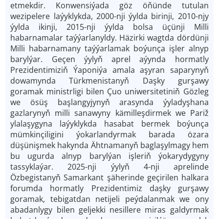
etmekdir. Konwensiýada göz öňünde tutulan
wezipelere laýyklykda, 2000-­nji ýylda birinji, 2010­-njy
ýylda ikinji, 2015-­nji ýylda bolsa üçünji Milli
habarnamalar taýýarlanyldy. Häzirki wagtda dördünji
Milli habarnamany taýýarlamak boýunça işler alnyp
barylýar. Geçen ýylyň aprel aýynda hormatly
Prezidentimiziň Ýaponiýa amala aşyran saparynyň
dowamynda Türkmenistanyň Daşky gurşawy
goramak ministrligi bilen Çuo uniwersitetiniň Gözleg
we ösüş başlangyjynyň arasynda ýyladyşhana
gazlarynyň milli sanawyny kämilleşdirmek we Pariž
ylalaşygyna laýyklykda hasabat bermek boýunça
mümkinçiligini ýokarlandyrmak barada özara
düşünişmek hakynda Ähtnamanyň baglaşylmagy hem
bu ugurda alnyp barylýan işleriň ýokarydygyny
tassyklaýar. 2025-­nji ýylyň 4­-nji aprelinde
Özbegistanyň Samarkant şäherinde geçirilen halkara
forumda hormatly Prezidentimiz daşky gurşawy
goramak, tebigatdan netijeli peýdalanmak we ony
abadanlygy bilen geljekki nesillere miras galdyrmak