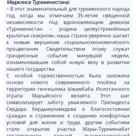
Меджлиса Туркменистана:
– В этот знаменательный для туркменского народа
год, когда мы отмечаем 35-летие священной
независимости под вдохновляющим девизом
«Туркменистан – родина целеустремлённых
крылатых скакунов», наша страна уверенно шагает
к новым вершинам социальноэкономического
процветания. Свидетельством этому служат
грандиозные события минувшей недели,
ознаменовавшие собой новую веху в развитии
нашего государства.
С особой торжественностью была заложена
основа нового современного посёлка на
территории генгешлика Ымамбаба Иолотанского
этрапа Марыйского велаята. Этот шаг
символизирует заботу уважаемого Президента
Сердара бердымухамедова о благосостоянии
граждан и стремлении к созданию комфортных
условий для жизни и труда. другим событием
стало открытие участка Мары–Туркменабат
стратегически важной высокоскоростной