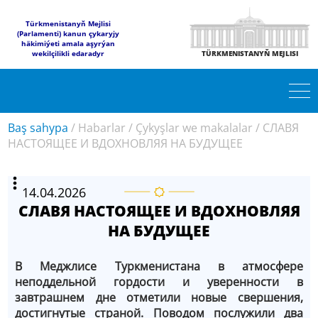
Türkmenistanyň Mejlisi
(Parlamenti) kanun çykaryjy
häkimiýeti amala aşyrýan
wekilçilikli edaradyr
TÜRKMENISTANYŇ MEJLISI
Baş sahypa
/
Habarlar
/
Çykyşlar we makalalar
/
СЛАВЯ
НАСТОЯЩЕЕ И ВДОХНОВЛЯЯ НА БУДУЩЕЕ
14.04.2026
СЛАВЯ НАСТОЯЩЕЕ И ВДОХНОВЛЯЯ
НА БУДУЩЕЕ
В Меджлисе Туркменистана в атмосфере
неподдельной гордости и уверенности в
завтрашнем дне отметили новые свершения,
достигнутые страной. Поводом послужили два