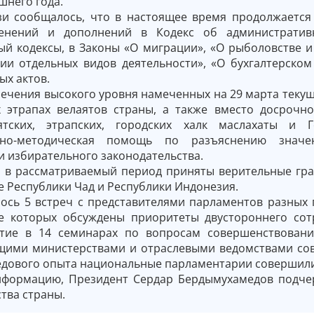
шнего года.
зи сообщалось, что в настоящее время продолжается
енений и дополнений в Кодекс об административн
ый кодексы, в Законы «О миграции», «О рыболовстве и
ии отдельных видов деятельности», «О бухгалтерском
ых актов.
ечения высокого уровня намеченных на 29 марта текущ
 этрапах велаятов страны, а также вместо досрочн
ятских, этрапских, городских халк маслахаты и 
нно-методическая помощь по разъяснению значен
 избирательного законодательства.
м в рассматриваемый период приняты верительные гр
 Республики Чад и Республики Индонезия.
лось 5 встреч с представителями парламентов разных 
де которых обсуждены приоритеты двустороннего сот
тие в 14 семинарах по вопросам совершенствовани
щими министерствами и отраслевыми ведомствами сов
едового опыта национальные парламентарии совершили 
формацию, Президент Сердар Бердымухамедов подче
тва страны.