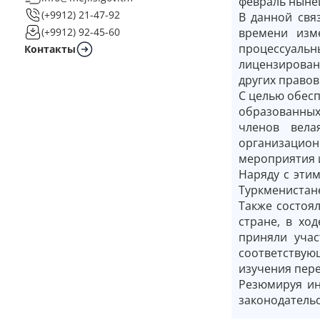
февраль ныне
(+9912) 21-47-92
В данной свя
времени изм
(+9912) 92-45-60
процессуальн
Контакты
лицензирован
других правов
С целью обесп
образованных
членов вела
организацио
мероприятия и
Наряду с эти
Туркменистане
Также состоя
стране, в хо
приняли учас
соответствую
изучения пер
Резюмируя ин
законодательс