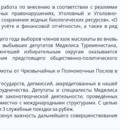
 работа по внесению в соответствии с реалиями
ых правонарушениях, Уголовный и Уголовно-
 сохранении водных биологических ресурсов», «О
 учёте и финансовой отчётности», а также в ряд
его года выборов членов халк маслахаты во вновь
о выбывших депутатов Меджлиса Туркменистана,
Генгешей избирательным округам оказывается
ия предстоящего общественно-политического
амоты от Чрезвычайных и Полномочных Послов в
государств, дипмиссий, аккредитованных в нашей
рудничества. Депутаты и специалисты Меджлиса
я законотворческой деятельности, проведённых
местно с международными структурами. С целью
3 служебные поездки за рубеж.
ркнул важность дальнейшего совершенствования