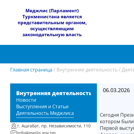
​Меджлис (Парламент)
Туркменистана является
представительным органом,
осуществляющим
законодательную власть
Главная страница
/
Внутренняя деятельность
/
Деят
06.03.2026
Внутренняя деятельность
Новости
Выступления и Статьи
Деятельность Меджлиса
Сегодня Прези
котором были 
г. Ашгабат, пр. Независимости, 110
Первой высту
info@mejlis.gov.tm