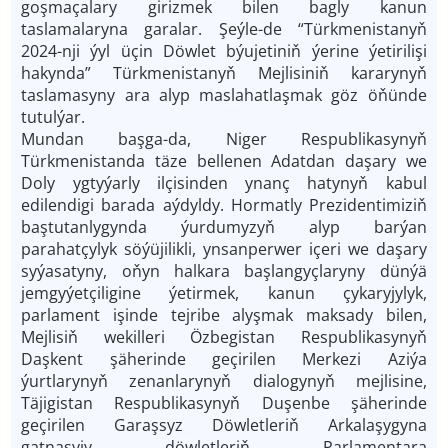
goşmaçalary girizmek bilen bagly kanun
taslamalaryna garalar. Şeýle-de “Türkmenistanyň
2024-nji ýyl üçin Döwlet býujetiniň ýerine ýetirilişi
hakynda” Türkmenistanyň Mejlisiniň kararynyň
taslamasyny ara alyp maslahatlaşmak göz öňünde
tutulýar.
Mundan başga-da, Niger Respublikasynyň
Türkmenistanda täze bellenen Adatdan daşary we
Doly ygtyýarly ilçisinden ynanç hatynyň kabul
edilendigi barada aýdyldy. Hormatly Prezidentimiziň
baştutanlygynda ýurdumyzyň alyp barýan
parahatçylyk söýüjilikli, ynsanperwer içeri we daşary
syýasatyny, oňyn halkara başlangyçlaryny dünýä
jemgyýetçiligine ýetirmek, kanun çykaryjylyk,
parlament işinde tejribe alyşmak maksady bilen,
Mejlisiň wekilleri Özbegistan Respublikasynyň
Daşkent şäherinde geçirilen Merkezi Aziýa
ýurtlarynyň zenanlarynyň dialogynyň mejlisine,
Täjigistan Respublikasynyň Duşenbe şäherinde
geçirilen Garaşsyz Döwletleriň Arkalaşygyna
gatnaşyjy döwletleriň Parlamentara