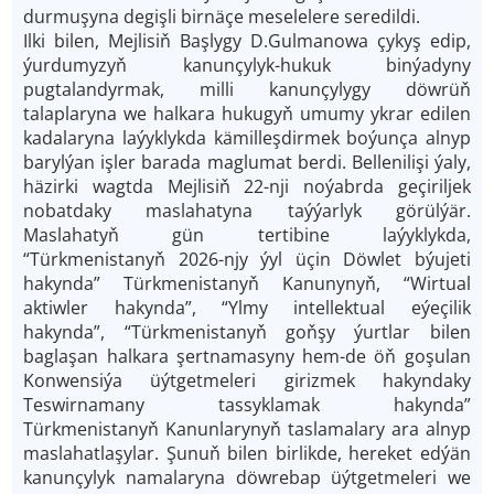
durmuşyna degişli birnäçe meselelere seredildi.
Ilki bilen, Mejlisiň Başlygy D.Gulmanowa çykyş edip,
ýurdumyzyň kanunçylyk-hukuk binýadyny
pugtalandyrmak, milli kanunçylygy döwrüň
talaplaryna we halkara hukugyň umumy ykrar edilen
kadalaryna laýyklykda kämilleşdirmek boýunça alnyp
barylýan işler barada maglumat berdi. Bellenilişi ýaly,
häzirki wagtda Mejlisiň 22-nji noýabrda geçiriljek
nobatdaky maslahatyna taýýarlyk görülýär.
Maslahatyň gün tertibine laýyklykda,
“Türkmenistanyň 2026-njy ýyl üçin Döwlet býujeti
hakynda” Türkmenistanyň Kanunynyň, “Wirtual
aktiwler hakynda”, “Ylmy intellektual eýeçilik
hakynda”, “Türkmenistanyň goňşy ýurtlar bilen
baglaşan halkara şertnamasyny hem-de öň goşulan
Konwensiýa üýtgetmeleri girizmek hakyndaky
Teswirnamany tassyklamak hakynda”
Türkmenistanyň Kanunlarynyň taslamalary ara alnyp
maslahatlaşylar. Şunuň bilen birlikde, hereket edýän
kanunçylyk namalaryna döwrebap üýtgetmeleri we