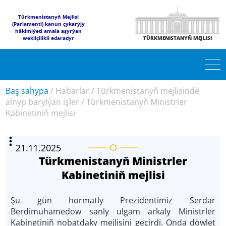
Türkmenistanyň Mejlisi
(Parlamenti) kanun çykaryjy
häkimiýeti amala aşyrýan
wekilçilikli edaradyr
TÜRKMENISTANYŇ MEJLISI
Baş sahypa
/
Habarlar
/
Türkmenistanyň mejlisinde
alnyp barylýan işler
/
Türkmenistanyň Ministrler
Kabinetiniň mejlisi
21.11.2025
Türkmenistanyň Ministrler
Kabinetiniň mejlisi
Şu gün hormatly Prezidentimiz Serdar
Berdimuhamedow sanly ulgam arkaly Ministrler
Kabinetiniň nobatdaky mejlisini geçirdi. Onda döwlet