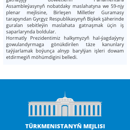
Assambleýasynyň nobatdaky maslahatyna we 59-njy
plenar mejlisine, Birleşen Milletler Guramasy
tarapyndan Gyrgyz Respublikasynyň Bişkek şäherinde
guralan sebitleýin maslahata gatnaşmak üçin iş
saparlarynda boldular.
Hormatly Prezidentimiz halkymyzyň hal-ýagdaýyny
gowulandyrmaga gönükdirilen täze kanunlary
taýýarlamak boýunça alnyp barylýan işleri dowam
etdirmegiň möhümdigini belledi.
TÜRKMENISTANYŇ MEJLISI