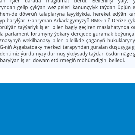
ilýän işler barada maglumat berdi. Bellenilişi ýal
yndan gelip çykýan wezipeleri kanunçylyk taýdan üpjün e
r hem-de döwrüň talaplaryna laýyklykda, hereket edýän k
alnyp barylýar. Gahryman Arkadagymyzyň BMG-niň Deňze çy
rülýän taýýarlyk işleri bilen bagly geçiren maslahatynda 
 parlament forumyny ýokary derejede guramak boýunça taýý
znasynyň wekilhanasy bilen bilelikde çaganyň hukuklaryn
-niň Aşgabatdaky merkezi tarapyndan guralan duşuşyga g
identimiz ýurdumyzy durmuş-ykdysady taýdan ösdürmäge gö
barylýan işleri dowam etdirmegiň möhümdigini belledi.