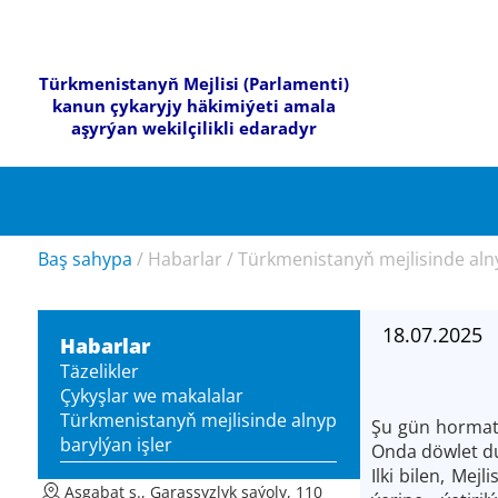
Türkmenistanyň Mejlisi (Parlamenti)
kanun çykaryjy häkimiýeti amala
aşyrýan wekilçilikli edaradyr
Baş sahypa
/
Habarlar
/
Türkmenistanyň mejlisinde alny
18.07.2025
Habarlar
Täzelikler
Çykyşlar we makalalar
Türkmenistanyň mejlisinde alnyp
Şu gün hormatl
barylýan işler
Onda döwlet du
Ilki bilen, Me
Aşgabat ş., Garaşsyzlyk şaýoly, 110