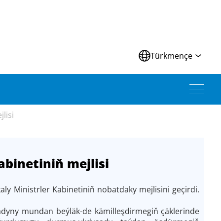
Türkmençe
lisi
binetiniň mejlisi
 Ministrler Kabinetiniň nobatdaky mejlisini geçirdi.
nýadyny mundan beýläk-de kämilleşdirmegiň çäklerinde