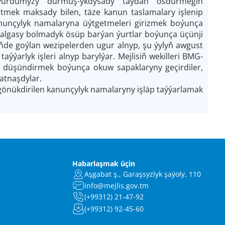
y, ýurdumyzy durmuş-ykdysady taýdan ösdürmegiň
tmek maksady bilen, täze kanun taslamalary işlenip
anunçylyk namalaryna üýtgetmeleri girizmek boýunça
kalgasy bolmadyk ösüp barýan ýurtlar boýunça üçünji
öňde goýlan wezipelerden ugur alnyp, şu ýylyň awgust
arlyk işleri alnyp barylýar. Mejlisiň wekilleri BMG-
y düşündirmek boýunça okuw sapaklaryny geçirdiler,
atnaşdylar.
nükdirilen kanunçylyk namalaryny işläp taýýarlamak
Habarlaşmak üçin
Aşgabat ş., Garaşsyzlyk şaýoly, 110
info@mejlis.gov.tm
(+99312) 21-47-92
(+99312) 92-45-60