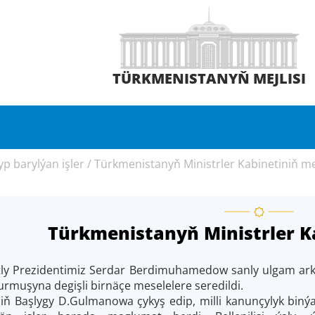
TÜRKMENISTANYŇ MEJLISI
p barylýan işler
/
Türkmenistanyň Ministrler Kabinetiniň mej
Türkmenistanyň Ministrler Ka
y Prezidentimiz Serdar Berdimuhamedow sanly ulgam arkaly
rmuşyna degişli birnäçe meselelere seredildi.
jlisiň Başlygy D.Gulmanowa çykyş edip, milli kanunçylyk bi