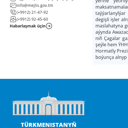
ýerine ýetir
info@mejlis.gov.tm
maksatnamalar
(+9912) 21-47-92
taýýarlanylýa
degişli işler 
(+9912) 92-45-60
maslahatyna gö
Habarlaşmak üçin
aýynda Awazada
niň Çagalar ga
şeýle hem ÝHHG
Hormatly Prez
boýunça alnyp 
TÜRKMENISTANYŇ