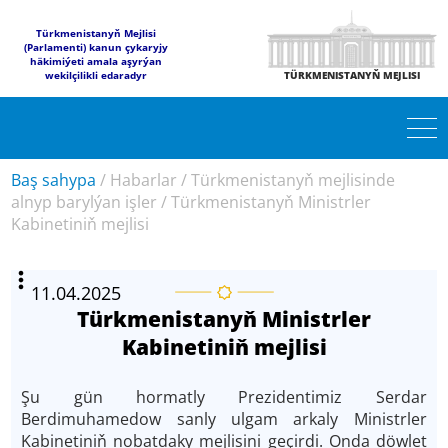
Türkmenistanyň Mejlisi
(Parlamenti) kanun çykaryjy
häkimiýeti amala aşyrýan
wekilçilikli edaradyr
TÜRKMENISTANYŇ MEJLISI
Baş sahypa
/
Habarlar
/
Türkmenistanyň mejlisinde
alnyp barylýan işler
/
Türkmenistanyň Ministrler
Kabinetiniň mejlisi
11.04.2025
Türkmenistanyň Ministrler
Kabinetiniň mejlisi
Şu gün hormatly Prezidentimiz Serdar
Berdimuhamedow sanly ulgam arkaly Ministrler
Kabinetiniň nobatdaky mejlisini geçirdi. Onda döwlet