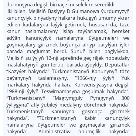
durmuşyna degişli birnäçe meselelere seredildi.
Ilki bilen, Mejlisiň Başlygy D.Gulmanowa ýurdumyzyň
kanunçylyk binýadyny halkara hukugyň umumy ykrar
edilen kadalaryna laýyk getirmek, hususan-da, täze
kanun taslamalaryny işläp taýýarlamak, hereket
edýän kanunçylyk namalaryna üýtgetmeleri we
goşmaçalary girizmek boýunça alnyp barylýan işler
barada maglumat berdi. Şunuň bilen baglylykda,
Mejlisiň şu ýylyň 12-nji aprelinde geçiriljek nobatdaky
maslahatynyň gün tertibi barada aýdyldy. Deputatlar
“Kazyýet hakynda” Türkmenistanyň Kanunynyň täze
beýanynyň taslamasyny, “1966-njy ýylyň Ýük
markalary hakynda halkara Konwensiýasyna degişli
1988-nji ýylyň Teswirnamasyna goşulmak hakynda”,
“Türkmenistanyň “Magtymguly Pyragynyň 300
ýyllygyna” atly ýubileý medalyny döretmek hakynda”
Türkmenistanyň Kanunyna goşmaça girizmek
hakynda”, “Türkmenistanyň käbir kanunçylyk
namalaryna üýtgetmeler we goşmaçalar girizmek
hakynda”, “Administratiw önümçilik hakynda”