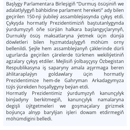
Başlygy Parlamentara Birleşigiň “Durmuş ösüşiniň we
adalatlylygyň bähbidine parlament hereketi” ady bilen
geçirilen 150-nji ýubileý assambleýasynda çykyş etdi.
Çykyşda hormatly Prezidentimiziň baştutanlygynda
ýurdumyzyň öňe sürýän halkara başlangyçlarynyň,
Durnukly ösüş maksatlaryna ýetmek üçin dünýä
döwletleri bilen hyzmatdaşlygyň möhüm orny
bellenildi. Şeýle hem assambleýanyň çäklerinde dürli
ugurlarda geçirilen çärelerde türkmen wekiliýetiniň
agzalary çykyş etdiler. Mejlisiň ýolbaşçysy Özbegistan
Respublikasyna iş saparyny amala aşyrmaga beren
ählitaraplaýyn goldawlary üçin hormatly
Prezidentimize hem-de Gahryman Arkadagymyza
tüýs ýürekden hoşallygyny beýan etdi.
Hormatly Prezidentimiz ýurdumyzyň kanunçylyk
binýadyny berkitmegiň, kanunçylyk namalaryna
degişli üýtgetmeleri we goşmaçalary girizmek
boýunça alnyp barylýan işleri dowam etdirmegiň
möhümdigini belledi.