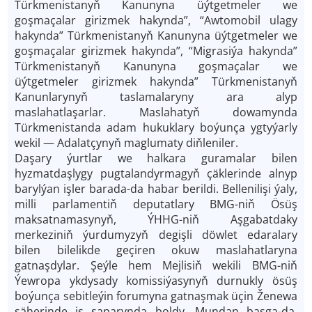
Türkmenistanyň Kanunyna üýtgetmeler we
goşmaçalar girizmek hakynda”, “Awtomobil ulagy
hakynda” Türkmenistanyň Kanunyna üýtgetmeler we
goşmaçalar girizmek hakynda”, “Migrasiýa hakynda”
Türkmenistanyň Kanunyna goşmaçalar we
üýtgetmeler girizmek hakynda” Türkmenistanyň
Kanunlarynyň taslamalaryny ara alyp
maslahatlaşarlar. Maslahatyň dowamynda
Türkmenistanda adam hukuklary boýunça ygtyýarly
wekil — Adalatçynyň maglumaty diňleniler.
Daşary ýurtlar we halkara guramalar bilen
hyzmatdaşlygy pugtalandyrmagyň çäklerinde alnyp
barylýan işler barada-da habar berildi. Bellenilişi ýaly,
milli parlamentiň deputatlary BMG-niň Ösüş
maksatnamasynyň, ÝHHG-niň Aşgabatdaky
merkeziniň ýurdumyzyň degişli döwlet edaralary
bilen bilelikde geçiren okuw maslahatlaryna
gatnaşdylar. Şeýle hem Mejlisiň wekili BMG-niň
Ýewropa ykdysady komissiýasynyň durnukly ösüş
boýunça sebitleýin forumyna gatnaşmak üçin Ženewa
şäherinde iş saparynda boldy. Mundan başga-da,