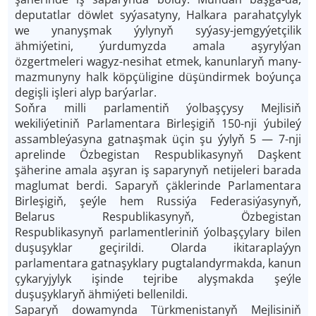
deputatlar döwlet syýasatyny, Halkara parahatçylyk
we ynanyşmak ýylynyň syýasy-jemgyýetçilik
ähmiýetini, ýurdumyzda amala aşyrylýan
özgertmeleri wagyz-nesihat etmek, kanunlaryň many-
mazmunyny halk köpçüligine düşündirmek boýunça
degişli işleri alyp barýarlar.
Soňra milli parlamentiň ýolbaşçysy Mejlisiň
wekiliýetiniň Parlamentara Birleşigiň 150-nji ýubileý
assambleýasyna gatnaşmak üçin şu ýylyň 5 — 7-nji
aprelinde Özbegistan Respublikasynyň Daşkent
şäherine amala aşyran iş saparynyň netijeleri barada
maglumat berdi. Saparyň çäklerinde Parlamentara
Birleşigiň, şeýle hem Russiýa Federasiýasynyň,
Belarus Respublikasynyň, Özbegistan
Respublikasynyň parlamentleriniň ýolbaşçylary bilen
duşuşyklar geçirildi. Olarda ikitaraplaýyn
parlamentara gatnaşyklary pugtalandyrmakda, kanun
çykaryjylyk işinde tejribe alyşmakda şeýle
duşuşyklaryň ähmiýeti bellenildi.
Saparyň dowamynda Türkmenistanyň Mejlisiniň