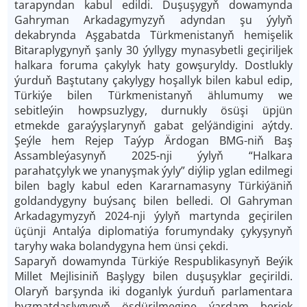
tarapyndan kabul edildi. Duşuşygyň dowamynda
Gahryman Arkadagymyzyň adyndan şu ýylyň
dekabrynda Aşgabatda Türkmenistanyň hemişelik
Bitaraplygynyň şanly 30 ýyllygy mynasybetli geçiriljek
halkara foruma çakylyk haty gowşuryldy. Dostlukly
ýurduň Baştutany çakylygy hoşallyk bilen kabul edip,
Türkiýe bilen Türkmenistanyň ählumumy we
sebitleýin howpsuzlygy, durnukly ösüşi üpjün
etmekde garaýyşlarynyň gabat gelýändigini aýtdy.
Şeýle hem Rejep Taýyp Ärdogan BMG-niň Baş
Assambleýasynyň 2025-nji ýylyň “Halkara
parahatçylyk we ynanyşmak ýyly” diýlip yglan edilmegi
bilen bagly kabul eden Kararnamasyny Türkiýäniň
goldandygyny buýsanç bilen belledi. Ol Gahryman
Arkadagymyzyň 2024-nji ýylyň martynda geçirilen
üçünji Antalýa diplomatiýa forumyndaky çykyşynyň
taryhy waka bolandygyna hem ünsi çekdi.
Saparyň dowamynda Türkiýe Respublikasynyň Beýik
Millet Mejlisiniň Başlygy bilen duşuşyklar geçirildi.
Olaryň barşynda iki doganlyk ýurduň parlamentara
hyzmatdaşlygynyň ösdürilmegine ýardam berjek