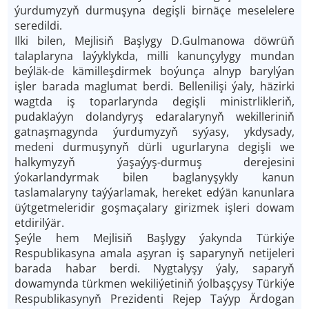
ýurdumyzyň durmuşyna degişli birnäçe meselelere
seredildi.
Ilki bilen, Mejlisiň Başlygy D.Gulmanowa döwrüň
talaplaryna laýyklykda, milli kanunçylygy mundan
beýläk-de kämilleşdirmek boýunça alnyp barylýan
işler barada maglumat berdi. Bellenilişi ýaly, häzirki
wagtda iş toparlarynda degişli ministrlikleriň,
pudaklaýyn dolandyryş edaralarynyň wekilleriniň
gatnaşmagynda ýurdumyzyň syýasy, ykdysady,
medeni durmuşynyň dürli ugurlaryna degişli we
halkymyzyň ýaşaýyş-durmuş derejesini
ýokarlandyrmak bilen baglanyşykly kanun
taslamalaryny taýýarlamak, hereket edýän kanunlara
üýtgetmeleridir goşmaçalary girizmek işleri dowam
etdirilýär.
Şeýle hem Mejlisiň Başlygy ýakynda Türkiýe
Respublikasyna amala aşyran iş saparynyň netijeleri
barada habar berdi. Nygtalyşy ýaly, saparyň
dowamynda türkmen wekiliýetiniň ýolbaşçysy Türkiýe
Respublikasynyň Prezidenti Rejep Taýyp Ärdogan