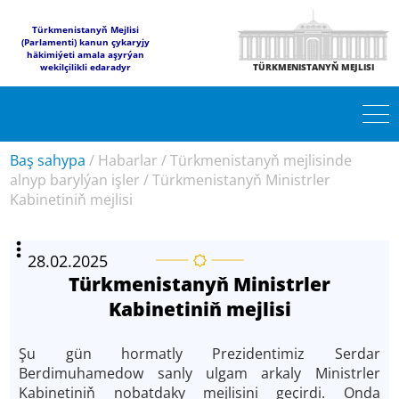
Türkmenistanyň Mejlisi
(Parlamenti) kanun çykaryjy
häkimiýeti amala aşyrýan
wekilçilikli edaradyr
TÜRKMENISTANYŇ MEJLISI
Baş sahypa
/
Habarlar
/
Türkmenistanyň mejlisinde
alnyp barylýan işler
/
Türkmenistanyň Ministrler
Kabinetiniň mejlisi
28.02.2025
Türkmenistanyň Ministrler
Kabinetiniň mejlisi
Şu gün hormatly Prezidentimiz Serdar
Berdimuhamedow sanly ulgam arkaly Ministrler
Kabinetiniň nobatdaky mejlisini geçirdi. Onda