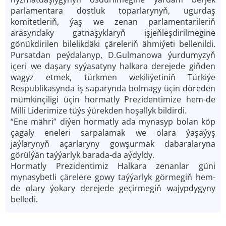
parlamentara dostluk toparlarynyň, ugurdaş
komitetleriň, ýaş we zenan parlamentarileriň
arasyndaky gatnaşyklaryň işjeňleşdirilmegine
gönükdirilen bilelikdäki çäreleriň ähmiýeti bellenildi.
Pursatdan peýdalanyp, D.Gulmanowa ýurdumyzyň
içeri we daşary syýasatyny halkara derejede giňden
wagyz etmek, türkmen wekiliýetiniň Türkiýe
Respublikasynda iş saparynda bolmagy üçin döreden
mümkinçiligi üçin hormatly Prezidentimize hem-de
Milli Liderimize tüýs ýürekden hoşallyk bildirdi.
“Ene mähri” diýen hormatly ada mynasyp bolan köp
çagaly eneleri sarpalamak we olara ýaşaýyş
jaýlarynyň açarlaryny gowşurmak dabaralaryna
görülýän taýýarlyk barada-da aýdyldy.
Hormatly Prezidentimiz Halkara zenanlar güni
mynasybetli çärelere gowy taýýarlyk görmegiň hem-
de olary ýokary derejede geçirmegiň wajypdygyny
belledi.