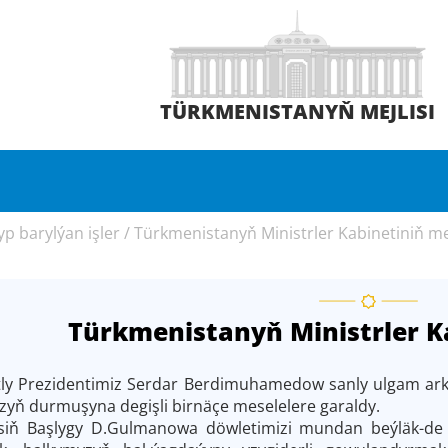
TÜRKMENISTANYŇ MEJLISI
p barylýan işler
/
Türkmenistanyň Ministrler Kabinetiniň mej
Türkmenistanyň Ministrler Ka
y Prezidentimiz Serdar Berdimuhamedow sanly ulgam arkaly
ň durmuşyna degişli birnäçe meselelere garaldy.
jlisiň Başlygy D.Gulmanowa döwletimizi mundan beýläk-de