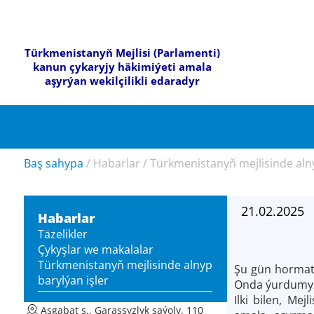
Türkmenistanyň Mejlisi (Parlamenti)
kanun çykaryjy häkimiýeti amala
aşyrýan wekilçilikli edaradyr
Baş sahypa
/
Habarlar
/
Türkmenistanyň mejlisinde alny
21.02.2025
Habarlar
Täzelikler
Çykyşlar we makalalar
Türkmenistanyň mejlisinde alnyp
Şu gün hormatl
barylýan işler
Onda ýurdumyzy
Ilki bilen, Me
Aşgabat ş., Garaşsyzlyk şaýoly, 110