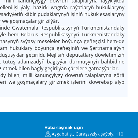
 milli kanunçylygy döwrüň talaplaryna laýyklykda
lenilişi ýaly, häzirki wagtda raýatlaryň hukuklaryny
ysadyýetiň käbir pudaklarynyň işiniň hukuk esaslaryny
we goşmaçalar girizilýär.
erinde Gwatemala Respublikasynyň Türkmenistandaky
şeýle hem Belarus Respublikasynyň Türkmenistandaky
hanasynyň syýasy meseleler boýunça geňeşçisi hem-de
dam hukuklary boýunça geňeşiniň we Şertnamalaýyn
şuşyklar geçirildi. Mejlisiň deputatlary döwletimiziň
niň, tutuş adamzadyň bagtyýar durmuşynyň bähbidine
etmek bilen bagly geçirilýän çärelere gatnaşýarlar.
 bilen, milli kanunçylygy döwrüň talaplaryna görä
ri we goşmaçalary girizmek işlerini döwrebap alyp
Habarlaşmak üçin
Aşgabat ş., Garaşsyzlyk şaýoly, 110