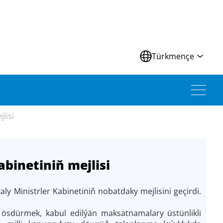
Türkmençe
lisi
binetiniň mejlisi
 Ministrler Kabinetiniň nobatdaky mejlisini geçirdi.
 ösdürmek, kabul edilýän maksatnamalary üstünlikli