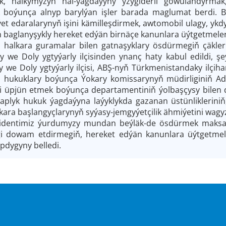
, halkymyzyň hal-ýagdaýyny yzygiderli gowulandyrmak,
 boýunça alnyp barylýan işler barada maglumat berdi. Bel
et edaralarynyň işini kämilleşdirmek, awtomobil ulagy, ykd
n baglanyşykly hereket edýän birnäçe kanunlara üýtgetmeler 
r, halkara guramalar bilen gatnaşyklary ösdürmegiň çäkl
 we Doly ygtyýarly ilçisinden ynanç haty kabul edildi, 
 we Doly ygtyýarly ilçisi, ABŞ-nyň Türkmenistandaky ilçi
hukuklary boýunça Ýokary komissarynyň müdirliginiň A
ni üpjün etmek boýunça departamentiniň ýolbaşçysy bilen du
araplyk hukuk ýagdaýyna laýyklykda gazanan üstünlikleri
ara başlangyçlarynyň syýasy-jemgyýetçilik ähmiýetini wagyz 
identimiz ýurdumyzy mundan beýläk-de ösdürmek maksady
gi dowam etdirmegiň, hereket edýän kanunlara üýtgetmele
dygyny belledi.