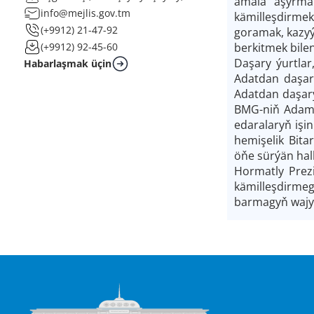
amala aşyrmak
info@mejlis.gov.tm
kämilleşdirmek
(+9912) 21-47-92
goramak, kazyý
berkitmek bile
(+9912) 92-45-60
Daşary ýurtla
Habarlaşmak üçin
Adatdan daşary
Adatdan daşary
BMG-niň Adam 
edaralaryň işi
hemişelik Bit
öňe sürýän halk
Hormatly Prez
kämilleşdirme
barmagyň wajyp