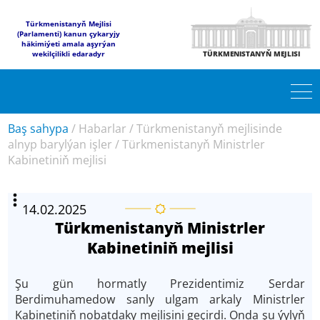
Türkmenistanyň Mejlisi
(Parlamenti) kanun çykaryjy
häkimiýeti amala aşyrýan
wekilçilikli edaradyr
TÜRKMENISTANYŇ MEJLISI
Baş sahypa
/
Habarlar
/
Türkmenistanyň mejlisinde
alnyp barylýan işler
/
Türkmenistanyň Ministrler
Kabinetiniň mejlisi
14.02.2025
Türkmenistanyň Ministrler
Kabinetiniň mejlisi
Şu gün hormatly Prezidentimiz Serdar
Berdimuhamedow sanly ulgam arkaly Ministrler
Kabinetiniň nobatdaky mejlisini geçirdi. Onda şu ýylyň