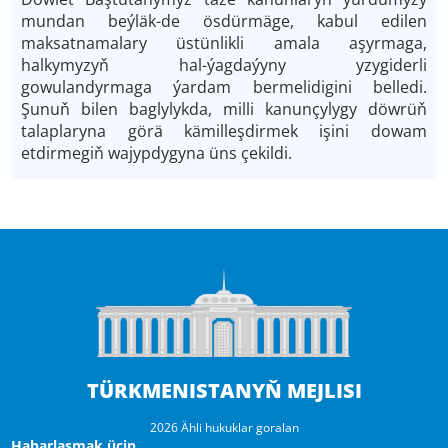
mundan beýläk-de ösdürmäge, kabul edilen
maksatnamalary üstünlikli amala aşyrmaga,
halkymyzyň hal-ýagdaýyny yzygiderli
gowulandyrmaga ýardam bermelidigini belledi.
Şunuň bilen baglylykda, milli kanunçylygy döwrüň
talaplaryna görä kämilleşdirmek işini dowam
etdirmegiň wajypdygyna üns çekildi.
TÜRKMENISTANYŇ MEJLISI
2026 Ähli hukuklar goralan
Habarlaşmak üçin