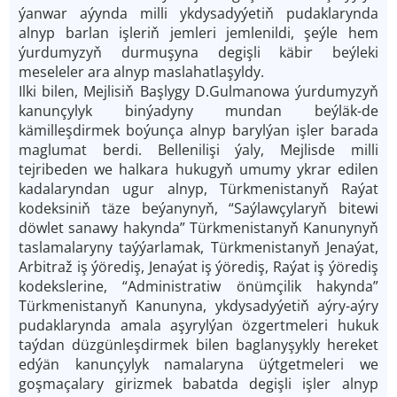
ýanwar aýynda milli ykdysadyýetiň pudaklarynda
alnyp barlan işleriň jemleri jemlenildi, şeýle hem
ýurdumyzyň durmuşyna degişli käbir beýleki
meseleler ara alnyp maslahatlaşyldy.
Ilki bilen, Mejlisiň Başlygy D.Gulmanowa ýurdumyzyň
kanunçylyk binýadyny mundan beýläk-de
kämilleşdirmek boýunça alnyp barylýan işler barada
maglumat berdi. Bellenilişi ýaly, Mejlisde milli
tejribeden we halkara hukugyň umumy ykrar edilen
kadalaryndan ugur alnyp, Türkmenistanyň Raýat
kodeksiniň täze beýanynyň, “Saýlawçylaryň bitewi
döwlet sanawy hakynda” Türkmenistanyň Kanunynyň
taslamalaryny taýýarlamak, Türkmenistanyň Jenaýat,
Arbitraž iş ýörediş, Jenaýat iş ýörediş, Raýat iş ýörediş
kodekslerine, “Administratiw önümçilik hakynda”
Türkmenistanyň Kanunyna, ykdysadyýetiň aýry-aýry
pudaklarynda amala aşyrylýan özgertmeleri hukuk
taýdan düzgünleşdirmek bilen baglanyşykly hereket
edýän kanunçylyk namalaryna üýtgetmeleri we
goşmaçalary girizmek babatda degişli işler alnyp