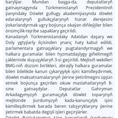
barylýar. Mundan başga-da, deputatlaryň
gatnaşmagynda Türkmenistanyň Prezidentiniň
ýanyndaky Döwlet gullugy akademiýasynda döwlet
edaralarynyň gullukçylarynyň hünär derejesini
ýokarlandyrmak ugry boýunça okaýan diňleýjiler bilen
önümçilik-tejribe sapaklary geçirildi.
Kanadanyň Türkmenistandaky Adatdan daşary we
Doly ygtyýarly ilçisinden ynanç haty kabul edildi,
parlamentara gatnaşyklary pugtalandyrmagyň we
halkara guramalar bilen hyzmatdaşlygy giňeltmegiň
çäklerinde duşuşyklaryň 3-si geçirildi. Mejlisiň wekilleri
BMG-niň düzüm birlikleri, abraýly halkara guramalar
bilen bilelikde kanun çykaryjylyk işini kämilleşdirmek,
döwlet maksatnamalarynyň ýerine ýetirilmegini üpjün
etmek boýunça geçirilen okuw maslahatlarynyň 8-
sine gatnaşdylar. Deputatlar Gahryman
Arkadagymyzyň guramaçylyk döwlet toparynyň
mejlisinde ýurdumyzyň kada-kanunçylyk işini
kämilleşdirmek barada beren tabşyryklaryny ýerine
ýetirmek babatda degişli işleri geçirýärler.
Döwlet Baştutanymyz täze kanunlaryň ýurdumyzy