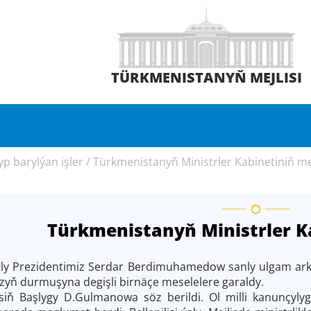
TÜRKMENISTANYŇ MEJLISI
p barylýan işler
/
Türkmenistanyň Ministrler Kabinetiniň mej
Türkmenistanyň Ministrler Ka
y Prezidentimiz Serdar Berdimuhamedow sanly ulgam arkaly
ň durmuşyna degişli birnäçe meselelere garaldy.
jlisiň Başlygy D.Gulmanowa söz berildi. Ol milli kanunç