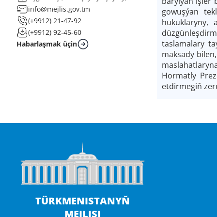
barylýan işler
info@mejlis.gov.tm
gowuşýan tekl
(+9912) 21-47-92
hukuklaryny, 
düzgünleşdirm
(+9912) 92-45-60
taslamalary ta
Habarlaşmak üçin
maksady bilen,
maslahatlaryna
Hormatly Prez
etdirmegiň zer
TÜRKMENISTANYŇ
MEJLISI