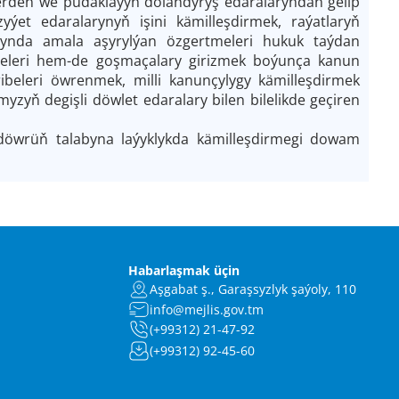
iklerden we pudaklaýyn dolandyryş edaralaryndan gelip
yýet edaralarynyň işini kämilleşdirmek, raýatlaryň
arynda amala aşyrylýan özgertmeleri hukuk taýdan
meleri hem-de goşmaçalary girizmek boýunça kanun
jribeleri öwrenmek, milli kanunçylygy kämilleşdirmek
yzyň degişli döwlet edaralary bilen bilelikde geçiren
 döwrüň talabyna laýyklykda kämilleşdirmegi dowam
Habarlaşmak üçin
Aşgabat ş., Garaşsyzlyk şaýoly, 110
info@mejlis.gov.tm
(+99312) 21-47-92
(+99312) 92-45-60