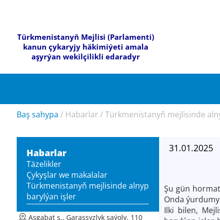
Türkmenistanyň Mejlisi (Parlamenti)
kanun çykaryjy häkimiýeti amala
aşyrýan wekilçilikli edaradyr
Baş sahypa
/
Habarlar
/
Türkmenistanyň mejlisinde alny
31.01.2025
Habarlar
Täzelikler
Çykyşlar we makalalar
Türkmenistanyň mejlisinde alnyp
Şu gün hormatl
barylýan işler
Onda ýurdumyzy
Ilki bilen, Me
Aşgabat ş., Garaşsyzlyk şaýoly, 110