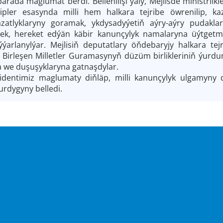
 barada maglumat berdi. Bellenilişi ýaly, Mejlisde ministrl
ipler esasynda milli hem halkara tejribe öwrenilip, kaz
azatlyklaryny goramak, ykdysadyýetiň aýry-aýry pudakl
ek, hereket edýän käbir kanunçylyk namalaryna üýtget
ýýarlanylýar. Mejlisiň deputatlary öňdebaryjy halkara te
 Birleşen Milletler Guramasynyň düzüm birlikleriniň ýurdum
 we duşuşyklaryna gatnaşdylar.
identimiz maglumaty diňläp, milli kanunçylyk ulgamyny
urdygyny belledi.