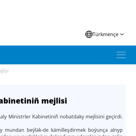
Türkmençe
lisi
binetiniň mejlisi
 Ministrler Kabinetiniň nobatdaky mejlisini geçirdi.
ylygy mundan beýläk-de kämilleşdirmek boýunça alnyp