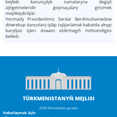
beýleki kanunçylyk namalaryna degişli
üýtgetmeleridir goşmaçalary girizmek
meýilleşdirilýär.
Hormatly Prezidentimiz Serdar Berdimuhamedow
döwrebap kanunlary işläp taýýarlamak babatda alnyp
barylýan işleri dowam etdirmegiň möhümdigini
belledi.
TÜRKMENISTANYŇ MEJLISI
2026 Ähli hukuklar goralan
Habarlaşmak üçin