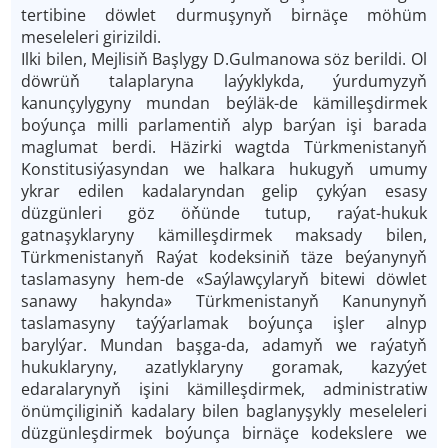
tertibine döwlet durmuşynyň birnäçe möhüm
meseleleri girizildi.
Ilki bilen, Mejlisiň Başlygy D.Gulmanowa söz berildi. Ol
döwrüň talaplaryna laýyklykda, ýurdumyzyň
kanunçylygyny mundan beýläk-de kämilleşdirmek
boýunça milli parlamentiň alyp barýan işi barada
maglumat berdi. Häzirki wagtda Türkmenistanyň
Konstitusiýasyndan we halkara hukugyň umumy
ykrar edilen kadalaryndan gelip çykýan esasy
düzgünleri göz öňünde tutup, raýat-hukuk
gatnaşyklaryny kämilleşdirmek maksady bilen,
Türkmenistanyň Raýat kodeksiniň täze beýanynyň
taslamasyny hem-de «Saýlawçylaryň bitewi döwlet
sanawy hakynda» Türkmenistanyň Kanunynyň
taslamasyny taýýarlamak boýunça işler alnyp
barylýar. Mundan başga-da, adamyň we raýatyň
hukuklaryny, azatlyklaryny goramak, kazyýet
edaralarynyň işini kämilleşdirmek, administratiw
önümçiliginiň kadalary bilen baglanyşykly meseleleri
düzgünleşdirmek boýunça birnäçe kodekslere we