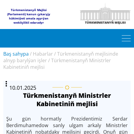
Türkmenistanyň Mejlisi
(Parlamenti) kanun çykaryjy
häkimiýeti amala aşyrýan
wekilçilikli edaradyr
TÜRKMENISTANYŇ MEJLISI
Baş sahypa
/
Habarlar
/
Türkmenistanyň mejlisinde
alnyp barylýan işler
/
Türkmenistanyň Ministrler
Kabinetiniň mejlisi
10.01.2025
Türkmenistanyň Ministrler
Kabinetiniň mejlisi
Şu gün hormatly Prezidentimiz Serdar
Berdimuhamedow sanly ulgam arkaly Ministrler
Kabinetiniň nobatdaky mejlisini geçirdi. Onuň gün