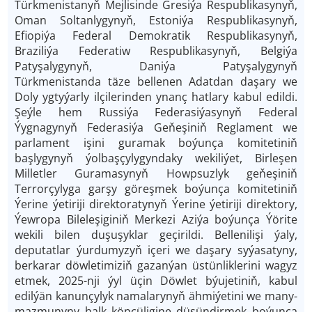
Türkmenistanyň Mejlisinde Gresiýa Respublikasynyň,
Oman Soltanlygynyň, Estoniýa Respublikasynyň,
Efiopiýa Federal Demokratik Respublikasynyň,
Braziliýa Federatiw Respublikasynyň, Belgiýa
Patyşalygynyň, Daniýa Patyşalygynyň
Türkmenistanda täze bellenen Adatdan daşary we
Doly ygtyýarly ilçilerinden ynanç hatlary kabul edildi.
Şeýle hem Russiýa Federasiýasynyň Federal
Ýygnagynyň Federasiýa Geňeşiniň Reglament we
parlament işini guramak boýunça komitetiniň
başlygynyň ýolbaşçylygyndaky wekiliýet, Birleşen
Milletler Guramasynyň Howpsuzlyk geňeşiniň
Terrorçylyga garşy göreşmek boýunça komitetiniň
Ýerine ýetiriji direktoratynyň Ýerine ýetiriji direktory,
Ýewropa Bileleşiginiň Merkezi Aziýa boýunça Ýörite
wekili bilen duşuşyklar geçirildi. Bellenilişi ýaly,
deputatlar ýurdumyzyň içeri we daşary syýasatyny,
berkarar döwletimiziň gazanýan üstünliklerini wagyz
etmek, 2025-nji ýyl üçin Döwlet býujetiniň, kabul
edilýän kanunçylyk namalarynyň ähmiýetini we many-
mazmunyny halk köpçüligine düşündirmek boýunça