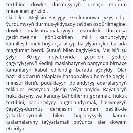
tertibine döwlet durmuşynyň birnäçe möhüm
meseleleri girizildi.
Ilki bilen, Mejlisiň Başlygy D.Gulmanowa çykyş edip,
ýurdumyzyň durmuş-ykdysady taýdan ösdürilmegine,
döwlet maksatnamalarynyň üstünlikli durmuşa
geçirilmegine gönükdirilen milli kanunçylygy
kämilleşdirmek boýunça alnyp barylýan işler barada
maglumat berdi. Şunuň bilen baglylykda, Mejlisiň şu
ýylyň 30-njy noýabrynda geçirilen ýedinji
çagyrylyşynyň ýedinji maslahatynyň barşynda birnäçe
kanunlaryň kabul edilendigi barada aýdyldy. Olar
häzirki döwrüň talaplary hasaba alnyp hem-de degişli
ministrlikleriň, pudaklaýyn dolandyryş edaralarynyň
teklipleri esasynda işlenip taýýarlanyldy. Raýatlaryň
hukuklaryny we kanuny bähbitlerini goramak, hukuk
tertibini, kanunçylygy pugtalandyrmak, halkymyzyň
ýaşaýyş-durmuş derejesini mundan beýläk-de
ýokarlandyrmak bilen baglanyşykly kanun
taslamalaryny taýýarlamak boýunça işler dowam
etdirilýär.