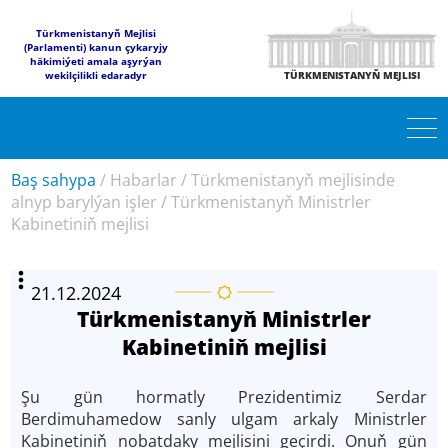
Türkmenistanyň Mejlisi
(Parlamenti) kanun çykaryjy
häkimiýeti amala aşyrýan
wekilçilikli edaradyr
TÜRKMENISTANYŇ MEJLISI
Baş sahypa
/
Habarlar
/
Türkmenistanyň mejlisinde
alnyp barylýan işler
/
Türkmenistanyň Ministrler
Kabinetiniň mejlisi
21.12.2024
Türkmenistanyň Ministrler
Kabinetiniň mejlisi
Şu gün hormatly Prezidentimiz Serdar
Berdimuhamedow sanly ulgam arkaly Ministrler
Kabinetiniň nobatdaky mejlisini geçirdi. Onuň gün