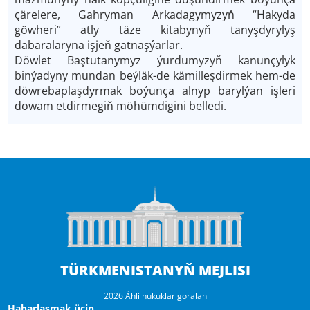
çärelere, Gahryman Arkadagymyzyň “Hakyda
göwheri” atly täze kitabynyň tanyşdyrylyş
dabaralaryna işjeň gatnaşýarlar.
Döwlet Baştutanymyz ýurdumyzyň kanunçylyk
binýadyny mundan beýläk-de kämilleşdirmek hem-de
döwrebaplaşdyrmak boýunça alnyp barylýan işleri
dowam etdirmegiň möhümdigini belledi.
TÜRKMENISTANYŇ MEJLISI
2026 Ähli hukuklar goralan
Habarlaşmak üçin