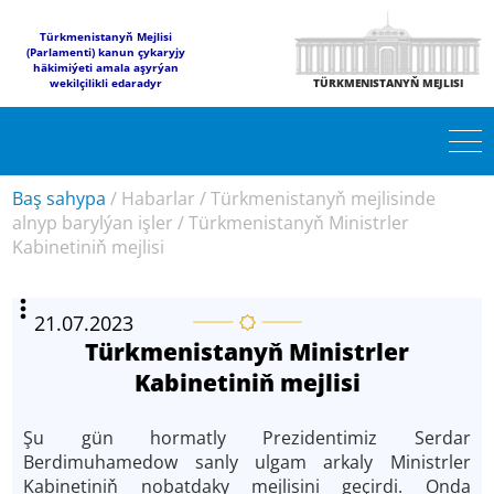
Türkmenistanyň Mejlisi
(Parlamenti) kanun çykaryjy
häkimiýeti amala aşyrýan
wekilçilikli edaradyr
TÜRKMENISTANYŇ MEJLISI
Baş sahypa
/
Habarlar
/
Türkmenistanyň mejlisinde
alnyp barylýan işler
/
Türkmenistanyň Ministrler
Kabinetiniň mejlisi
21.07.2023
Türkmenistanyň Ministrler
Kabinetiniň mejlisi
Şu gün hormatly Prezidentimiz Serdar
Berdimuhamedow sanly ulgam arkaly Ministrler
Kabinetiniň nobatdaky mejlisini geçirdi. Onda