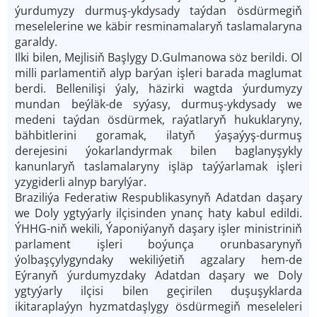
ýurdumyzy durmuş-ykdysady taýdan ösdürmegiň
meselelerine we käbir resminamalaryň taslamalaryna
garaldy.
Ilki bilen, Mejlisiň Başlygy D.Gulmanowa söz berildi. Ol
milli parlamentiň alyp barýan işleri barada maglumat
berdi. Bellenilişi ýaly, häzirki wagtda ýurdumyzy
mundan beýläk-de syýasy, durmuş-ykdysady we
medeni taýdan ösdürmek, raýatlaryň hukuklaryny,
bähbitlerini goramak, ilatyň ýaşaýyş-durmuş
derejesini ýokarlandyrmak bilen baglanyşykly
kanunlaryň taslamalaryny işläp taýýarlamak işleri
yzygiderli alnyp barylýar.
Braziliýa Federatiw Respublikasynyň Adatdan daşary
we Doly ygtyýarly ilçisinden ynanç haty kabul edildi.
ÝHHG-niň wekili, Ýaponiýanyň daşary işler ministriniň
parlament işleri boýunça orunbasarynyň
ýolbaşçylygyndaky wekiliýetiň agzalary hem-de
Eýranyň ýurdumyzdaky Adatdan daşary we Doly
ygtyýarly ilçisi bilen geçirilen duşuşyklarda
ikitaraplaýyn hyzmatdaşlygy ösdürmegiň meseleleri