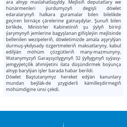
ara alnyp maslahatlaşyldy. Mejlisiň deputatlary we
hünärmenleri ýurdumyzyň degişli döwlet
edaralarynyň halkara guramalar bilen bilelikde
geçiren birnäçe çärelerine gatnaşdylar. Şunuň bilen
birlikde, Ministrler Kabinetiniň şu ýylyň birinji
ýarymynyň jemlerine bagyşlanan giňişleýin mejlisinde
bellenilen wezipeleriň, döwletimizde amala aşyrylýan
durmuş-ykdysady özgertmeleriň maksatlaryny, kabul
edilýän möhüm çözgütleriň many-mazmunyny,
Watanymyzyň Garaşsyzlygynyň 32 ýyllygynyň syýasy-
jemgyýetçilik ähmiýetini ilata düşündirmek boýunça
alnyp barylýan işler barada habar berildi.
Döwlet Baştutanymyz hereket edýän kanunlary
mundan beýläk-de yzygiderli kämilleşdirmegiň
möhümdigine ünsi çekdi.