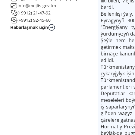
Ilki bilen, Mej
info@mejlis.gov.tm
berdi.
(+9912) 21-47-92
Bellenilişi ýa
Pyragynyň 300
(+9912) 92-45-60
“Energiýany t
Habarlaşmak üçin
ýurdumyzyň daş
Şeýle hem her
getirmek maksa
birnäçe kanunl
edildi.
Türkmenistanyň
çykaryjylyk iş
Türkmenistand
parlamentleri 
Deputatlar ka
meseleleri boý
iş saparlaryny
giňden wagyz 
çärelere gatna
Hormatly Prez
beýläk-de pug