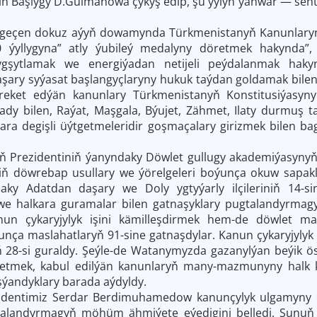
lisiň Başlygy D.Gulmanowa çykyş edip, şu ýylyň ýanwar — sen
ly, geçen dokuz aýyň dowamynda Türkmenistanyň Kanunlary
 ýyllygyna” atly ýubileý medalyny döretmek hakynda”
ygşytlamak we energiýadan netijeli peýdalanmak hakyn
ary syýasat başlangyçlaryny hukuk taýdan goldamak bilen 
eket edýän kanunlary Türkmenistanyň Konstitusiýasyny
dy bilen, Raýat, Maşgala, Býujet, Zähmet, Ilaty durmuş 
ara degişli üýtgetmeleridir goşmaçalary girizmek bilen bag
 Prezidentiniň ýanyndaky Döwlet gullugy akademiýasynyň 
iniň döwrebap usullary we ýörelgeleri boýunça okuw sapak
aky Adatdan daşary we Doly ygtyýarly ilçileriniň 14-si
we halkara guramalar bilen gatnaşyklary pugtalandyrmagy
nun çykaryjylyk işini kämilleşdirmek hem-de döwlet ma
unça maslahatlaryň 91-sine gatnaşdylar. Kanun çykaryjylyk 
ň 28-si guraldy. Şeýle-de Watanymyzda gazanylýan beýik ö
etmek, kabul edilýän kanunlaryň many-mazmunyny halk 
şýandyklary barada aýdyldy.
identimiz Serdar Berdimuhamedow kanunçylyk ulgamyny
talandyrmagyň möhüm ähmiýete eýedigini belledi. Şunuň