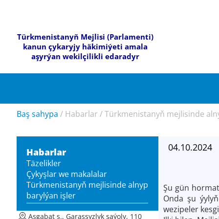
Türkmenistanyň Mejlisi (Parlamenti)
kanun çykaryjy häkimiýeti amala
aşyrýan wekilçilikli edaradyr
Baş sahypa
/
Habarlar
/
Türkmenistanyň mejlisinde alny
04.10.2024
Habarlar
Täzelikler
Çykyşlar we makalalar
Türkmenistanyň mejlisinde alnyp
Şu gün hormatl
barylýan işler
Onda şu ýylyň
wezipeler kesgit
Aşgabat ş., Garaşsyzlyk şaýoly, 110