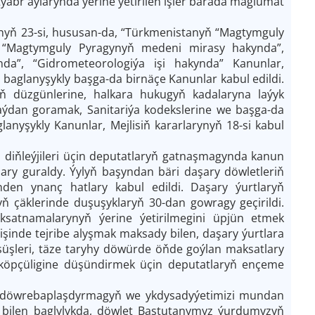
týabr aýlarynda ýerine ýetirilen işler barada maglumat
nyň 23-si, hususan-da, “Türkmenistanyň “Magtymguly
, “Magtymguly Pyragynyň medeni mirasy hakynda”,
da”, “Gidrometeorologiýa işi hakynda” Kanunlar,
baglanyşykly başga-da birnäçe Kanunlar kabul edildi.
ň düzgünlerine, halkara hukugyň kadalaryna laýyk
taýdan goramak, Sanitariýa kodekslerine we başga-da
lanyşykly Kanunlar, Mejlisiň kararlarynyň 18-si kabul
diňleýjileri üçin deputatlaryň gatnaşmagynda kanun
lary guraldy. Ýylyň başyndan bäri daşary döwletleriň
nden ynanç hatlary kabul edildi. Daşary ýurtlaryň
ň çäklerinde duşuşyklaryň 30-dan gowragy geçirildi.
ksatnamalarynyň ýerine ýetirilmegini üpjün etmek
işinde tejribe alyşmak maksady bilen, daşary ýurtlara
süşleri, täze taryhy döwürde öňde goýlan maksatlary
köpçüligine düşündirmek üçin deputatlaryň ençeme
 döwrebaplaşdyrmagyň we ykdysadyýetimizi mundan
 bilen baglylykda, döwlet Baştutanymyz ýurdumyzyň