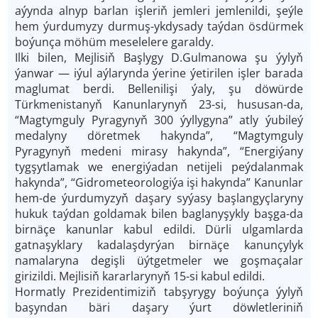
aýynda alnyp barlan işleriň jemleri jemlenildi, şeýle
hem ýurdumyzy durmuş-ykdysady taýdan ösdürmek
boýunça möhüm meselelere garaldy.
Ilki bilen, Mejlisiň Başlygy D.Gulmanowa şu ýylyň
ýanwar — iýul aýlarynda ýerine ýetirilen işler barada
maglumat berdi. Bellenilişi ýaly, şu döwürde
Türkmenistanyň Kanunlarynyň 23-si, hususan-da,
“Magtymguly Pyragynyň 300 ýyllygyna” atly ýubileý
medalyny döretmek hakynda”, “Magtymguly
Pyragynyň medeni mirasy hakynda”, “Energiýany
tygşytlamak we energiýadan netijeli peýdalanmak
hakynda”, “Gidrometeorologiýa işi hakynda” Kanunlar
hem-de ýurdumyzyň daşary syýasy başlangyçlaryny
hukuk taýdan goldamak bilen baglanyşykly başga-da
birnäçe kanunlar kabul edildi. Dürli ulgamlarda
gatnaşyklary kadalaşdyrýan birnäçe kanunçylyk
namalaryna degişli üýtgetmeler we goşmaçalar
girizildi. Mejlisiň kararlarynyň 15-si kabul edildi.
Hormatly Prezidentimiziň tabşyrygy boýunça ýylyň
başyndan bäri daşary ýurt döwletleriniň