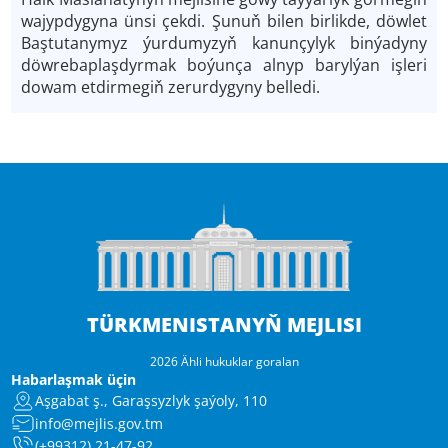
wajypdygyna ünsi çekdi. Şunuň bilen birlikde, döwlet
Baştutanymyz ýurdumyzyň kanunçylyk binýadyny
döwrebaplaşdyrmak boýunça alnyp barylýan işleri
dowam etdirmegiň zerurdygyny belledi.
TÜRKMENISTANYŇ MEJLISI
2026 Ähli hukuklar goralan
Habarlaşmak üçin
Aşgabat ş., Garaşsyzlyk şaýoly, 110
info@mejlis.gov.tm
(+99312) 21-47-92