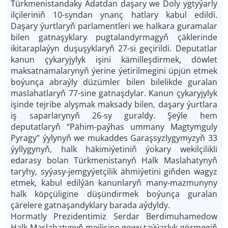
Türkmenistandaky Adatdan daşary we Doly ygtyýarly
ilçileriniň 10-syndan ynanç hatlary kabul edildi.
Daşary ýurtlaryň parlamentleri we halkara guramalar
bilen gatnaşyklary pugtalandyrmagyň çäklerinde
ikitaraplaýyn duşuşyklaryň 27-si geçirildi. Deputatlar
kanun çykaryjylyk işini kämilleşdirmek, döwlet
maksatnamalarynyň ýerine ýetirilmegini üpjün etmek
boýunça abraýly düzümler bilen bilelikde guralan
maslahatlaryň 77-sine gatnaşdylar. Kanun çykaryjylyk
işinde tejribe alyşmak maksady bilen, daşary ýurtlara
iş saparlarynyň 26-sy guraldy. Şeýle hem
deputatlaryň “Pähim-paýhas ummany Magtymguly
Pyragy” ýylynyň we mukaddes Garaşsyzlygymyzyň 33
ýyllygynyň, halk häkimiýetiniň ýokary wekilçilikli
edarasy bolan Türkmenistanyň Halk Maslahatynyň
taryhy, syýasy-jemgyýetçilik ähmiýetini giňden wagyz
etmek, kabul edilýän kanunlaryň many-mazmunyny
halk köpçüligine düşündirmek boýunça guralan
çärelere gatnaşandyklary barada aýdyldy.
Hormatly Prezidentimiz Serdar Berdimuhamedow
Halk Maslahatynyň mejlisine gowy taýýarlyk görmegiň