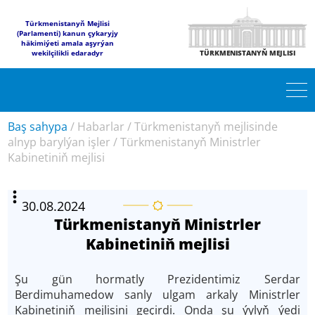
Türkmenistanyň Mejlisi
(Parlamenti) kanun çykaryjy
häkimiýeti amala aşyrýan
wekilçilikli edaradyr
TÜRKMENISTANYŇ MEJLISI
Baş sahypa
/
Habarlar
/
Türkmenistanyň mejlisinde
alnyp barylýan işler
/
Türkmenistanyň Ministrler
Kabinetiniň mejlisi
30.08.2024
Türkmenistanyň Ministrler
Kabinetiniň mejlisi
Şu gün hormatly Prezidentimiz Serdar
Berdimuhamedow sanly ulgam arkaly Ministrler
Kabinetiniň mejlisini geçirdi. Onda şu ýylyň ýedi