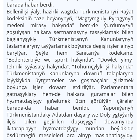
barada habar berdi.
Bellenilişi ýaly, häzirki wagtda Türkmenistanyň Raýat
kodeksiniň täze beýanynyň, “Magtymguly Pyragynyň
medeni mirasy hakynda” hem-de ýurdumyzyň
goşulyşan halkara şertnamasyny tassyklamak bilen
baglanyşykly Türkmenistanyň Kanunlarynyň
taslamalaryny taýýarlamak boýunça degişli işler alnyp
barylýar. Şeýle hem Sanitariýa kodeksine,
“Bedenterbiýe we sport hakynda”, “Döwlet ylmy-
tehniki syýasaty hakynda”, “Tohumçylyk işi hakynda”
Türkmenistanyň Kanunlaryna döwrüň talaplaryna
laýyklykda üýtgetmeler we goşmaçalar girizmek
boýunça işler dowam etdirilýär. Parlamentara
gatnaşyklary hem-de halkara guramalar bilen
hyzmatdaşlygy giňeltmek üçin görülýän çäreler
barada-da habar berildi. Ýaponiýanyň
Türkmenistandaky Adatdan daşary we Doly ygtyýarly
ilçisi bilen geçirilen duşuşygyň dowamynda
ikitaraplaýyn hyzmatdaşlygy mundan beýläk-de
ösdürmegiň meseleleri ara alnyp maslahatlaşyldy.