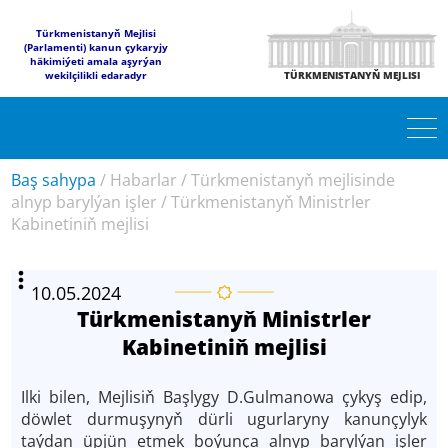
Türkmenistanyň Mejlisi
(Parlamenti) kanun çykaryjy
häkimiýeti amala aşyrýan
wekilçilikli edaradyr
TÜRKMENISTANYŇ MEJLISI
Baş sahypa
/
Habarlar
/
Türkmenistanyň mejlisinde
alnyp barylýan işler
/
Türkmenistanyň Ministrler
Kabinetiniň mejlisi
10.05.2024
Türkmenistanyň Ministrler
Kabinetiniň mejlisi
Ilki bilen, Mejlisiň Başlygy D.Gulmanowa çykyş edip,
döwlet durmuşynyň dürli ugurlaryny kanunçylyk
taýdan üpjün etmek boýunça alnyp barylýan işler