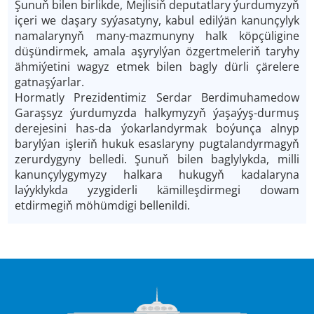
Şunuň bilen birlikde, Mejlisiň deputatlary ýurdumyzyň
içeri we daşary syýasatyny, kabul edilýän kanunçylyk
namalarynyň many-mazmunyny halk köpçüligine
düşündirmek, amala aşyrylýan özgertmeleriň taryhy
ähmiýetini wagyz etmek bilen bagly dürli çärelere
gatnaşýarlar.
Hormatly Prezidentimiz Serdar Berdimuhamedow
Garaşsyz ýurdumyzda halkymyzyň ýaşaýyş-durmuş
derejesini has-da ýokarlandyrmak boýunça alnyp
barylýan işleriň hukuk esaslaryny pugtalandyrmagyň
zerurdygyny belledi. Şunuň bilen baglylykda, milli
kanunçylygymyzy halkara hukugyň kadalaryna
laýyklykda yzygiderli kämilleşdirmegi dowam
etdirmegiň möhümdigi bellenildi.