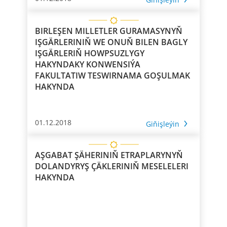
BIRLEŞEN MILLETLER GURAMASYNYŇ
IŞGÄRLERINIŇ WE ONUŇ BILEN BAGLY
IŞGÄRLERIŇ HOWPSUZLYGY
HAKYNDAKY KONWENSIÝA
FAKULTATIW TESWIRNAMA GOŞULMAK
HAKYNDA
01.12.2018
Giňişleýin
AŞGABAT ŞÄHERINIŇ ETRAPLARYNYŇ
DOLANDYRYŞ ÇÄKLERINIŇ MESELELERI
HAKYNDA