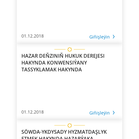
01.12.2018
Giňişleýin
HAZAR DEŇZINIŇ HUKUK DEREJESI
HAKYNDA KONWENSIÝANY
TASSYKLAMAK HAKYNDA
01.12.2018
Giňişleýin
SÖWDA-YKDYSADY HYZMATDAŞLYK
ETMEK HAKYNDA HAZARÝAKA