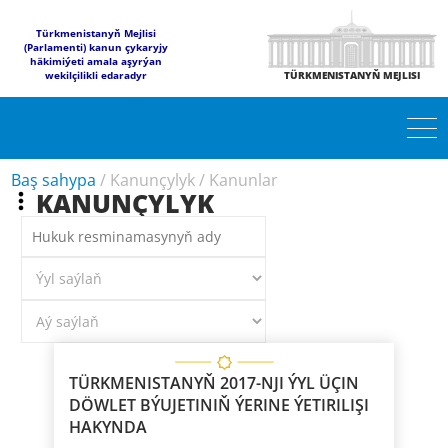
Türkmenistanyň Mejlisi
(Parlamenti) kanun çykaryjy
häkimiýeti amala aşyrýan
wekilçilikli edaradyr
TÜRKMENISTANYŇ MEJLISI
Baş sahypa
/
Kanunçylyk
/
Kanunlar
KANUNÇYLYK
TÜRKMENISTANYŇ 2017-NJI ÝYL ÜÇIN
DÖWLET BÝUJETINIŇ ÝERINE ÝETIRILIŞI
HAKYNDA