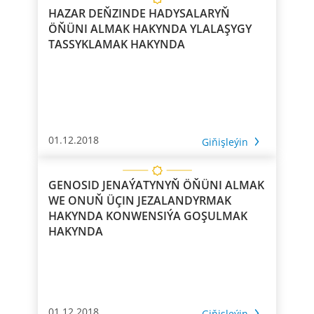
HAZAR DEŇZINDE HADYSALARYŇ
ÖŇÜNI ALMAK HAKYNDA YLALAŞYGY
TASSYKLAMAK HAKYNDA
01.12.2018
Giňişleýin
GENOSID JENAÝATYNYŇ ÖŇÜNI ALMAK
WE ONUŇ ÜÇIN JEZALANDYRMAK
HAKYNDA KONWENSIÝA GOŞULMAK
HAKYNDA
01.12.2018
Giňişleýin