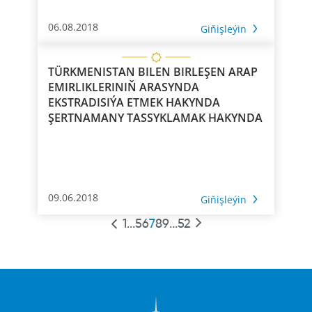
06.08.2018
Giňişleýin
TÜRKMENISTAN BILEN BIRLEŞEN ARAP
EMIRLIKLERINIŇ ARASYNDA
EKSTRADISIÝA ETMEK HAKYNDA
ŞERTNAMANY TASSYKLAMAK HAKYNDA
09.06.2018
Giňişleýin
1
...
5
6
7
8
9
...
52