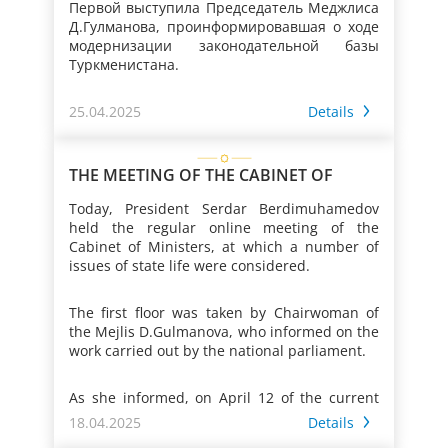
Первой выступила Председатель Меджлиса
Д.Гулманова, проинформировавшая о ходе
модернизации законодательной базы
Туркменистана.
25.04.2025
Details
Как сообщалось, руководствуясь
принятыми госпрограммами по социально-
экономическому развитию страны и
общепринятыми нормами международного
THE MEETING OF THE CABINET OF
права, осуществляется разработка
MINISTERS OF TURKMENISTAN
законопроектов, связанных с защитой
Today, President Serdar Berdimuhamedov
прав, свобод и законных интересов
held the regular online meeting of the
человека, совершенствованием
Cabinet of Ministers, at which a number of
гражданско-правовых отношений и
issues of state life were considered.
В рамках укрепления взаимодействия с
избирательной системы, правовыми
международными организациями
основами научно-интеллектуальной
представители Меджлиса приняли участие
The first floor was taken by Chairwoman of
собственности, таможенными вопросами, а
в проведённых соответствующими
the Mejlis D.Gulmanova, who informed on the
также с законодательным обеспечением
учреждениями страны совместно со
work carried out by the national parliament.
отраслей экономики и различными
структурными подразделениями ООН и
аспектами социальной политики.
Центром ОБСЕ в Ашхабаде семинарах и
As she informed, on April 12 of the current
встречах, в ходе которых обсуждены
year the eighth session of the Mejlis of the
18.04.2025
Details
вопросы законотворческой деятельности.
Народные избранники ведут
seventh convocation, in which the bills