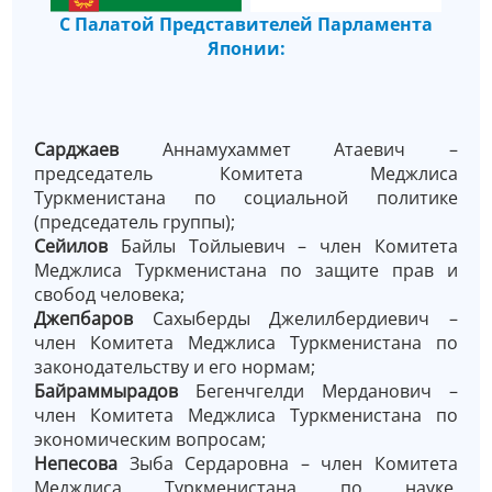
С Палатой Представителей Парламента
Японии:
Сарджаев
Аннамухаммет Атаевич –
председатель Комитета Меджлиса
Туркменистана по социальной политике
(председатель группы);
Сейилов
Байлы Тойлыевич – член Комитета
Меджлиса Туркменистана по защите прав и
свобод человека;
Джепбаров
Сахыберды Джелилбердиевич –
член Комитета Меджлиса Туркменистана по
законодательству и его нормам;
Байраммырадов
Бегенчгелди Мерданович –
член Комитета Меджлиса Туркменистана по
экономическим вопросам;
Непесова
Зыба Сердаровна – член Комитета
Меджлиса Туркменистана по науке,