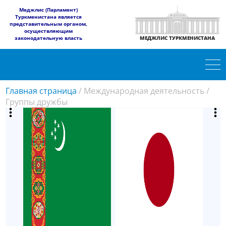
​Меджлис (Парламент)
Туркменистана является
представительным органом,
осуществляющим
законодательную власть
МЕДЖЛИС ТУРКМЕНИСТАНА
Главная страница
/
Международная деятельность
/
Группы дружбы