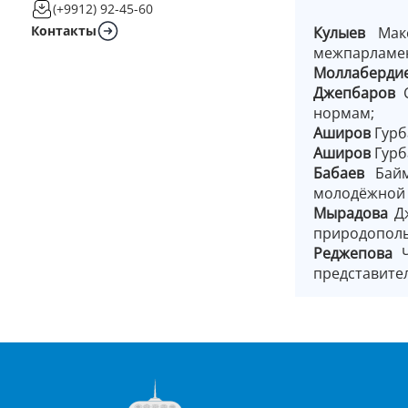
(+9912) 92-45-60
Контакты
Кулыев
Мак
межпарламен
Моллаберди
Джепбаров
С
нормам;
Аширов
Гурб
Аширов
Гурб
Бабаев
Байм
молодёжной 
Мырадова
Дж
природополь
Реджепова
Ч
представите