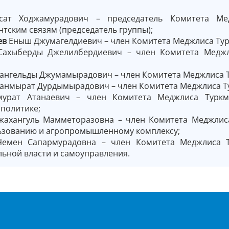
сат Ходжамурадович – председатель Комитета М
тским связям (председатель группы);
ев
Еныш Джумагелдиевич – член Комитета Меджлиса Турк
ахыберды Джелилбердиевич – член Комитета Меджли
ангельды Джумамырадович – член Комитета Меджлиса Т
анмырат Дурдымырадович
– член Комитета Меджлиса Т
урат Атанаевич – член Комитета Меджлиса Туркме
политике;
ахангуль Мамметоразовна – член Комитета Меджлиса
зованию и агропромышленному комплексу;
емен Сапармурадовна – член Комитета Меджлиса Т
льной власти и самоуправления.