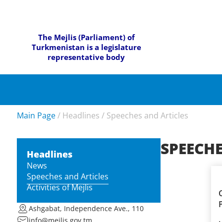
The Mejlis (Parliament) of
Turkmenistan is a legislature
representative body
Main Page
/
Headlines
/
Speeches and Articles
SPEECHE
Headlines
News
Speeches and Articles
Activities of Mejlis
С
Р
Ashgabat, Independence Ave., 110
info@mejlis.gov.tm