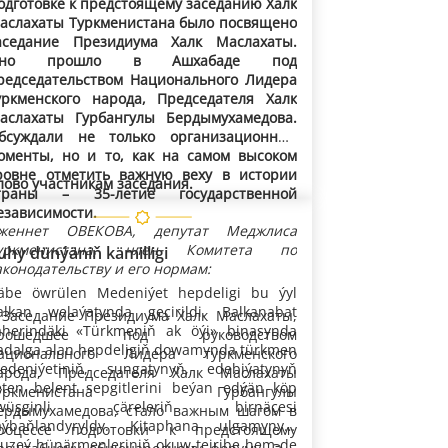
одготовке к предстоящему заседанию Халк
аслахаты Туркменистана было посвящено
аседание Президиума Халк Маслахаты.
но прошло в Ашхабаде под
редседательством Национального Лидера
уркменского народа, Председателя Халк
аслахаты Гурбангулы Бердымухамедова.
бсуждали не только организационные
оменты, но и то, как на самом высоком
ровне отметить важную веху в истории
лово участникам заседания.
траны – 35-летие государственной
езависимости.
женнет ОВЕКОВА, депутат Меджлиса
уркменистана, член Комитета по
uhy dünýäniň kämilligi
аконодательству и его нормам:
äbe öwrülen Medeniýet hepdeligi bu ýyl
alkan welaýatynda geçirildi. Balkanabat
 Заседание Президиума Халк Маслахаты,
äherindäki «Türkmeniň ak öýi» binasynda
рошедшее под руководством
adalga alan hepdeligiň dowamynda türkmen
ационального Лидера туркменского
edeniýetiniň, sungatynyň, edebiýatynyň
арода, Председателя Халк Маслахаты
eten belent sepgitlerini beýan edýän köp
Туркменистана Гурбангулы
wüşginli çäreleriň birnäçesi
ердымухамедова, стало важным шагом в
aýbaňlandyryldy. Kitaphana ulgamynyň,
роцессе подготовки к предстоящему
uzeý hünärmenleriniň okuw-tejribe hem-de