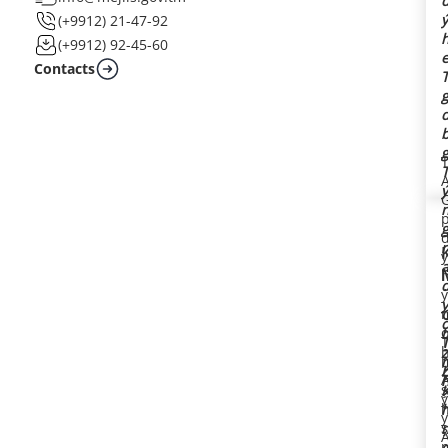
(+9912) 21-47-92
(+9912) 92-45-60
Contacts
p
y
G
h
z
b
A
K
h
m
g