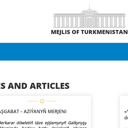
MEJLIS OF TURKMENISTA
S AND ARTICLES
AŞGABAT – AZIÝANYŇ MERJENI
«
d
Berkarar döwletiň täze eýýamynyň Galkynyşy