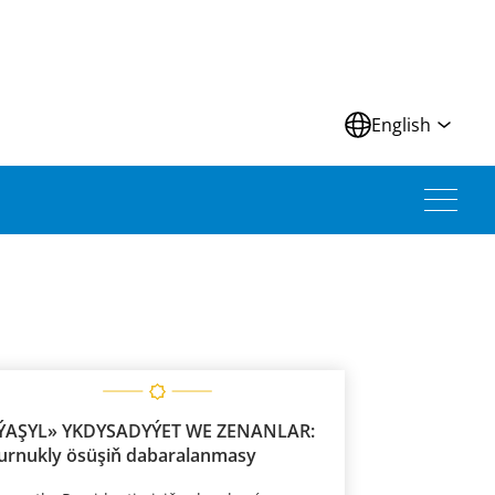
N
English
ÝAŞYL» YKDYSADYÝET WE ZENANLAR:
urnukly ösüşiň dabaralanmasy