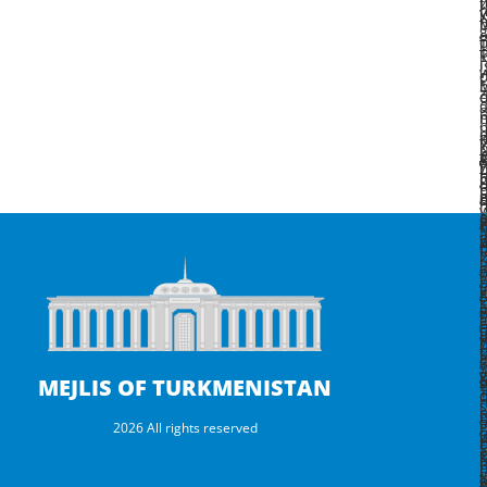
ý
ö
w
ç
b
g
a
d
G
b
a
b
i
MEJLIS OF TURKMENISTAN
g
2026 All rights reserved
ş