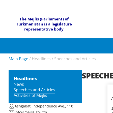
The Mejlis (Parliament) of
Turkmenistan is a legislature
representative body
Main Page
/
Headlines
/
Speeches and Articles
SPEECHE
Headlines
News
Speeches and Articles
Activities of Mejlis
Ashgabat, Independence Ave., 110
info@mejlis.gov.tm